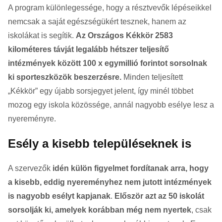
A program különlegessége, hogy a résztvevők lépéseikkel
nemcsak a saját egészségükért tesznek, hanem az
iskolákat is segítik.
Az Országos Kékkör 2583
kilométeres távját legalább hétszer teljesítő
intézmények között 100 x egymillió forintot sorsolnak
ki sporteszközök beszerzésre.
Minden teljesített
„Kékkör” egy újabb sorsjegyet jelent, így minél többet
mozog egy iskola közössége, annál nagyobb esélye lesz a
nyereményre.
Esély a kisebb településeknek is
A szervezők
idén külön figyelmet fordítanak arra, hogy
a kisebb, eddig nyereményhez nem jutott intézmények
is nagyobb esélyt kapjanak
.
Először azt az 50 iskolát
sorsolják ki, amelyek korábban még nem nyertek
, csak