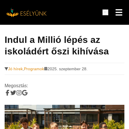
Hírek, információk a fogyatékosság témakörében
Tovább
a
Indul a Millió lépés az
tartalomra
iskoládért őszi kihívása
Jó hírek
,
Programok
2025. szeptember 28.
Megosztás: