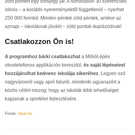
zöld pontért egy sorsjegy jár. A sorsoláson 30 szerencsés
iskola – a korábbi nyereményektől függetlenül – nyerhet
250 000 forintot. Minden péntek zöld péntek, amikor az
aznapi – iskoláknak jóváírt – zöld pontok duplázódnak!
Csatlakozzon Ön is!
A programhoz bárki csatlakozhat
a MillióLépés
okostelefonos applikáción keresztül,
és saját lépéseivel
hozzájárulhat kedvenc iskolája sikeréhez
. Legyen szó
nagyvárosról vagy apró faluról, mindenki ugyanazért a
közös célért mozog: hogy az iskolák több lehetőséget
kapjanak a sportélet fejlesztésére.
Forrás:
baon.hu