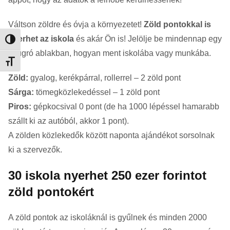
Váltson zöldre és óvja a környezetet!
Zöld pontokkal is
nyerhet az iskola
és akár Ön is! Jelölje be mindennap egy
Nagy kontraszt váltása
felugró ablakban, hogyan ment iskolába vagy munkába.
Betűméret váltása
Zöld:
gyalog, kerékpárral, rollerrel – 2 zöld pont
Sárga:
tömegközlekedéssel – 1 zöld pont
Piros:
gépkocsival 0 pont (de ha 1000 lépéssel hamarabb
szállt ki az autóból, akkor 1 pont).
A zölden közlekedők között naponta ajándékot sorsolnak
ki a szervezők.
30 iskola nyerhet 250 ezer forintot
zöld pontokért
A zöld pontok az iskoláknál is gyűlnek és minden 2000