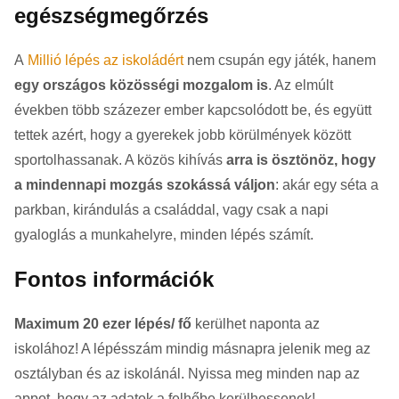
egészségmegőrzés
A
Millió lépés az iskoládért
nem csupán egy játék, hanem
egy országos közösségi mozgalom is
. Az elmúlt
években több százezer ember kapcsolódott be, és együtt
tettek azért, hogy a gyerekek jobb körülmények között
sportolhassanak. A közös kihívás
arra is ösztönöz, hogy
a mindennapi mozgás szokássá váljon
: akár egy séta a
parkban, kirándulás a családdal, vagy csak a napi
gyaloglás a munkahelyre, minden lépés számít.
Fontos információk
Maximum 20 ezer lépés/ fő
kerülhet naponta az
iskolához! A lépésszám mindig másnapra jelenik meg az
osztályban és az iskolánál. Nyissa meg minden nap az
appot, hogy az adatok a felhőbe kerülhessenek!