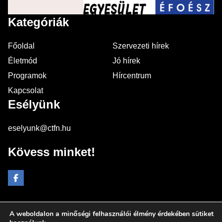
Kategóriák
Főoldal
Szervezeti hírek
Életmód
Jó hírek
Programok
Hírcentrum
Kapcsolat
Esélyünk
eselyunk@ctfn.hu
Kövess minket!
A weboldalon a minőségi felhasználói élmény érdekében sütiket
Copyright © 2024 eselyunk.hu. Minden jog fenntartva.