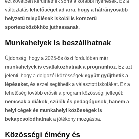
ezt követően kerülhetnek sorra a korábbi nyertesek. Ez a
változtatás
lehetőséget ad arra, hogy a hátrányosabb
helyzetű települések iskolái is korszerű
sporteszközökhöz juthassanak
.
Munkahelyek is beszállhatnak
Újdonság, hogy a 2025-ös őszi fordulóban
már
munkahelyek is csatlakozhatnak a programhoz
. Ez azt
jelenti, hogy a dolgozói közösségek
együtt gyűjthetik a
lépéseket
, és ezzel segíthetik a választott iskolákat. Ez a
lehetőség tovább erősíti a program közösségi jellegét:
nemcsak a diákok, szülők és pedagógusok, hanem a
helyi cégek és munkahelyi közösségek is
bekapcsolódhatnak
a jótékony mozgásba.
Közösségi élmény és