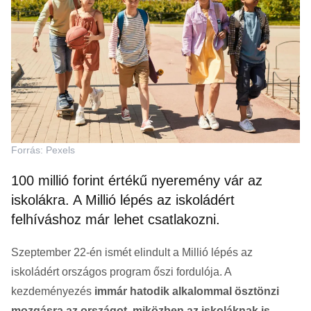
Forrás: Pexels
100 millió forint értékű nyeremény vár az
iskolákra. A Millió lépés az iskoládért
felhíváshoz már lehet csatlakozni.
Szeptember 22-én ismét elindult a Millió lépés az
iskoládért országos program őszi fordulója. A
kezdeményezés
immár hatodik alkalommal ösztönzi
mozgásra az országot, miközben az iskoláknak is