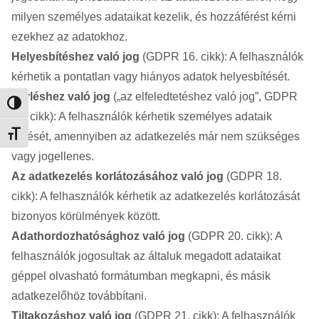
milyen személyes adataikat kezelik, és hozzáférést kérni
ezekhez az adatokhoz.
Helyesbítéshez való jog
(GDPR 16. cikk): A felhasználók
kérhetik a pontatlan vagy hiányos adatok helyesbítését.
Törléshez való jog
(„az elfeledtetéshez való jog”, GDPR
Nagy kontraszt váltása
17. cikk): A felhasználók kérhetik személyes adataik
Betűméret váltása
törlését, amennyiben az adatkezelés már nem szükséges
vagy jogellenes.
Az adatkezelés korlátozásához való jog
(GDPR 18.
cikk): A felhasználók kérhetik az adatkezelés korlátozását
bizonyos körülmények között.
Adathordozhatósághoz való jog
(GDPR 20. cikk): A
felhasználók jogosultak az általuk megadott adataikat
géppel olvasható formátumban megkapni, és másik
adatkezelőhöz továbbítani.
Tiltakozáshoz való jog
(GDPR 21. cikk): A felhasználók