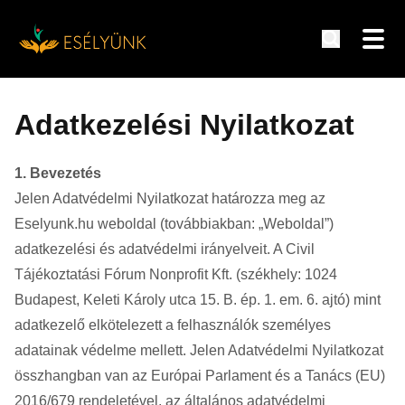
Hírek, információk a fogyatékosság témakörében
Tovább
a
Adatkezelési Nyilatkozat
tartalomra
1. Bevezetés
Jelen Adatvédelmi Nyilatkozat határozza meg az
Eselyunk.hu weboldal (továbbiakban: „Weboldal”)
adatkezelési és adatvédelmi irányelveit. A Civil
Tájékoztatási Fórum Nonprofit Kft. (székhely: 1024
Budapest, Keleti Károly utca 15. B. ép. 1. em. 6. ajtó) mint
adatkezelő elkötelezett a felhasználók személyes
adatainak védelme mellett. Jelen Adatvédelmi Nyilatkozat
összhangban van az Európai Parlament és a Tanács (EU)
2016/679 rendeletével, az általános adatvédelmi