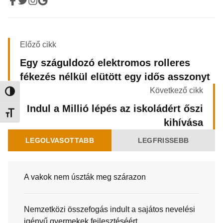
Előző cikk
Egy száguldozó elektromos rolleres
fékezés nélkül elütött egy idős asszonyt
Következő cikk
Nagy kontraszt váltása
Indul a Millió lépés az iskoládért őszi
Betűméret váltása
kihívása
LEGOLVASOTTABB
LEGFRISSEBB
A vakok nem úszták meg szárazon
Nemzetközi összefogás indult a sajátos nevelési
igényű gyermekek fejlesztéséért