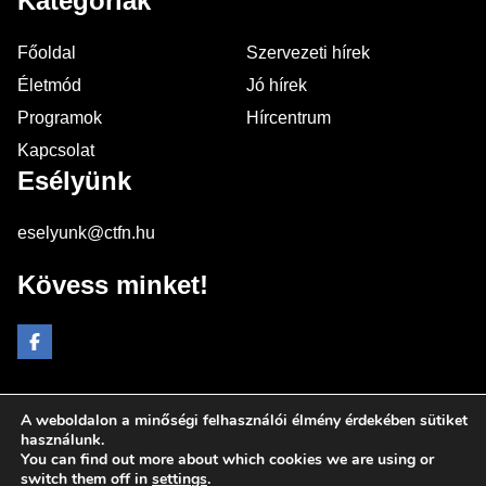
Kategóriák
Főoldal
Szervezeti hírek
Életmód
Jó hírek
Programok
Hírcentrum
Kapcsolat
Esélyünk
eselyunk@ctfn.hu
Kövess minket!
A weboldalon a minőségi felhasználói élmény érdekében sütiket
Copyright © 2024 eselyunk.hu. Minden jog fenntartva.
használunk.
You can find out more about which cookies we are using or
Általános Szerződési Feltételek
switch them off in
settings
.
Adatkezelési Nyilatkozat