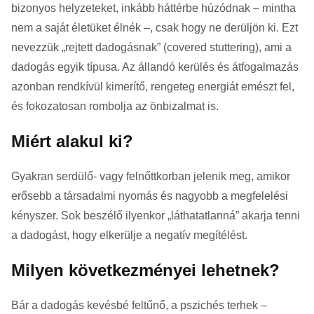
bizonyos helyzeteket, inkább háttérbe húzódnak – mintha
nem a saját életüket élnék –, csak hogy ne derüljön ki. Ezt
nevezzük „rejtett dadogásnak” (covered stuttering), ami a
dadogás egyik típusa. Az állandó kerülés és átfogalmazás
azonban rendkívül kimerítő, rengeteg energiát emészt fel,
és fokozatosan rombolja az önbizalmat is.
Miért alakul ki?
Gyakran serdülő- vagy felnőttkorban jelenik meg, amikor
erősebb a társadalmi nyomás és nagyobb a megfelelési
kényszer. Sok beszélő ilyenkor „láthatatlanná” akarja tenni
a dadogást, hogy elkerülje a negatív megítélést.
Milyen következményei lehetnek?
Bár a dadogás kevésbé feltűnő, a pszichés terhek –