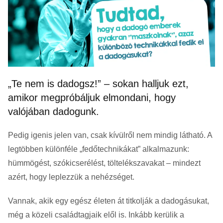
„Te nem is dadogsz!” – sokan halljuk ezt,
amikor megpróbáljuk elmondani, hogy
valójában dadogunk.
Pedig igenis jelen van, csak kívülről nem mindig látható. A
legtöbben különféle „fedőtechnikákat” alkalmazunk:
hümmögést, szókicserélést, töltelékszavakat – mindezt
azért, hogy leplezzük a nehézséget.
Vannak, akik egy egész életen át titkolják a dadogásukat,
még a közeli családtagjaik elől is. Inkább kerülik a