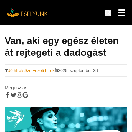
Hírek, információk a fogyatékosság témakörében
Tovább
a
Van, aki egy egész életen
tartalomra
át rejtegeti a dadogást
Jó hírek
,
Szervezeti hírek
2025. szeptember 28.
Megosztás: