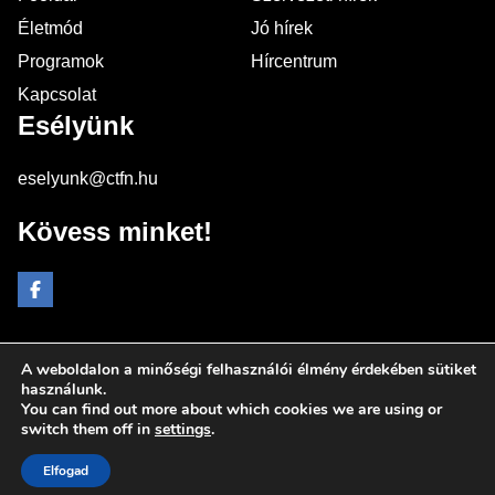
Életmód
Jó hírek
Programok
Hírcentrum
Kapcsolat
Esélyünk
eselyunk@ctfn.hu
Kövess minket!
A weboldalon a minőségi felhasználói élmény érdekében sütiket
Copyright © 2024 eselyunk.hu. Minden jog fenntartva.
használunk.
You can find out more about which cookies we are using or
Általános Szerződési Feltételek
switch them off in
settings
.
Adatkezelési Nyilatkozat
Moderálási elvek
Elfogad
Impresszum