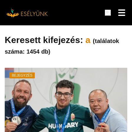
Hírek, információk a fogyatékosság témakörében
Tovább
a
Keresett kifejezés:
a
(találatok
tartalomra
száma: 1454 db)
BEJEGYZÉS