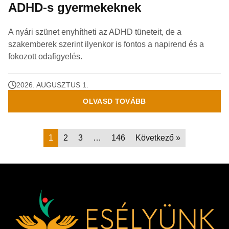
ADHD-s gyermekeknek
A nyári szünet enyhítheti az ADHD tüneteit, de a
szakemberek szerint ilyenkor is fontos a napirend és a
fokozott odafigyelés.
2026. AUGUSZTUS 1.
OLVASD TOVÁBB
1
2
3
…
146
Következő »