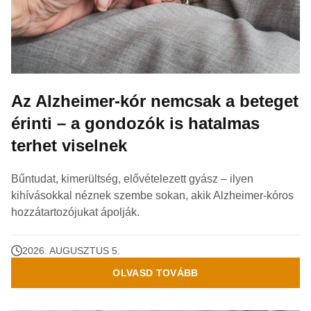
Az Alzheimer-kór nemcsak a beteget
érinti – a gondozók is hatalmas
terhet viselnek
Bűntudat, kimerültség, elővételezett gyász – ilyen
kihívásokkal néznek szembe sokan, akik Alzheimer-kóros
hozzátartozójukat ápolják.
2026. AUGUSZTUS 5.
OLVASD TOVÁBB