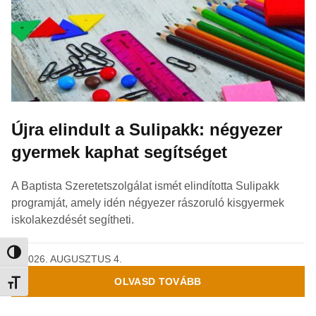
Újra elindult a Sulipakk: négyezer
gyermek kaphat segítséget
A Baptista Szeretetszolgálat ismét elindította Sulipakk
programját, amely idén négyezer rászoruló kisgyermek
iskolakezdését segítheti.
Nagy kontraszt váltása
2026. AUGUSZTUS 4.
OLVASD TOVÁBB
Betűméret váltása