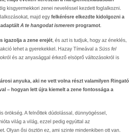
dig kisgyermekkori zenei neveléssel kezdett foglalkozni.
lalkozásokat, majd egy
felkérésre elkezdte kidolgozni a
 adaptált
A te hangodat ismerem
programot
.
igazolja a zene erejét
, és azt is tudjuk, hogy az éneklés,
rakció lehet a gyerekekkel. Hazay Tímeával a
Süss fel
tokról és az anyasággal érkező elsöprő változásokról is
rosi anyuka, aki ne vett volna részt valamilyen Ringató
al – hogyan lett újra kiemelt a zene fontossága a
is örökség. A felnőttek dúdolással, dünnyögéssel,
óta világ a világ, ezzel pedig egyúttal az
et. Olyan ősi ösztön ez, ami szinte mindenkiben ott van.