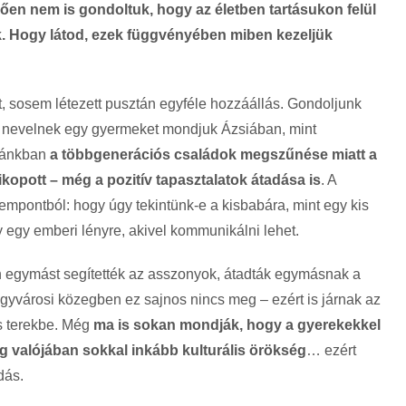
lően nem is gondoltuk, hogy az életben tartásukon felül
ük. Hogy látod, ezek függvényében miben kezeljük
, sosem létezett pusztán egyféle hozzáállás. Gondoljunk
 nevelnek egy gyermeket mondjuk Ázsiában, mint
ránkban
a többgenerációs családok megszűnése miatt a
ikopott – még a pozitív tapasztalatok átadása is
. A
empontból: hogy úgy tekintünk-e a kisbabára, mint egy kis
gy egy emberi lényre, akivel kommunikálni lehet.
 egymást segítették az asszonyok, átadták egymásnak a
gyvárosi közegben ez sajnos nincs meg – ezért is járnak az
s terekbe. Még
ma is sokan mondják, hogy a gyerekekkel
 valójában sokkal inkább kulturális örökség
… ezért
dás.