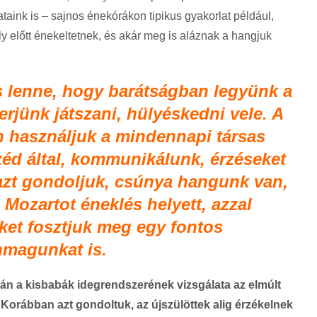
taink is – sajnos énekórákon tipikus gyakorlat például,
y előtt énekeltetnek, és akár meg is aláznak a hangjuk
 lenne, hogy barátságban legyünk a
jünk játszani, hülyéskedni vele. A
 használjuk a mindennapi társas
zéd által, kommunikálunk, érzéseket
 azt gondoljuk, csúnya hangunk van,
 Mozartot éneklés helyett, azzal
et fosztjuk meg egy fontos
nmagunkat is.
lán a kisbabák idegrendszerének vizsgálata az elmúlt
Korábban azt gondoltuk, az újszülöttek alig érzékelnek