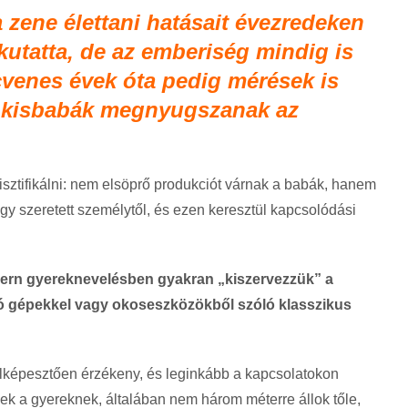
 zene élettani hatásait évezredeken
kutatta, de az emberiség mindig is
ncvenes évek óta pedig mérések is
a kisbabák megnyugszanak az
misztifikálni: nem elsöprő produkciót várnak a babák, hanem
y szeretett személytől, és ezen keresztül kapcsolódási
ern gyereknevelésben gyakran „kiszervezzük” a
ló gépekkel vagy okoseszközökből szóló klasszikus
lképesztően érzékeny, és leginkább a kapcsolatokon
lek a gyereknek, általában nem három méterre állok tőle,