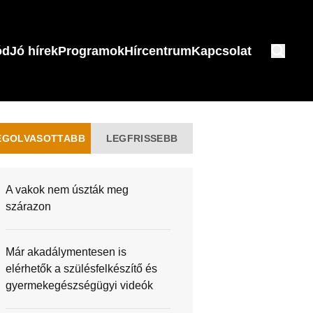
ód
Jó hírek
Programok
Hírcentrum
Kapcsolat
EGOLVASOTTABB
LEGFRISSEBB
A vakok nem úszták meg
szárazon
Már akadálymentesen is
elérhetők a szülésfelkészítő és
gyermekegészségügyi videók