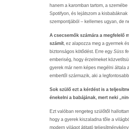
hanem a karomban tartom, a szemébe 
Spotifyon, és lejátszom a kisbabáknak 
szempontjából – kellemes ugyan, de ne
A csecsemők számára a megfelelő m
számít
, ez alapozza meg a gyermek és 
biztonságos kötődést. Erre egy
Süss fe
emberiség, hogy érzelmeket közvetítsü
gyerek már nem képes megélni általa 
embertől származik, aki a legfontosab
Sok szülő ezt a kérdést is a teljesít
énekelni a babájának, mert neki „ni
Ezt valóban rengeteg szülőtől hallot
hogy a gyerek kiszaladna tőle a világbó
modern világot átitató teljesítménykén