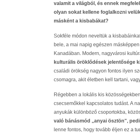
valamit a világból, és ennek megfele
olyan sokat kellene foglalkozni vel
másként a kisbabákat?
Sokféle módon neveltük a kisbabáinkat
bele, a mai napig egészen másképpen
Kanadában. Modern, nagyvárosi kultú
kulturális öröklődések jelentősége k
családi örökség nagyon fontos ilyen sz
csomagra, akit életben kell tartani, va
Régebben a lokális kis közösségekben
csecsemőkkel kapcsolatos tudást. A na
anyukák különböző csoportokba, közö
való bánásmód „anyai ösztön“, pedig
lenne fontos, hogy tovább éljen ez a tu