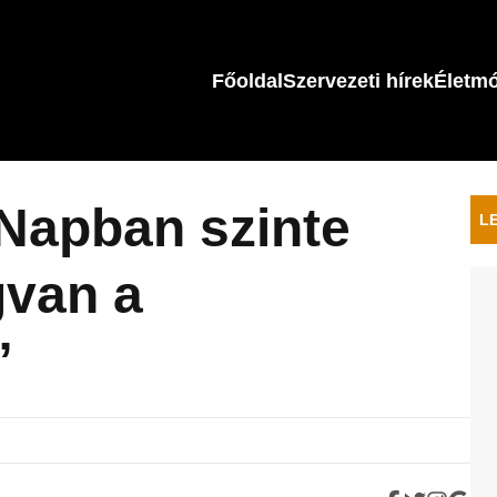
Főoldal
Szervezeti hírek
Életm
 Napban szinte
L
van a
”