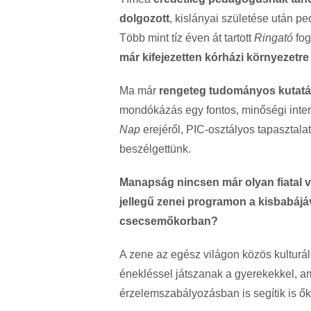
dolgozott
, kislányai születése után pe
Több mint tíz éven át tartott
Ringató
fog
már kifejezetten kórházi környezetre
Ma már
rengeteg tudományos kutatás 
mondókázás egy fontos, minőségi inte
Nap
erejéről, PIC-osztályos tapasztala
beszélgettünk.
Manapság nincsen már olyan fiatal vá
jellegű zenei programon a kisbabájáv
csecsemőkorban?
A zene az egész világon közös kulturál
énekléssel játszanak a gyerekekkel, ami
érzelemszabályozásban is segítik is ők