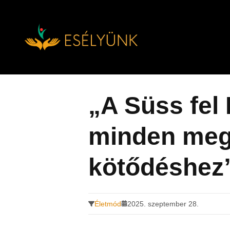
Hírek, információk a fogyatékosság témakörében
Tovább
a
tartalomra
„A Süss fel
minden meg
kötődéshez
Életmód
2025. szeptember 28.