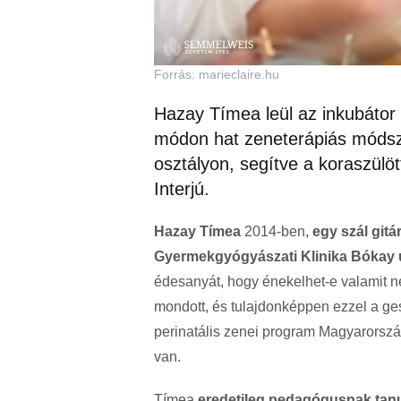
Forrás: marieclaire.hu
Hazay Tímea leül az inkubátor
módon hat zeneterápiás módsz
osztályon, segítve a koraszülö
Interjú.
Hazay Tímea
2014-ben,
egy szál git
Gyermekgyógyászati Klinika Bókay u
édesanyát, hogy énekelhet-e valamit n
mondott, és tulajdonképpen ezzel a ges
perinatális zenei program Magyarorszá
van.
Tímea
eredetileg pedagógusnak tanu