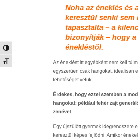
Noha az éneklés és a
keresztül senki sem 
tapasztalta – a kile
bizonyítják – hogy 
énekléstől.
Nagy kontraszt váltása
Az éneklést itt egyébként nem kell túl
Betűméret váltása
egyszerűen csak hangokat, ideálisan eg
lehetőséget velük.
Érdekes, hogy ezzel szemben a mod
hangokat: például fehér zajt generá
zenével.
Egy újszülött gyermek idegrendszere e
keresztül képes fejlődni. Amikor éneke