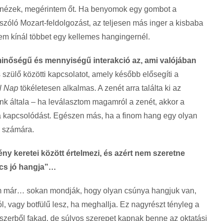
nézek, megérintem őt. Ha benyomok egy gombot a
szóló Mozart-feldolgozást, az teljesen más inger a kisbaba
m kínál többet egy kellemes hangingernél.
inőségű és mennyiségű interakció az, ami valójában
szülő közötti kapcsolatot, amely később elősegíti a
l Nap
tökéletesen alkalmas. A zenét arra találta ki az
nk általa – ha leválasztom magamról a zenét, akkor a
a kapcsolódást. Egészen más, ha a finom hang egy olyan
b számára.
mény keretei között értelmezi, és azért nem szeretne
ncs jó hangja”…
tam már… sokan mondják, hogy olyan csúnya hangjuk van,
l, vagy botfülű lesz, ha meghallja. Ez nagyrészt tényleg a
yszerből fakad, de súlyos szerepet kapnak benne az oktatási