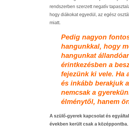
rendszerben szerzett negatív tapasztala
hogy diákokat egyedül, az egész osztál
miatt.
Pedig nagyon fontos
hangunkkal, hogy mer
hangunkat állandóan
érintkezésben a bes
fejezünk ki vele. Ha
és inkább berakjuk a
nemcsak a gyerekünk
élménytől, hanem ö
A szülő-gyerek kapcsolat és egyálta
években került csak a középpontba. 