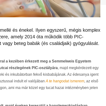
 mellé és énekel. Ilyen egyszerű, mégis komplex
ere, amely 2014 óta működik több PIC-
tt vagy beteg babák (és családjaik) gyógyulását.
árral a kezében érkezett meg a Semmelweis Egyetem
tcai részlegének PIC-osztályára
, majd megkérdezett egy
eki és inkubátorban fekvő kisbabájának. Az édesanya igent
ztussal indult el valójában
A te hangodat ismerem
, az első
gon, ami ma már közel egy tucat hazai intézményben jelen
lt, majd éveken keresztül a hanglemezkiadásban