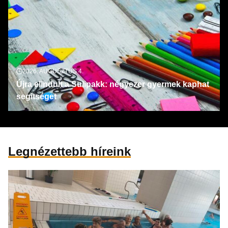
2026. AUGUSZTUS 4.
Újra elindult a Sulipakk: négyezer gyermek kaphat
segítséget
Legnézettebb híreink