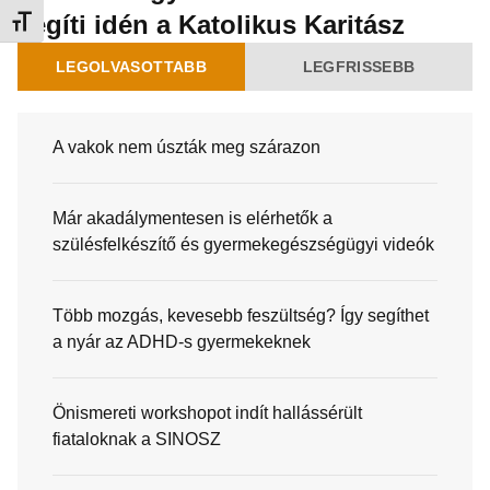
segíti idén a Katolikus Karitász
Betűméret váltása
LEGOLVASOTTABB
LEGFRISSEBB
A vakok nem úszták meg szárazon
Már akadálymentesen is elérhetők a
szülésfelkészítő és gyermekegészségügyi videók
Több mozgás, kevesebb feszültség? Így segíthet
a nyár az ADHD-s gyermekeknek
Önismereti workshopot indít hallássérült
fiataloknak a SINOSZ