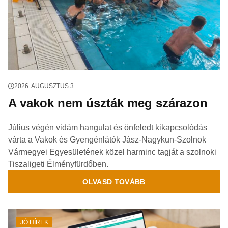
2026. AUGUSZTUS 3.
A vakok nem úszták meg szárazon
Július végén vidám hangulat és önfeledt kikapcsolódás
várta a Vakok és Gyengénlátók Jász-Nagykun-Szolnok
Vármegyei Egyesületének közel harminc tagját a szolnoki
Tiszaligeti Élményfürdőben.
OLVASD TOVÁBB
JÓ HÍREK