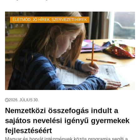
ÉLETMÓD
,
JÓ HÍREK
,
SZERVEZETI HÍREK
2026. JÚLIUS 30.
Nemzetközi összefogás indult a
sajátos nevelési igényű gyermekek
fejlesztéséért
Magyar és horvát intézmények közös programja segíti a