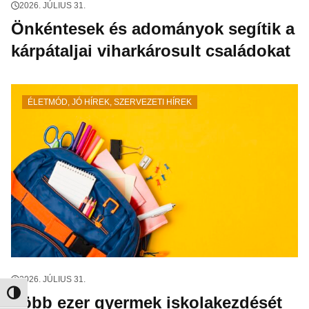
2026. JÚLIUS 31.
Önkéntesek és adományok segítik a
kárpátaljai viharkárosult családokat
ÉLETMÓD
,
JÓ HÍREK
,
SZERVEZETI HÍREK
2026. JÚLIUS 31.
Nagy kontraszt váltása
Több ezer gyermek iskolakezdését