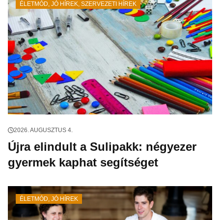
ÉLETMÓD
,
JÓ HÍREK
,
SZERVEZETI HÍREK
2026. AUGUSZTUS 4.
Újra elindult a Sulipakk: négyezer
gyermek kaphat segítséget
ÉLETMÓD
,
JÓ HÍREK