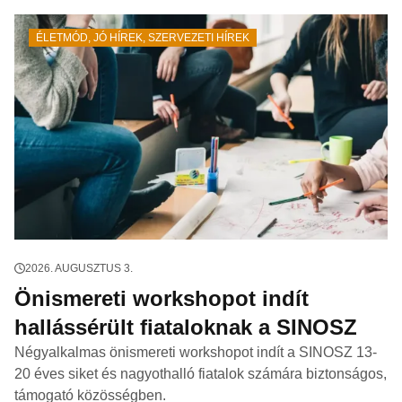
ÉLETMÓD
,
JÓ HÍREK
,
SZERVEZETI HÍREK
2026. AUGUSZTUS 3.
Önismereti workshopot indít
hallássérült fiataloknak a SINOSZ
Négyalkalmas önismereti workshopot indít a SINOSZ 13-
20 éves siket és nagyothalló fiatalok számára biztonságos,
támogató közösségben.