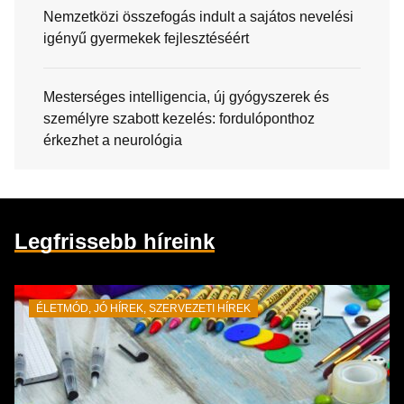
Nemzetközi összefogás indult a sajátos nevelési
igényű gyermekek fejlesztéséért
Mesterséges intelligencia, új gyógyszerek és
személyre szabott kezelés: fordulóponthoz
érkezhet a neurológia
Legfrissebb híreink
ÉLETMÓD
,
JÓ HÍREK
,
SZERVEZETI HÍREK