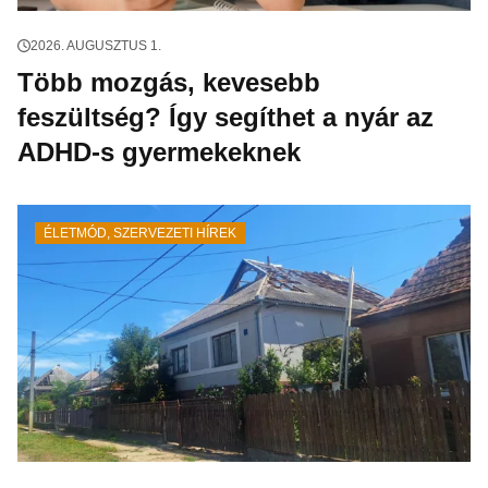
2026. AUGUSZTUS 1.
Több mozgás, kevesebb
feszültség? Így segíthet a nyár az
ADHD-s gyermekeknek
ÉLETMÓD
,
SZERVEZETI HÍREK