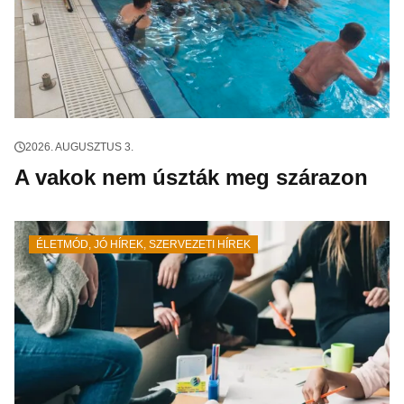
2026. AUGUSZTUS 3.
A vakok nem úszták meg szárazon
ÉLETMÓD
,
JÓ HÍREK
,
SZERVEZETI HÍREK