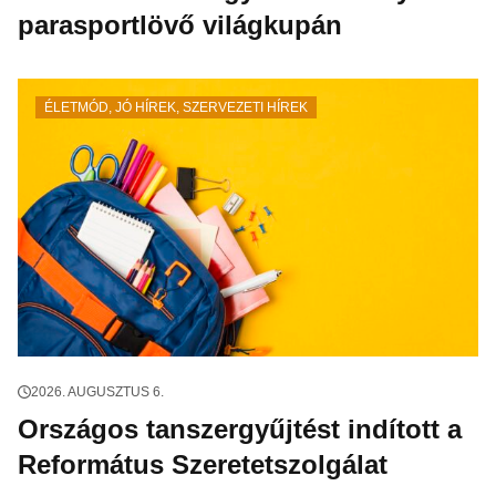
parasportlövő világkupán
ÉLETMÓD
,
JÓ HÍREK
,
SZERVEZETI HÍREK
2026. AUGUSZTUS 6.
Országos tanszergyűjtést indított a
Református Szeretetszolgálat