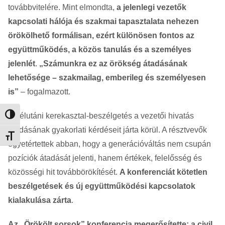
továbbvitelére. Mint elmondta,
a jelenlegi vezetők
kapcsolati hálója és szakmai tapasztalata nehezen
örökölhető formálisan, ezért különösen fontos az
együttműködés, a közös tanulás és a személyes
jelenlét
.
„Számunkra ez az örökség átadásának
lehetősége – szakmailag, emberileg és személyesen
is”
– fogalmazott.
A délutáni kerekasztal-beszélgetés a vezetői hivatás
Nagy kontraszt váltása
átadásának gyakorlati kérdéseit járta körül. A résztvevők
Betűméret váltása
egyetértettek abban, hogy a generációváltás nem csupán
pozíciók átadását jelenti, hanem értékek, felelősség és
közösségi hit továbbörökítését.
A konferenciát kötetlen
beszélgetések és új együttműködési kapcsolatok
kialakulása zárta
.
Az „Örökölt sorsok” konferencia megerősítette: a civil