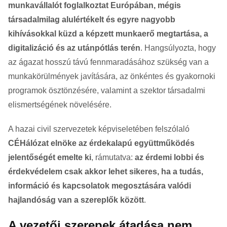
munkavállalót foglalkoztat Európában, mégis
társadalmilag alulértékelt és egyre nagyobb
kihívásokkal küzd a képzett munkaerő megtartása, a
digitalizáció és az utánpótlás terén
. Hangsúlyozta, hogy
az ágazat hosszú távú fennmaradásához szükség van a
munkakörülmények javítására, az önkéntes és gyakornoki
programok ösztönzésére, valamint a szektor társadalmi
elismertségének növelésére.
A hazai civil szervezetek képviseletében felszólaló
CÉHálózat elnöke az érdekalapú együttműködés
jelentőségét emelte ki
, rámutatva:
az érdemi lobbi és
érdekvédelem csak akkor lehet sikeres, ha a tudás,
információ és kapcsolatok megosztására valódi
hajlandóság van a szereplők között
.
A vezetői szerepek átadása nem