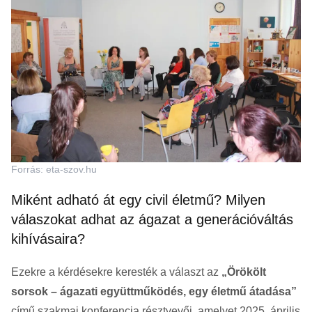
Forrás: eta-szov.hu
Miként adható át egy civil életmű? Milyen
válaszokat adhat az ágazat a generációváltás
kihívásaira?
Ezekre a kérdésekre keresték a választ az
„Örökölt
sorsok – ágazati együttműködés, egy életmű átadása”
című szakmai konferencia résztvevői, amelyet 2025. április