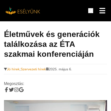
Hírek, információk a fogyatékosság témakörében
Tovább
a
Életművek és generációk
tartalomra
találkozása az ÉTA
szakmai konferenciáján
Jó hírek
,
Szervezeti hírek
2025. május 6.
Megosztás: