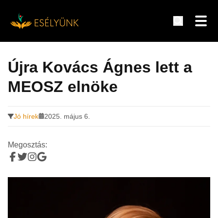
Hírek, információk a fogyatékosság témakörében
Tovább
a
Újra Kovács Ágnes lett a
tartalomra
MEOSZ elnöke
Jó hírek
2025. május 6.
Megosztás: