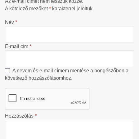
Az e-mail címet nem tesszük közzé.
A kötelező mezőket
*
karakterrel jelöltük
Név
*
E-mail cím
*
A nevem és e-mail címem mentése a böngészőben a
következő hozzászólásomhoz.
Hozzászólás
*