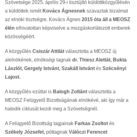
Szövetsége 2025. április 29-i tisztújító küldöttközgyűlésén
a küldöttek ismét
Kovács Ágnesnek
szavaztak bizalmat
az elnöki tisztségre. Kovács Ágnes
2015 óta áll a MEOSZ
élén
elhivatottan képviselve a mozgáskorlátozott emberek
közösségéért.
A közgyűlés
Csiszár Attilát
választotta a MEOSZ új
alelnökének, elnökségi tagnak
dr. Thiesz Alettát, Bukta
Lászlót, Gergely Istvánt, Szakáll Istvánt
és
Szécsényi
Lajost.
A közgyűlés ezúttal is
Balogh Zoltánt
választotta a
MEOSZ Felügyelő Bizottságának elnökévé, aki így már a
hatodik ciklusát kezdi meg a Szövetségnél.
A Felügyelő Bizottság tagjainak
Farkas Zsoltot
és
Székely Józsefet,
póttagnak
Válóczi Ferencet