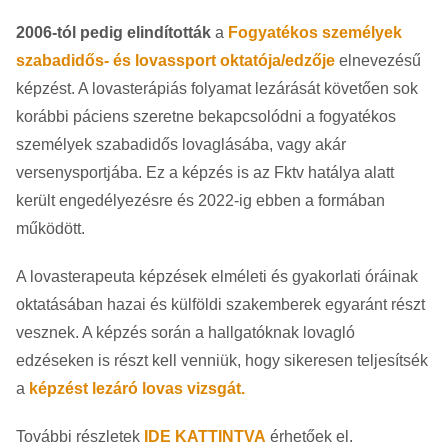
2006-tól pedig elindították
a
Fogyatékos személyek
szabadidős- és lovassport oktatója/edzője
elnevezésű
képzést. A lovasterápiás folyamat lezárását követően sok
korábbi páciens szeretne bekapcsolódni a fogyatékos
személyek szabadidős lovaglásába, vagy akár
versenysportjába. Ez a képzés is az Fktv hatálya alatt
került engedélyezésre és 2022-ig ebben a formában
működött.
A lovasterapeuta képzések elméleti és gyakorlati óráinak
oktatásában hazai és külföldi szakemberek egyaránt részt
vesznek. A képzés során a hallgatóknak lovagló
edzéseken is részt kell venniük, hogy sikeresen teljesítsék
a
képzést lezáró lovas vizsgát.
További részletek
IDE KATTINTVA
érhetőek el.