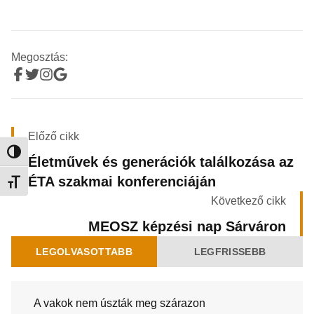
Megosztás:
Előző cikk
Nagy kontraszt váltása
Életművek és generációk találkozása az
ÉTA szakmai konferenciáján
Betűméret váltása
Következő cikk
MEOSZ képzési nap Sárváron
LEGOLVASOTTABB
LEGFRISSEBB
A vakok nem úszták meg szárazon