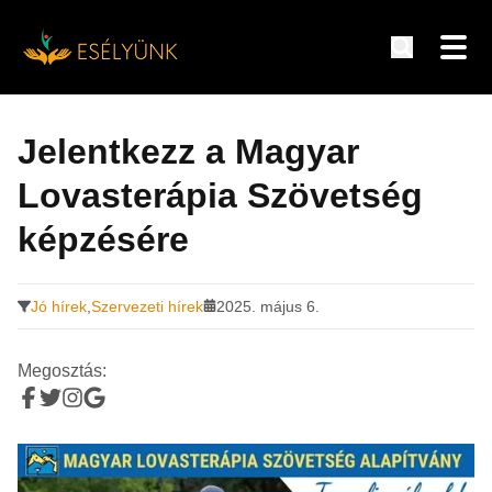
Hírek, információk a fogyatékosság témakörében
Tovább
a
Jelentkezz a Magyar
tartalomra
Lovasterápia Szövetség
képzésére
Jó hírek
,
Szervezeti hírek
2025. május 6.
Megosztás: