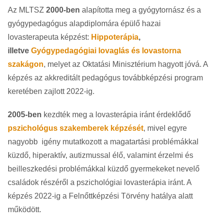
Az MLTSZ
2000-ben
alapította meg a gyógytornász és a
gyógypedagógus alapdiplomára épülő hazai
lovasterapeuta képzést:
Hippoterápia
,
illetve
Gyógypedagógiai lovaglás és lovastorna
szakágon
, melyet az Oktatási Minisztérium hagyott jóvá. A
képzés az akkreditált pedagógus továbbképzési program
keretében zajlott 2022-ig.
2005-ben
kezdték meg a lovasterápia iránt érdeklődő
pszichológus szakemberek képzését
, mivel egyre
nagyobb igény mutatkozott a magatartási problémákkal
küzdő, hiperaktív, autizmussal élő, valamint érzelmi és
beilleszkedési problémákkal küzdő gyermekeket nevelő
családok részéről a pszichológiai lovasterápia iránt. A
képzés 2022-ig a Felnőttképzési Törvény hatálya alatt
működött.