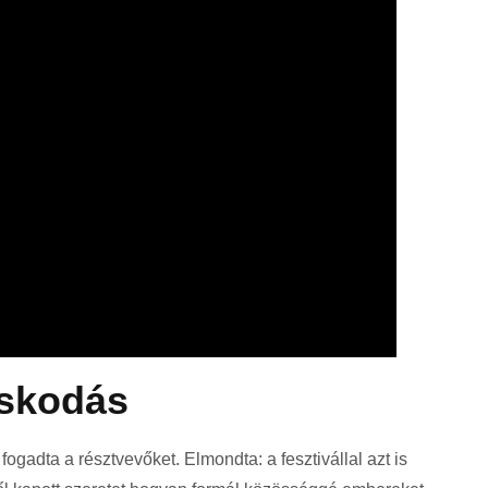
skodás
 fogadta a résztvevőket. Elmondta: a fesztivállal azt is