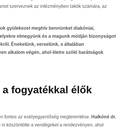
ramot szerveznek az intézményben lakók számára, az
ok gyülekezet meghív bennünket diakóniai,
 melyekre elmegyünk és a magunk módján bizonyságot
kről. Énekelünk, verselünk, s általában
yen alkalom végén, ahol életre szóló barátságok
i a fogyatékkal élők
en fontos az esélyegyenlőség megteremtése.
Halkóné dr.
ő
is köszöntötte a vendégeket a rendezvényen, ahol