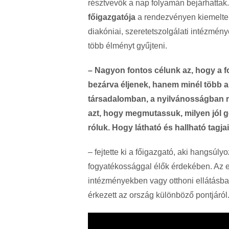
résztvevők a nap folyamán bejárhattak
főigazgatója
a rendezvényen kiemelte:
diakóniai, szeretetszolgálati intézmé
több élményt gyűjteni.
– Nagyon fontos célunk az, hogy a 
bezárva éljenek, hanem minél több 
társadalomban, a nyilvánosságban me
azt, hogy megmutassuk, milyen jól g
róluk. Hogy látható és hallható tag
– fejtette ki a főigazgató, aki hangsú
fogyatékossággal élők érdekében. Az 
intézményekben vagy otthoni ellátásban
érkezett az ország különböző pontjáról