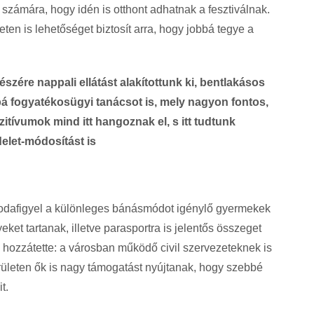
 számára, hogy idén is otthont adhatnak a fesztiválnak.
ten is lehetőséget biztosít arra, hogy jobbá tegye a
zére nappali ellátást alakítottunk ki, bentlakásos
á fogyatékosügyi tanácsot is, mely nagyon fontos,
tívumok mind itt hangoznak el, s itt tudtunk
elet-módosítást is
s odafigyel a különleges bánásmódot igénylő gyermekek
et tartanak, illetve parasportra is jelentős összeget
 hozzátette: a városban működő civil szervezeteknek is
ületen ők is nagy támogatást nyújtanak, hogy szebbé
t.