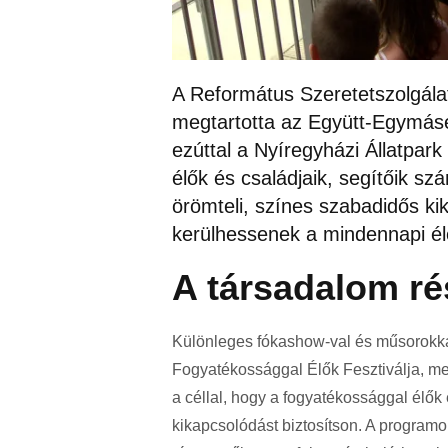
A Református Szeretetszolgál
megtartotta az Együtt-Egymásé
ezúttal a Nyíregyházi Állatpark
élők és családjaik, segítőik szá
örömteli, színes szabadidős ki
kerülhessenek a mindennapi é
A társadalom ré
Különleges fókashow-val és műsorokkal
Fogyatékossággal Élők Fesztiválja, mel
a céllal, hogy a fogyatékossággal élők
kikapcsolódást biztosítson. A programok