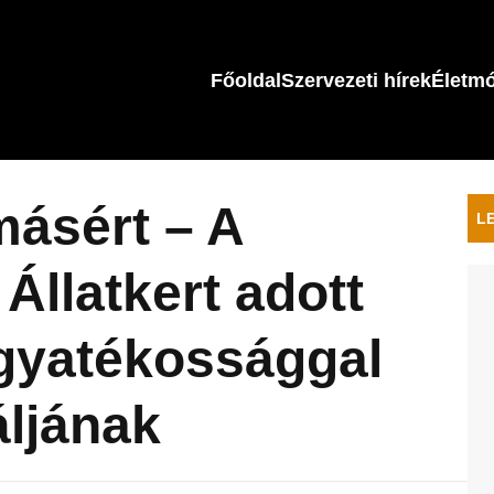
Főoldal
Szervezeti hírek
Életm
ásért – A
L
Állatkert adott
ogyatékossággal
áljának