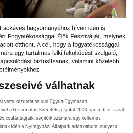
at sokéves hagyományához híven idén is
rt Fogyatékossággal Élők Fesztiválját, melynek
 adott otthont. A cél, hogy a fogyatékossággal
mára egy tartalmas lelki feltöltődést szolgáló,
kapcsolódást biztosítsanak, valamint közelebb
letélményekhez.
szeseivé válhatnak
 vette kezdetét az idei Együtt-Egymásért
yet a Református Szeretetszolgálat 2003-ban indított azzal
 és családtagjaik, segítőik számára egy kellemes
nak idén a Nyíregyházi Állatpark adott otthont, melyet a