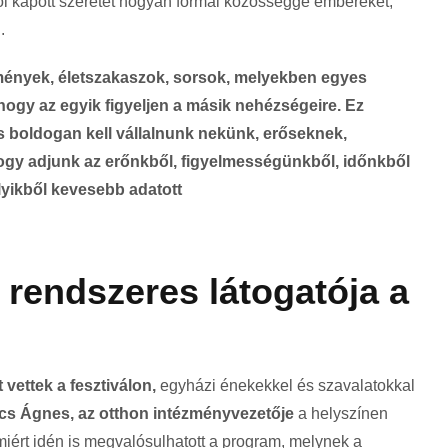
ől kapott szeretet hogyan formál közösséggé embereket,
.
lmények, életszakaszok, sorsok, melyekben egyes
ogy az egyik figyeljen a másik nehézségeire. Ez
 s boldogan kell vállalnunk nekünk, erőseknek,
ogy adjunk az erőnkből, figyelmességünkből, időnkből
lyikből kevesebb adatott
rendszeres látogatója a
vettek a fesztiválon,
egyházi énekekkel és szavalatokkal
cs Ágnes, az otthon intézményvezetője
a helyszínen
iért idén is megvalósulhatott a program, melynek a