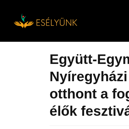
Hírek, információk a fogyatékosság témakörében
Tovább
a
tartalomra
Együtt-Egym
Nyíregyházi 
otthont a f
élők fesztiv