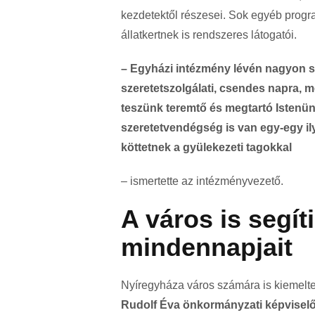
kezdetektől részesei. Sok egyéb prog
állatkertnek is rendszeres látogatói.
– Egyházi intézmény lévén nagyon s
szeretetszolgálati, csendes napra,
teszünk teremtő és megtartó Istenün
szeretetvendégség is van egy-egy il
köttetnek a gyülekezeti tagokkal
– ismertette az intézményvezető.
A város is segít
mindennapjait
Nyíregyháza város számára is kiemelt
Rudolf Éva önkormányzati képvisel