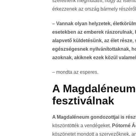
szeretnénk megmutatni, hogy az Istent
érkezzenek az ország bármely részéről
– Vannak olyan helyzetek, életkörü
esetekben az emberek rászorulnak, h
alapvető küldetésünk, az élet része,
egészségesnek nyilvánítottaknak, h
azoknak, akiknek ezek közül valame
– mondta az esperes.
A Magdaléneum 
fesztiválnak
A Magdaléneum gondozottjai is részt 
köszöntötték a vendégeket.
Pótorné Á
köszönetet mondott a szervezőknek, am