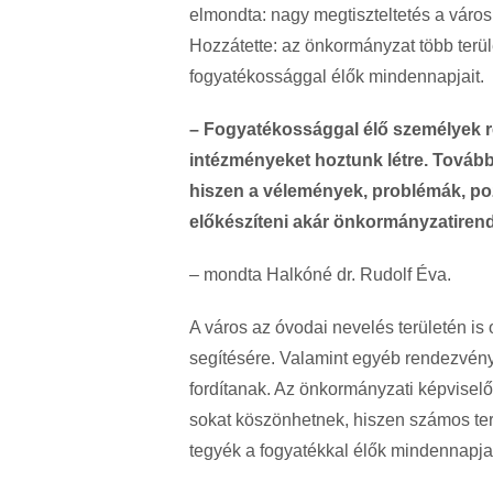
elmondta: nagy megtiszteltetés a város
Hozzátette: az önkormányzat több terüle
fogyatékossággal élők mindennapjait.
– Fogyatékossággal élő személyek rés
intézményeket hoztunk létre. Tovább
hiszen a vélemények, problémák, pozi
előkészíteni akár önkormányzatirend
– mondta Halkóné dr. Rudolf Éva.
A város az óvodai nevelés területén i
segítésére. Valamint egyéb rendezvények
fordítanak. Az önkormányzati képviselő
sokat köszönhetnek, hiszen számos ter
tegyék a fogyatékkal élők mindennapjai