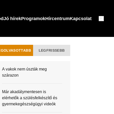
ód
Jó hírek
Programok
Hírcentrum
Kapcsolat
EGOLVASOTTABB
LEGFRISSEBB
A vakok nem úszták meg
szárazon
Már akadálymentesen is
elérhetők a szülésfelkészítő és
gyermekegészségügyi videók