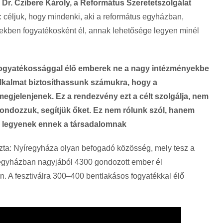
.
Dr. Czibere Károly, a Református Szeretetszolgálat
 céljuk, hogy mindenki, aki a református egyházban,
nyekben fogyatékosként él, annak lehetősége legyen minél
fogyatékossággal élő emberek ne a nagy intézményekbe
alkalmat biztosíthassunk számukra, hogy a
gjelenjenek. Ez a rendezvény ezt a célt szolgálja, nem
ondozzuk, segítjük őket. Ez nem rólunk szól, hanem
jai legyenek ennek a társadalomnak
lyozta: Nyíregyháza olyan befogadó közösség, mely tesz a
egyházban nagyjából 4300 gondozott ember él
. A fesztiválra 300–400 bentlakásos fogyatékkal élő
.