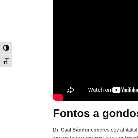
Nagy kontraszt váltása
Betűméret váltása
Fontos a gondo
Dr. Gaál Sándor esperes
egy áhítattal