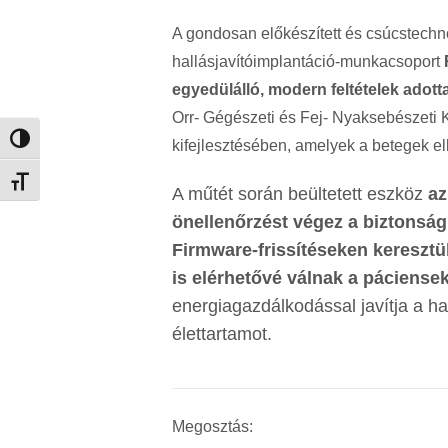
A gondosan előkészített és csúcstechn
hallásjavítóimplantáció-munkacsoport
egyedülálló, modern feltételek adott
Orr- Gégészeti és Fej- Nyaksebészeti K
Nagy kontraszt váltása
kifejlesztésében, amelyek a betegek el
Betűméret váltása
A műtét során beültetett eszköz
az
önellenőrzést végez a biztonság
Firmware-frissítéseken keresztül
is elérhetővé válnak a páciense
energiagazdálkodással javítja a h
élettartamot.
Megosztás: