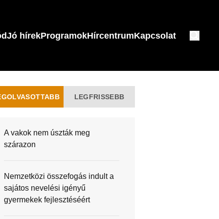
ód
Jó hírek
Programok
Hírcentrum
Kapcsolat
EGOLVASOTTABB
LEGFRISSEBB
A vakok nem úszták meg
szárazon
Nemzetközi összefogás indult a
sajátos nevelési igényű
gyermekek fejlesztéséért