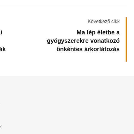
Következő cikk
i
Ma lép életbe a
gyógyszerekre vonatkozó
ák
önkéntes árkorlátozás
?
k