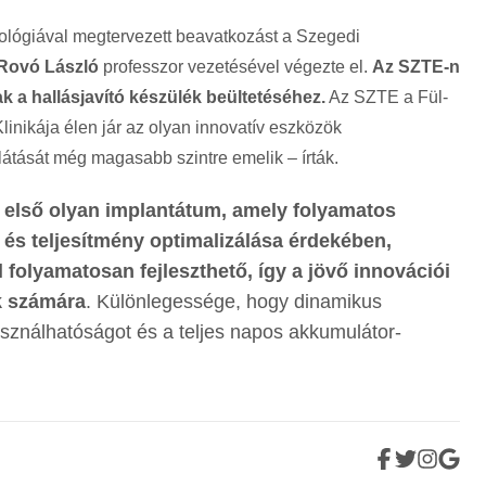
ológiával megtervezett beavatkozást a Szegedi
Rovó László
professzor vezetésével végezte el.
Az SZTE-n
ak a hallásjavító készülék beültetéséhez.
Az SZTE a Fül-
linikája élen jár az olyan innovatív eszközök
látását még magasabb szintre emelik – írták.
 első olyan implantátum, amely folyamatos
 és teljesítmény optimalizálása érdekében,
 folyamatosan fejleszthető, így a jövő innovációi
k számára
. Különlegessége, hogy dinamikus
asználhatóságot és a teljes napos akkumulátor-