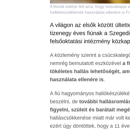
A fiúnak esélye lett arra, hogy visszakapja 
hallókészülékének használata ellenére is For
A világon az elsők között ültet
tizenegy éves fiúnak a Szege
felsőoktatási intézmény közkap
A közlemény szerint a csúcskategór
nemrég bemutatott eszközével
a f
tökéletes hallás lehetőségét, am
használata ellenére is
.
A fiú hagyományos hallókészüléké
beszélni, de
további hallásromlás
figyelni, szüleit és barátait megé
halláscsökkenése miatt már volt k
ezért úgy döntöttek, hogy a 11 éves