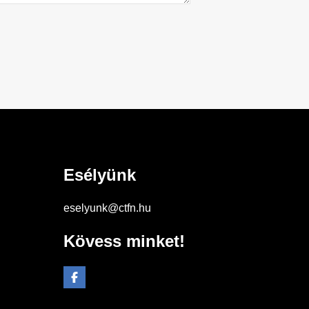
Esélyünk
eselyunk@ctfn.hu
Kövess minket!