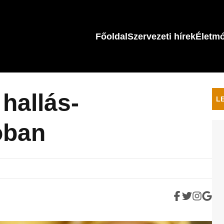
Főoldal
Szervezeti hírek
Életm
hallás-
L
óban