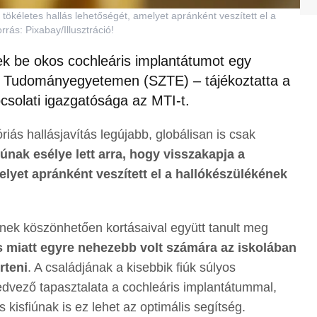
a tökéletes hallás lehetőségét, amelyet apránként veszített el a
rás: Pixabay/Illusztráció!
tek be okos cochleáris implantátumot egy
di Tudományegyetemen (SZTE) – tájékoztatta a
csolati igazgatósága az MTI-t.
iás hallásjavítás legújabb, globálisan is csak
iúnak esélye lett arra, hogy visszakapja a
elyet apránként veszített el a hallókészülékének
nek köszönhetően kortásaival együtt tanult meg
 miatt egyre nehezebb volt számára az iskolában
rteni
. A családjának a kisebbik fiúk súlyos
edvező tapasztalata a cochleáris implantátummal,
 kisfiúnak is ez lehet az optimális segítség.