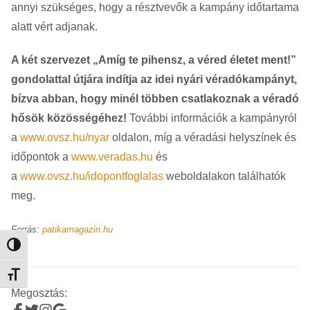
annyi szükséges, hogy a résztvevők a kampány időtartama
alatt vért adjanak.
A két szervezet „Amíg te pihensz, a véred életet ment!”
gondolattal útjára indítja az idei nyári véradókampányt,
bízva abban, hogy minél többen csatlakoznak a véradó
hősök közösségéhez!
További információk a kampányról
a
www.ovsz.hu/nyar
oldalon, míg a véradási helyszínek és
időpontok a
www.veradas.hu
és
a
www.ovsz.hu/idopontfoglalas
weboldalakon találhatók
meg.
Forrás:
patikamagazin.hu
Nagy kontraszt váltása
Betűméret váltása
Megosztás: