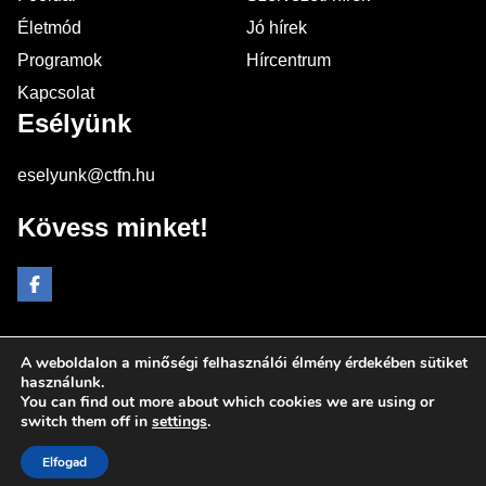
Életmód
Jó hírek
Programok
Hírcentrum
Kapcsolat
Esélyünk
eselyunk@ctfn.hu
Kövess minket!
A weboldalon a minőségi felhasználói élmény érdekében sütiket
Copyright © 2024 eselyunk.hu. Minden jog fenntartva.
használunk.
You can find out more about which cookies we are using or
Általános Szerződési Feltételek
switch them off in
settings
.
Adatkezelési Nyilatkozat
Moderálási elvek
Elfogad
Impresszum