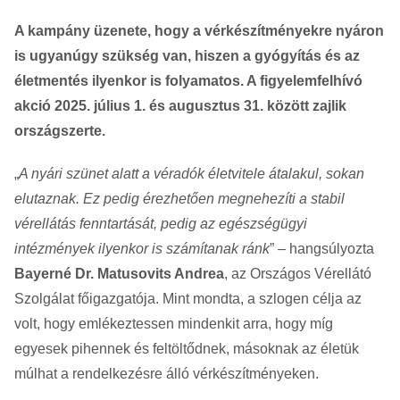
A kampány üzenete, hogy a vérkészítményekre nyáron
is ugyanúgy szükség van, hiszen a gyógyítás és az
életmentés ilyenkor is folyamatos. A figyelemfelhívó
akció 2025. július 1. és augusztus 31. között zajlik
országszerte.
„
A nyári szünet alatt a véradók életvitele átalakul, sokan
elutaznak. Ez pedig érezhetően megnehezíti a stabil
vérellátás fenntartását, pedig az egészségügyi
intézmények ilyenkor is számítanak ránk
” – hangsúlyozta
Bayerné Dr. Matusovits Andrea
, az Országos Vérellátó
Szolgálat főigazgatója. Mint mondta, a szlogen célja az
volt, hogy emlékeztessen mindenkit arra, hogy míg
egyesek pihennek és feltöltődnek, másoknak az életük
múlhat a rendelkezésre álló vérkészítményeken.