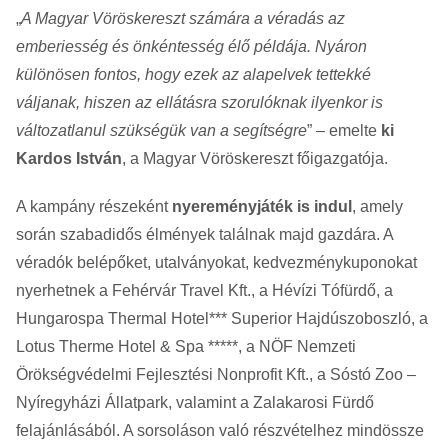
„
A Magyar Vöröskereszt számára a véradás az
emberiesség és önkéntesség élő példája. Nyáron
különösen fontos, hogy ezek az alapelvek tettekké
váljanak, hiszen az ellátásra szorulóknak ilyenkor is
változatlanul szükségük van a segítségre
” – emelte
ki
Kardos István
, a Magyar Vöröskereszt főigazgatója.
A kampány részeként
nyereményjáték is indul
, amely
során szabadidős élmények találnak majd gazdára. A
véradók belépőket, utalványokat, kedvezménykuponokat
nyerhetnek a Fehérvár Travel Kft., a Hévízi Tófürdő, a
Hungarospa Thermal Hotel*** Superior Hajdúszoboszló, a
Lotus Therme Hotel & Spa *****, a NÖF Nemzeti
Örökségvédelmi Fejlesztési Nonprofit Kft., a Sóstó Zoo –
Nyíregyházi Állatpark, valamint a Zalakarosi Fürdő
felajánlásából. A sorsoláson való részvételhez mindössze