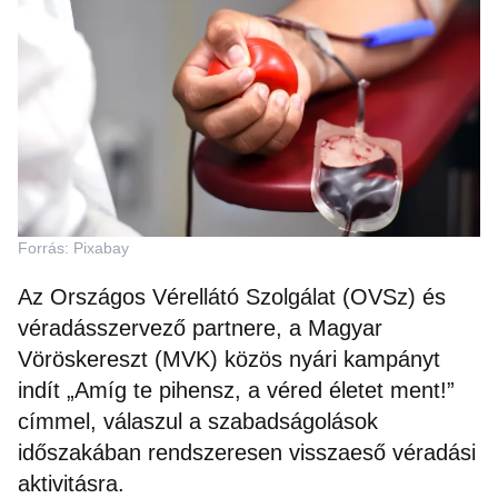
Forrás: Pixabay
Az Országos Vérellátó Szolgálat (OVSz) és
véradásszervező partnere, a Magyar
Vöröskereszt (MVK) közös nyári kampányt
indít „Amíg te pihensz, a véred életet ment!”
címmel, válaszul a szabadságolások
időszakában rendszeresen visszaeső véradási
aktivitásra.