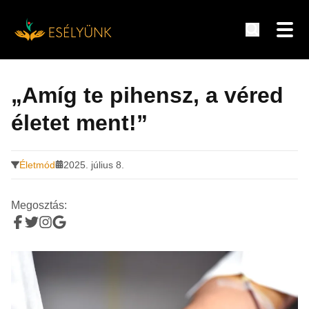
Hírek, információk a fogyatékosság témakörében
Tovább
a
„Amíg te pihensz, a véred
tartalomra
életet ment!”
Életmód
2025. július 8.
Megosztás: