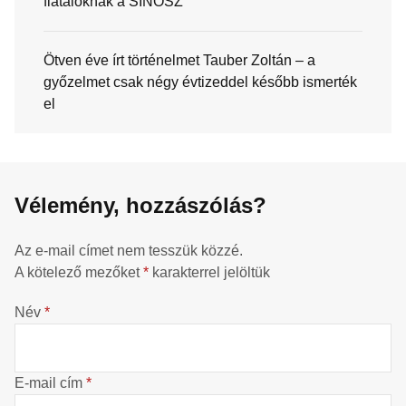
fiataloknak a SINOSZ
Ötven éve írt történelmet Tauber Zoltán – a
győzelmet csak négy évtizeddel később ismerték
el
Vélemény, hozzászólás?
Az e-mail címet nem tesszük közzé.
A kötelező mezőket
*
karakterrel jelöltük
Név
*
E-mail cím
*