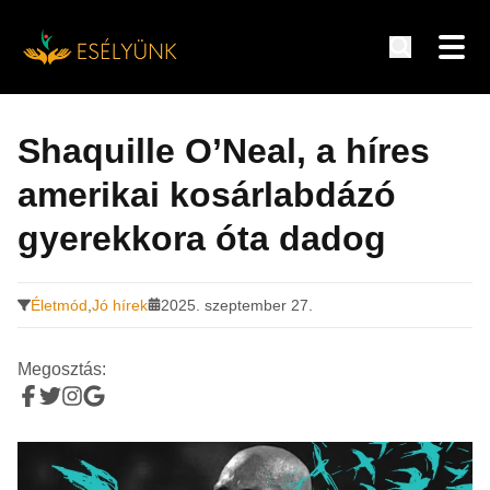
Hírek, információk a fogyatékosság témakörében
Tovább
a
Shaquille O’Neal, a híres
tartalomra
amerikai kosárlabdázó
️gyerekkora óta dadog
Életmód
,
Jó hírek
2025. szeptember 27.
Megosztás: