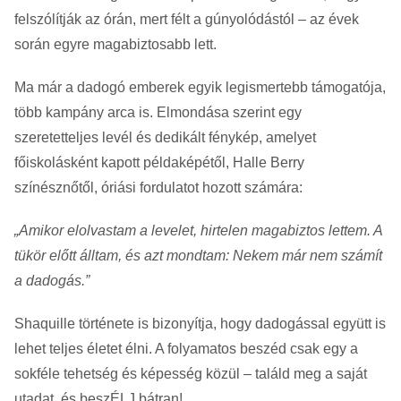
felszólítják az órán, mert félt a gúnyolódástól – az évek
során egyre magabiztosabb lett.
Ma már a dadogó emberek egyik legismertebb támogatója,
több kampány arca is. Elmondása szerint egy
szeretetteljes levél és dedikált fénykép, amelyet
főiskolásként kapott példaképétől, Halle Berry
színésznőtől, óriási fordulatot hozott számára:
„Amikor elolvastam a levelet, hirtelen magabiztos lettem. A
tükör előtt álltam, és azt mondtam: Nekem már nem számít
a dadogás.”
Shaquille története is bizonyítja, hogy dadogással együtt is
lehet teljes életet élni. A folyamatos beszéd csak egy a
sokféle tehetség és képesség közül – találd meg a saját
utadat, és beszÉLJ bátran!