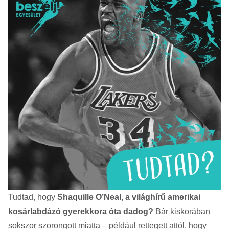
Tudtad, hogy
Shaquille O’Neal, a világhírű amerikai
kosárlabdázó gyerekkora óta dadog?
Bár kiskorában
sokszor szorongott miatta – például rettegett attól, hogy