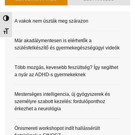
Nagy kontraszt váltása
A vakok nem úszták meg szárazon
Betűméret váltása
Már akadálymentesen is elérhetők a
szülésfelkészítő és gyermekegészségügyi videók
Több mozgás, kevesebb feszültség? Így segíthet
a nyár az ADHD-s gyermekeknek
Mesterséges intelligencia, új gyógyszerek és
személyre szabott kezelés: fordulóponthoz
érkezhet a neurológia
Önismereti workshopot indít hallássérült