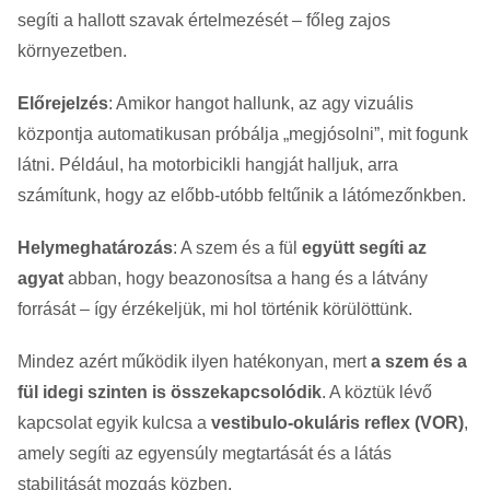
segíti a hallott szavak értelmezését – főleg zajos
környezetben.
Előrejelzés
: Amikor hangot hallunk, az agy vizuális
központja automatikusan próbálja „megjósolni”, mit fogunk
látni. Például, ha motorbicikli hangját halljuk, arra
számítunk, hogy az előbb-utóbb feltűnik a látómezőnkben.
Helymeghatározás
: A szem és a fül
együtt segíti az
agyat
abban, hogy beazonosítsa a hang és a látvány
forrását – így érzékeljük, mi hol történik körülöttünk.
Mindez azért működik ilyen hatékonyan, mert
a szem és a
fül idegi szinten is összekapcsolódik
. A köztük lévő
kapcsolat egyik kulcsa a
vestibulo-okuláris reflex (VOR)
,
amely segíti az egyensúly megtartását és a látás
stabilitását mozgás közben.