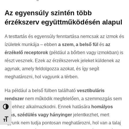
Az egyensúly szintén több
érzékszerv együttműködésén alapul
A testtartás és egyensúly fenntartása nemcsak az izmok és
ízületek munkája – ebben
a szem, a belső fül
és
az
érzékelő receptorok
(például a bőrben vagy izmokban) is
részt vesznek. Ezek az érzékszervek jeleket küldenek az
agynak, amely feldolgozza azokat, és így segít
meghatározni, hol vagyunk a térben.
Ha például a belső fülben található
vesztibuláris
rendszer
nem működik megfelelően, a szemmozgás sem
tud ehhez alkalmazkodni. Ennek hatására
homályos
Nagy kontraszt váltása
látás, szédülés vagy hányinger
jelentkezhet, mert
Betűméret váltása
agyunk nem tudja pontosan meghatározni, hol van a talaj