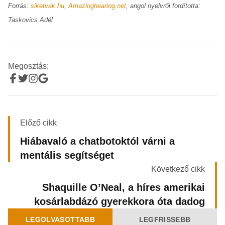
Forrás:
siketvak.hu
,
Amazinghearing.net
, angol nyelvről fordította:
Taskovics Adél
Megosztás:
Előző cikk
Hiábavaló a chatbotoktól várni a
mentális segítséget
Következő cikk
Shaquille O’Neal, a híres amerikai
kosárlabdázó ️gyerekkora óta dadog
LEGOLVASOTTABB
LEGFRISSEBB