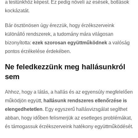
a testünkhöz képest. Ez pedig növeli az esések, botlások
kockázatát.
Bár ösztönösen úgy érezzük, hogy érzékszerveink
különálló rendszerek, a tudomány mára világosan
bizonyította:
ezek szorosan együttműködnek
a valóság
pontos érzékelése érdekében.
Ne feledkezzünk meg hallásunkról
sem
Ahhoz, hogy a látás, a hallás és az egyensúly megfelelően
működjön együtt,
hallásunk rendszeres ellenőrzése is
elengedhetetlen
. Egy egyszerű hallásvizsgálat segíthet
abban, hogy időben felismerjük az esetleges problémákat,
és támogassuk érzékszerveink hatékony együttműködését.