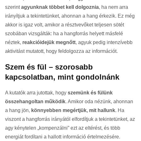
szerint
agyunknak többet kell dolgoznia
, ha nem arra
irányítjuk a tekintetünket, ahonnan a hang érkezik. Ez még
akkor is igaz volt, amikor a résztvevőket teljesen sötét
szobában vizsgálták: ha a hangforrás helyett másfelé
néztek,
reakcióidejük megnőtt
, agyuk pedig intenzívebb
aktivitást mutatott, hogy feldolgozza az információt.
Szem és fül – szorosabb
kapcsolatban, mint gondolnánk
A kutatók arra jutottak, hogy
szemünk és fülünk
összehangoltan működik
. Amikor oda nézünk, ahonnan
a hang jön,
könnyebben megértjük, mit hallunk
. Ha
viszont a hangforrás irányától elfordítjuk a tekintetünket, az
agy kénytelen „kompenzálni” ezt az eltérést, és több
energiát fordítani a hallott információ értelmezésére.