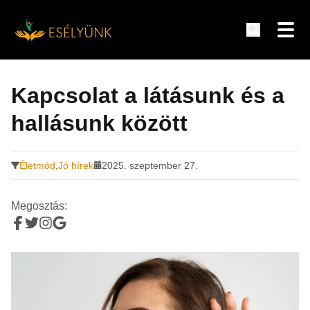
Hírek, információk a fogyatékosság témakörében
Tovább
a
Kapcsolat a látásunk és a
tartalomra
hallásunk között
Életmód
,
Jó hírek
2025. szeptember 27.
Megosztás: