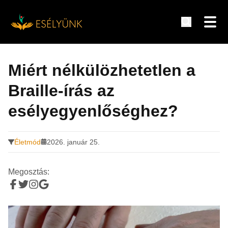
Hírek, információk a fogyatékosság témakörében
Tovább
a
Miért nélkülözhetetlen a
tartalomra
Braille-írás az
esélyegyenlőséghez?
Életmód
2026. január 25.
Megosztás: