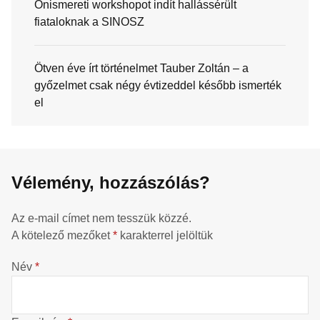
Önismereti workshopot indít hallássérült
fiataloknak a SINOSZ
Ötven éve írt történelmet Tauber Zoltán – a
győzelmet csak négy évtizeddel később ismerték
el
Vélemény, hozzászólás?
Az e-mail címet nem tesszük közzé.
A kötelező mezőket
*
karakterrel jelöltük
Név
*