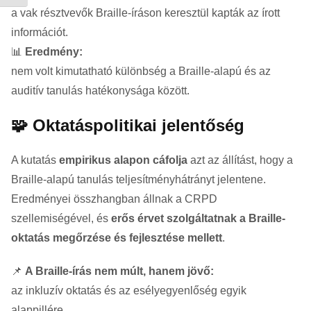
a vak résztvevők Braille-íráson keresztül kapták az írott
információt.
📊
Eredmény:
nem volt kimutatható különbség a Braille-alapú és az
auditív tanulás hatékonysága között.
🧩 Oktatáspolitikai jelentőség
A kutatás
empirikus alapon cáfolja
azt az állítást, hogy a
Braille-alapú tanulás teljesítményhátrányt jelentene.
Eredményei összhangban állnak a CRPD
szellemiségével, és
erős érvet szolgáltatnak a Braille-
oktatás megőrzése és fejlesztése mellett
.
📌
A Braille-írás nem múlt, hanem jövő:
az inkluzív oktatás és az esélyegyenlőség egyik
alappillére.