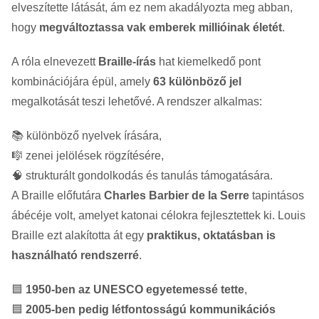
elveszítette látását, ám ez nem akadályozta meg abban,
hogy
megváltoztassa vak emberek millióinak életét
.
A róla elnevezett
Braille-írás
hat kiemelkedő pont
kombinációjára épül, amely
63 különböző jel
megalkotását teszi lehetővé. A rendszer alkalmas:
📚 különböző nyelvek írására,
🎼 zenei jelölések rögzítésére,
🧠 strukturált gondolkodás és tanulás támogatására.
A Braille előfutára
Charles Barbier de la Serre
tapintásos
ábécéje volt, amelyet katonai célokra fejlesztettek ki. Louis
Braille ezt alakította át egy
praktikus, oktatásban is
használható rendszerré
.
🟦
1950-ben az
UNESCO
egyetemessé tette
,
🟦
2005-ben pedig létfontosságú kommunikációs