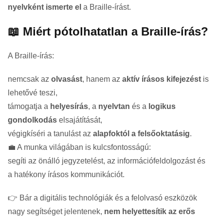
nyelvként ismerte el
a Braille-írást.
📖 Miért pótolhatatlan a Braille-írás?
A Braille-írás:
nemcsak az
olvasást
, hanem az
aktív írásos kifejezést
is
lehetővé teszi,
támogatja a
helyesírás
, a
nyelvtan
és a
logikus
gondolkodás
elsajátítását,
végigkíséri a tanulást az
alapfoktól a felsőoktatásig
.
💼 A munka világában is kulcsfontosságú:
segíti az önálló jegyzetelést, az információfeldolgozást és
a hatékony írásos kommunikációt.
👉 Bár a digitális technológiák és a felolvasó eszközök
nagy segítséget jelentenek,
nem helyettesítik az erős