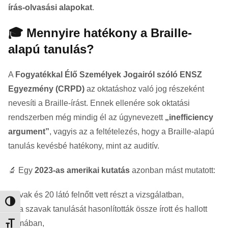
írás-olvasási alapokat
.
🎓 Mennyire hatékony a Braille-
alapú tanulás?
A
Fogyatékkal Élő Személyek Jogairól szóló ENSZ
Egyezmény (CRPD)
az oktatáshoz való jog részeként
nevesíti a Braille-írást. Ennek ellenére sok oktatási
rendszerben még mindig él az úgynevezett
„inefficiency
argument”
, vagyis az a feltételezés, hogy a Braille-alapú
tanulás kevésbé hatékony, mint az auditív.
🔬 Egy
2023-as amerikai kutatás
azonban mást mutatott:
23 vak és 20 látó felnőtt vett részt a vizsgálatban,
Nagy kontraszt váltása
ritka szavak tanulását hasonlították össze írott és hallott
formában,
Betűméret váltása