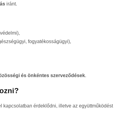
tás
iránt.
kvédelmi),
egészségügyi, fogyatékosságügyi),
közösségi és önkéntes szerveződések
.
kozni?
l kapcsolatban érdeklődni, illetve az együttműködést