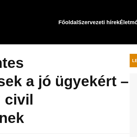
Főoldal
Szervezeti hírek
Életm
tes
L
sek a jó ügyekért –
 civil
knek