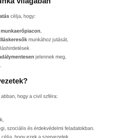
unka világában
atás
célja, hogy:
a munkaerőpiacon
,
álláskeresők
munkához jutását,
álláshirdetések
akadálymentesen
jelennek meg,
.
rvezetek?
abban, hogy a civil szféra:
,
k,
gi, szociális és érdekvédelmi feladatokban.
g
célja, hogy ezek a szervezetek