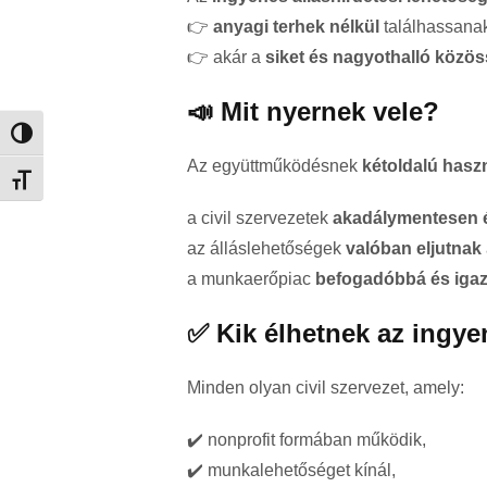
👉
anyagi terhek nélkül
találhassanak
👉 akár a
siket és nagyothalló közö
📣 Mit nyernek vele?
Nagy kontraszt váltása
Az együttműködésnek
kétoldalú hasz
Betűméret váltása
a civil szervezetek
akadálymentesen é
az álláslehetőségek
valóban eljutnak
a munkaerőpiac
befogadóbbá és iga
✅ Kik élhetnek az ingye
Minden olyan civil szervezet, amely:
✔️ nonprofit formában működik,
✔️ munkalehetőséget kínál,