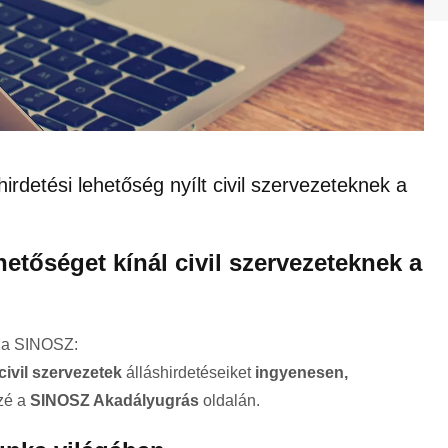
rdetési lehetőség nyílt civil szervezeteknek a
hetőséget kínál civil szervezeteknek a
 a
SINOSZ
:
vil szervezetek
álláshirdetéseiket
ingyenesen,
zé a
SINOSZ Akadályugrás
oldalán.