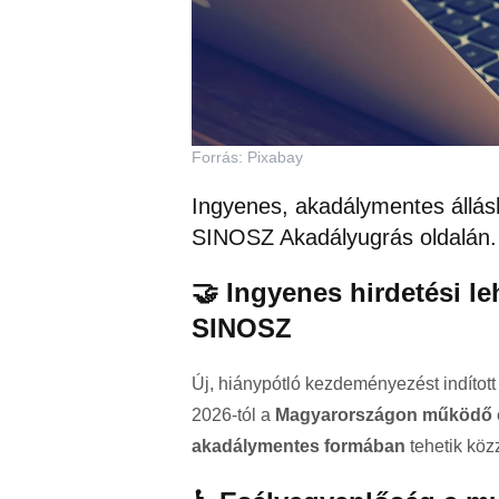
Forrás: Pixabay
Ingyenes, akadálymentes álláshi
SINOSZ Akadályugrás oldalán.
🤝 Ingyenes hirdetési le
SINOSZ
Új, hiánypótló kezdeményezést indított
2026-tól a
Magyarországon működő ci
akadálymentes formában
tehetik köz