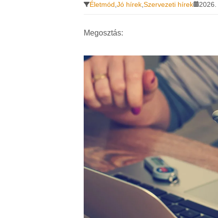
Életmód
,
Jó hírek
,
Szervezeti hírek
2026. 
Megosztás: