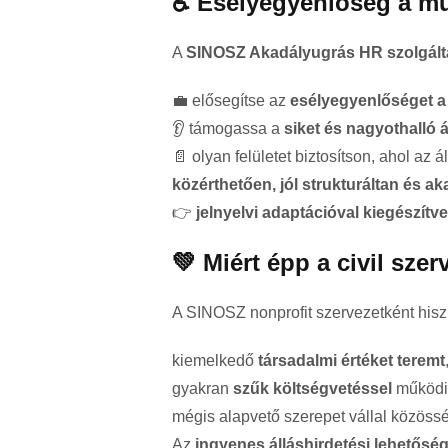
♿ Esélyegyenlőség a m
A
SINOSZ Akadályugrás HR szolgált
💼 elősegítse az
esélyegyenlőséget 
👂 támogassa a
siket és nagyothalló 
📄 olyan felületet biztosítson, ahol az 
közérthetően, jól strukturáltan és 
👉
jelnyelvi adaptációval kiegészítve
💚 Miért épp a civil sze
A SINOSZ nonprofit szervezetként hisz 
kiemelkedő
társadalmi értéket teremt
gyakran
szűk költségvetéssel
működi
mégis alapvető szerepet vállal közössé
Az
ingyenes álláshirdetési lehetősé