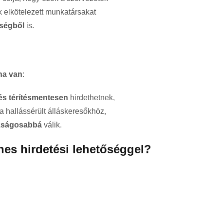
 elkötelezett munkatársakat
sségből
is.
na van
:
s térítésmentesen
hirdethetnek,
a hallássérült álláskeresőkhöz,
zságosabbá
válik.
nes hirdetési lehetőséggel?