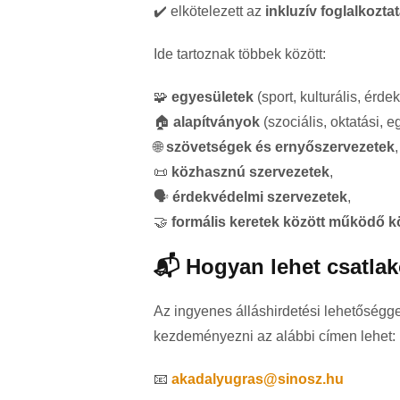
✔️ elkötelezett az
inkluzív foglalkozta
Ide tartoznak többek között:
🧩
egyesületek
(sport, kulturális, érde
🏠
alapítványok
(szociális, oktatási, 
🌐
szövetségek és ernyőszervezetek
,
📜
közhasznú szervezetek
,
🗣️
érdekvédelmi szervezetek
,
🤝
formális keretek között működő 
📬 Hogyan lehet csatla
Az ingyenes álláshirdetési lehetőségge
kezdeményezni az alábbi címen lehet:
📧
akadalyugras@sinosz.hu