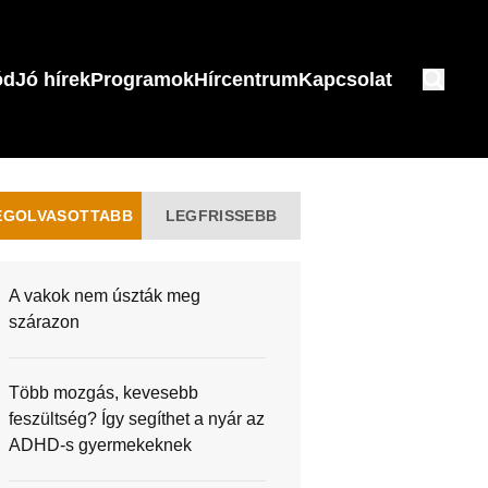
ód
Jó hírek
Programok
Hírcentrum
Kapcsolat
EGOLVASOTTABB
LEGFRISSEBB
A vakok nem úszták meg
szárazon
Több mozgás, kevesebb
feszültség? Így segíthet a nyár az
ADHD-s gyermekeknek