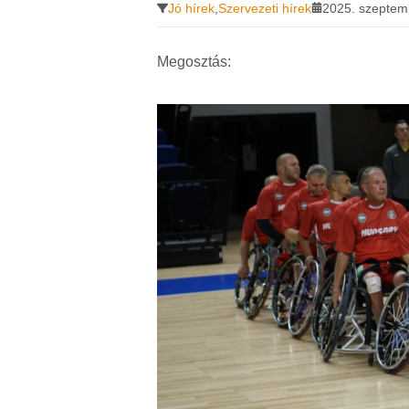
Jó hírek
,
Szervezeti hírek
2025. szeptem
Megosztás: