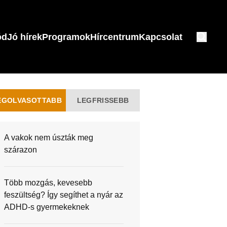
ód
Jó hírek
Programok
Hírcentrum
Kapcsolat
EGOLVASOTTABB
LEGFRISSEBB
A vakok nem úszták meg
szárazon
Több mozgás, kevesebb
feszültség? Így segíthet a nyár az
ADHD-s gyermekeknek