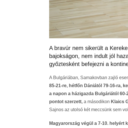
A bravúr nem sikerült a Kerek
bajokságon, nem indult jól haza
győztesként befejezni a kontine
A Bulgáriában, Samakovban zajló es
85-21-re, hétfőn Dániától 79-16-ra,
a napon a házigazda Bulgáriától 60-2
pontot szerzett,
a másodikon
Klaics 
Sajnos az utolsó két meccsünk sem volt
Magyarország végül a 7-10. helyért k