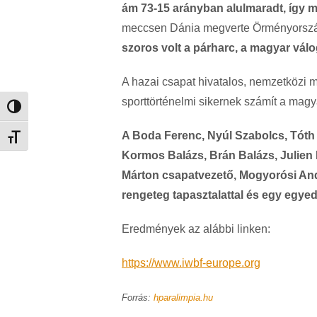
ám 73-15 arányban alulmaradt, így ma
meccsen Dánia megverte Örményországot
szoros volt a párharc, a magyar válo
A hazai csapat hivatalos, nemzetközi 
sporttörténelmi sikernek számít a mag
Nagy kontraszt váltása
A Boda Ferenc, Nyúl Szabolcs, Tóth C
Betűméret váltása
Kormos Balázs, Brán Balázs, Julien M
Márton csapatvezető, Mogyorósi An
rengeteg tapasztalattal és egy egyedü
Eredmények az alábbi linken:
https://www.iwbf-europe.org
Forrás:
hparalimpia.hu