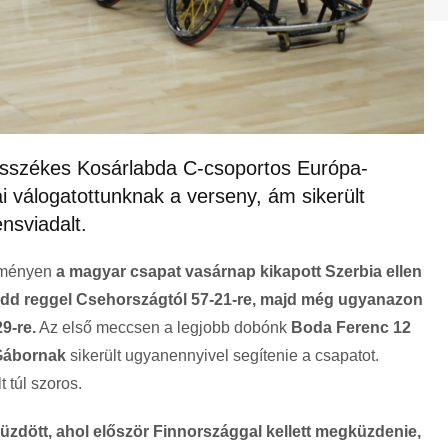
esszékes Kosárlabda C-csoportos Európa-
i válogatottunknak a verseny, ám sikerült
nsviadalt.
eményen
a magyar csapat vasárnap kikapott Szerbia ellen
 kedd reggel Csehországtól 57-21-re, majd még ugyanazon
9-re.
Az első meccsen a legjobb dobónk
Boda Ferenc 12
Gábornak
sikerült ugyanennyivel segítenie a csapatot.
 túl szoros.
üzdött, ahol először Finnországgal kellett megküzdenie,