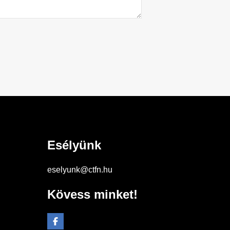
Esélyünk
eselyunk@ctfn.hu
Kövess minket!