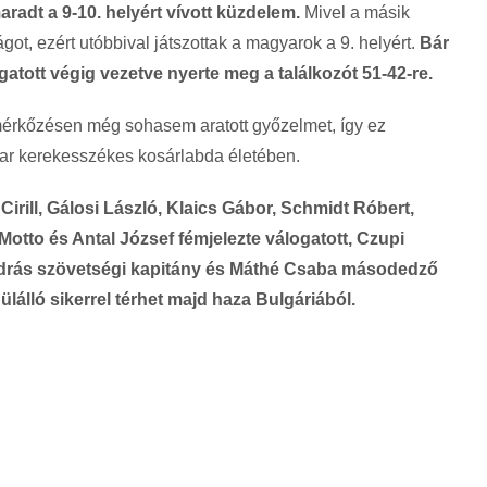
radt a 9-10. helyért vívott küzdelem.
Mivel a másik
, ezért utóbbival játszottak a magyarok a 9. helyért.
Bár
gatott végig vezetve nyerte meg a találkozót 51-42-re.
mérkőzésen még sohasem aratott győzelmet, így ez
yar kerekesszékes kosárlabda életében.
irill, Gálosi László, Klaics Gábor, Schmidt Róbert,
otto és Antal József fémjelezte válogatott, Czupi
drás szövetségi kapitány és Máthé Csaba másodedző
lálló sikerrel térhet majd haza Bulgáriából.