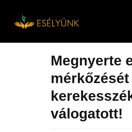
Hírek, információk a fogyatékosság témakörében
Tovább
a
tartalomra
Megnyerte e
mérkőzését
kerekesszé
válogatott!