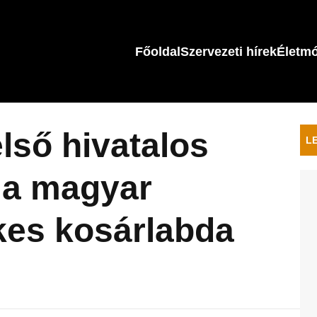
Főoldal
Szervezeti hírek
Életm
lső hivatalos
L
 a magyar
kes kosárlabda