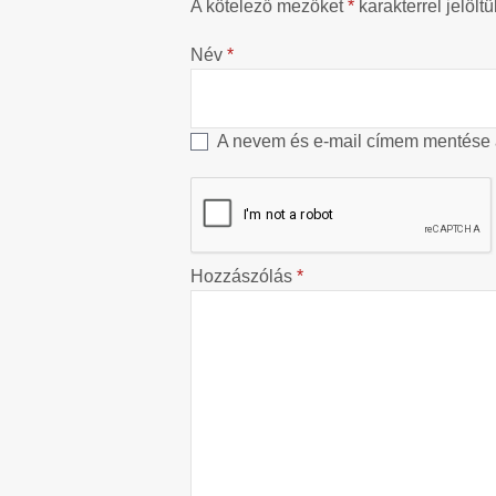
A kötelező mezőket
*
karakterrel jelöltü
Név
*
A nevem és e-mail címem mentése
Hozzászólás
*