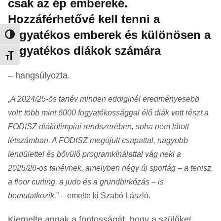
csak az ép embereké.
Hozzáférhetővé kell tenni a
fogyatékos emberek és különösen a
Nagy kontraszt váltása
fogyatékos diákok számára
Betűméret váltása
– hangsúlyozta.
„
A 2024/25-ös tanév minden eddiginél eredményesebb
volt: több mint 6000 fogyatékossággal élő diák vett részt a
FODISZ diákolimpiai rendszerében, soha nem látott
létszámban. A FODISZ megújult csapattal, nagyobb
lendülettel és bővülő programkínálattal vág neki a
2025/26-os tanévnek, amelyben négy új sportág – a tenisz,
a floor curling, a judo és a grundbirkózás – is
bemutatkozik.
” – emelte ki Szabó László.
Kiemelte annak a fontosságát, hogy a szülőket