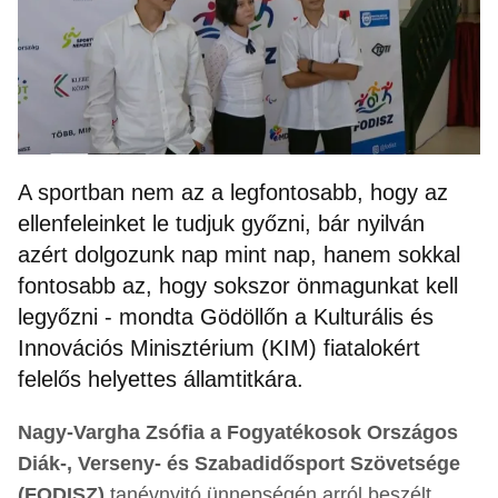
A sportban nem az a legfontosabb, hogy az
ellenfeleinket le tudjuk győzni, bár nyilván
azért dolgozunk nap mint nap, hanem sokkal
fontosabb az, hogy sokszor önmagunkat kell
legyőzni - mondta Gödöllőn a Kulturális és
Innovációs Minisztérium (KIM) fiatalokért
felelős helyettes államtitkára.
Nagy-Vargha Zsófia a Fogyatékosok Országos
Diák-, Verseny- és Szabadidősport Szövetsége
(FODISZ)
tanévnyitó ünnepségén arról beszélt,