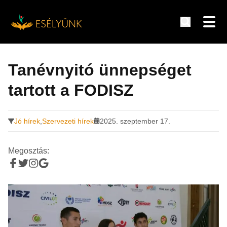
Hírek, információk a fogyatékosság témakörében
Tovább
a
Tanévnyitó ünnepséget
tartalomra
tartott a FODISZ
Jó hírek
,
Szervezeti hírek
2025. szeptember 17.
Megosztás: