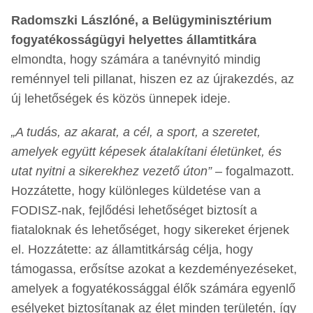
Radomszki Lászlóné, a Belügyminisztérium
fogyatékosságügyi helyettes államtitkára
elmondta, hogy számára a tanévnyitó mindig
reménnyel teli pillanat, hiszen ez az újrakezdés, az
új lehetőségek és közös ünnepek ideje.
„A tudás, az akarat, a cél, a sport, a szeretet,
amelyek együtt képesek átalakítani életünket, és
utat nyitni a sikerekhez vezető úton”
– fogalmazott.
Hozzátette, hogy különleges küldetése van a
FODISZ-nak, fejlődési lehetőséget biztosít a
fiataloknak és lehetőséget, hogy sikereket érjenek
el. Hozzátette: az államtitkárság célja, hogy
támogassa, erősítse azokat a kezdeményezéseket,
amelyek a fogyatékossággal élők számára egyenlő
esélyeket biztosítanak az élet minden területén, így