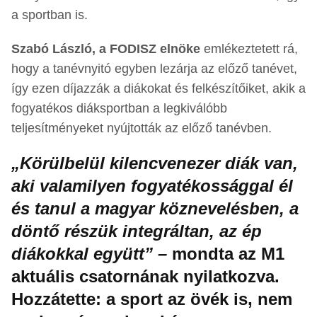
a sportban is.
Szabó László, a FODISZ elnöke
emlékeztetett rá,
hogy a tanévnyitó egyben lezárja az előző tanévet,
így ezen díjazzák a diákokat és felkészítőiket, akik a
fogyatékos diáksportban a legkiválóbb
teljesítményeket nyújtották az előző tanévben.
„Körülbelül kilencvenezer diák van,
aki valamilyen fogyatékossággal él
és tanul a magyar köznevelésben, a
döntő részük integráltan, az ép
diákokkal együtt” –
mondta az M1
aktuális csatornának nyilatkozva.
Hozzátette: a sport az övék is, nem