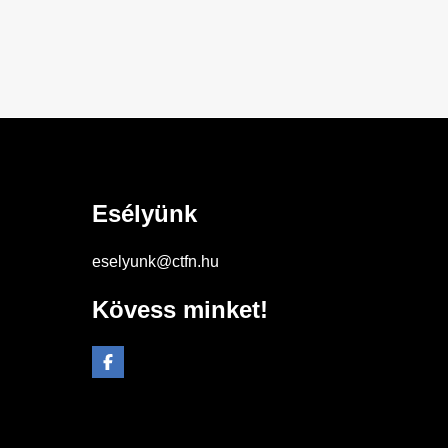
Esélyünk
eselyunk@ctfn.hu
Kövess minket!