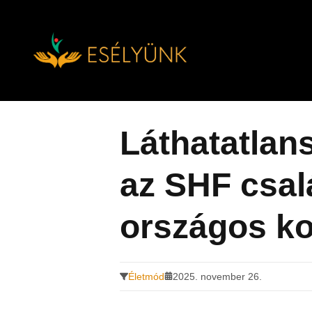
Hírek, információk a fogyatékosság témakörében
Tovább
a
tartalomra
Láthatatlan
az SHF csal
országos ko
Életmód
2025. november 26.