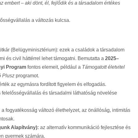
embert – aki dönt, él, fejlődik és a társadalom értékes
ősségvállalás a változás kulcsa.
mtitkár (Belügyminisztérium): ezek a családok a társadalom
mi és civil háttérrel lehet támogatni. Bemutatta a
2025–
yi Program
fontos elemeit, például a
Támogatott életvitel
ó Plusz
programot.
érték az egymásra fordított figyelem és elfogadás.
 felelősségvállalás és társadalmi láthatóság növelése
a fogyatékosság változó élethelyzet, az önállóság, intimitás
ntosak.
unk Alapítvány):
az alternatív kommunikáció fejlesztése és
en gyermek számára.