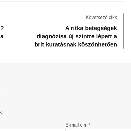
Következő cikk
s?
A ritka betegségek
 a
diagnózisa új szintre lépett a
brit kutatásnak köszönhetően
?
k
E-mail cím
*