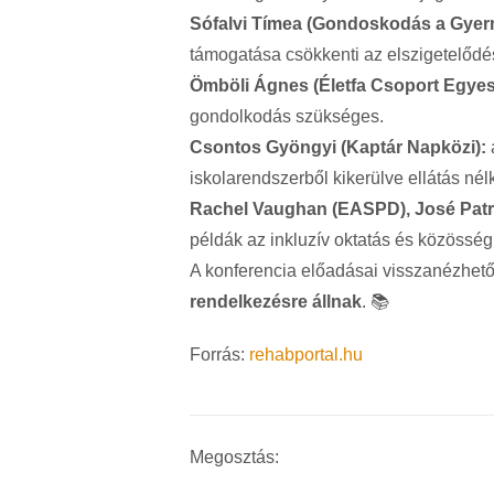
Sófalvi Tímea (Gondoskodás a Gyerm
támogatása csökkenti az elszigetelődést
Ömböli Ágnes (Életfa Csoport Egyes
gondolkodás szükséges.
Csontos Gyöngyi (Kaptár Napközi):
a
iskolarendszerből kikerülve ellátás né
Rachel Vaughan (EASPD), José Patr
példák az inkluzív oktatás és közösség
A konferencia előadásai visszanézhető
rendelkezésre állnak
. 📚
Forrás:
rehabportal.hu
Megosztás: