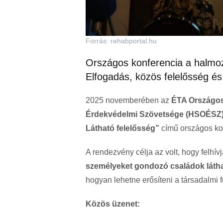
Forrás: rehabportal.hu
Országos konferencia a halmoz
Elfogadás, közös felelősség és
2025 novemberében az
ÉTA Országo
Érdekvédelmi Szövetsége (HSOÉSZ
Látható felelősség”
című országos kon
A rendezvény célja az volt, hogy felhív
személyeket gondozó családok láth
hogyan lehetne erősíteni a társadalmi f
Közös üzenet: