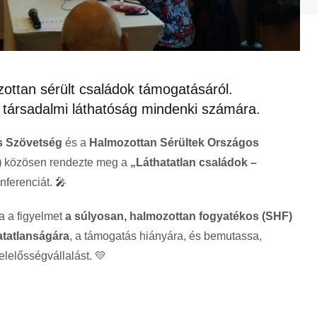
ottan sérült családok támogatásáról.
 társadalmi láthatóság mindenki számára.
s Szövetség
és a
Halmozottan Sérültek Országos
)
közösen rendezte meg a
„Láthatatlan családok –
ferenciát. 🎤
ja a figyelmet
a súlyosan, halmozottan fogyatékos (SHF)
atatlanságára
, a támogatás hiányára, és bemutassa,
elelősségvállalást. 💛