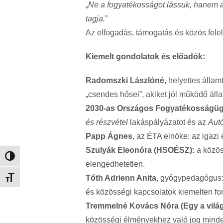
„
Ne a fogyatékosságot lássuk, hanem az 
tagja.
”
Az elfogadás, támogatás és közös felel
Kiemelt gondolatok és előadók:
Radomszki Lászlóné
, helyettes álla
„csendes hősei”, akiket jól működő álla
2030-as Országos Fogyatékosságüg
és részvétel
lakáspályázatot és az
Aut
Papp Ágnes
, az ÉTA elnöke: az igazi 
Szulyák Eleonóra (HSOÉSZ):
a közös
Nagy kontraszt váltása
elengedhetetlen.
Tóth Adrienn Anita
, gyógypedagógus: 
Betűméret váltása
és közösségi kapcsolatok kiemelten fo
Tremmelné Kovács Nóra (Egy a világ
közösségi élményekhez való jog mind