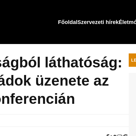
Főoldal
Szervezeti hírek
Életm
ságból láthatóság:
L
ádok üzenete az
nferencián