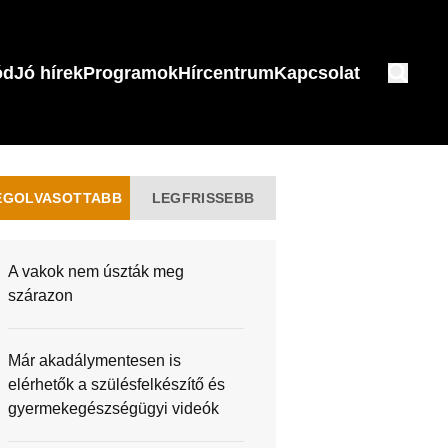
ód
Jó hírek
Programok
Hírcentrum
Kapcsolat
EGOLVASOTTABB
LEGFRISSEBB
A vakok nem úszták meg
szárazon
Már akadálymentesen is
elérhetők a szülésfelkészítő és
gyermekegészségügyi videók