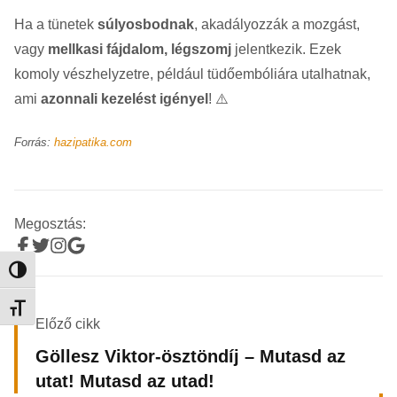
Ha a tünetek
súlyosbodnak
, akadályozzák a mozgást,
vagy
mellkasi fájdalom, légszomj
jelentkezik. Ezek
komoly vészhelyzetre, például tüdőembóliára utalhatnak,
ami
azonnali kezelést igényel
! ⚠️
Forrás:
hazipatika.com
Megosztás:
Nagy kontraszt váltása
Betűméret váltása
Előző cikk
Göllesz Viktor-ösztöndíj – Mutasd az
utat! Mutasd az utad!