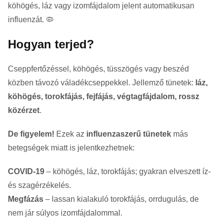
köhögés, láz vagy izomfájdalom jelent automatikusan
influenzát. 🦠
Hogyan terjed?
Cseppfertőzéssel, köhögés, tüsszögés vagy beszéd
közben távozó váladékcseppekkel. Jellemző tünetek:
láz,
köhögés, torokfájás, fejfájás, végtagfájdalom, rossz
közérzet
.
De figyelem!
Ezek az
influenzaszerű tünetek
más
betegségek miatt is jelentkezhetnek:
COVID-19
– köhögés, láz, torokfájás; gyakran elveszett íz-
és szagérzékelés.
Megfázás
– lassan kialakuló torokfájás, orrdugulás, de
nem jár súlyos izomfájdalommal.