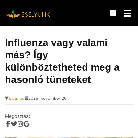
Hírek, információk a fogyatékosság témakörében
Tovább
a
Influenza vagy valami
tartalomra
más? Így
különböztetheted meg a
hasonló tüneteket
Életmód
2025. november 26.
Megosztás: