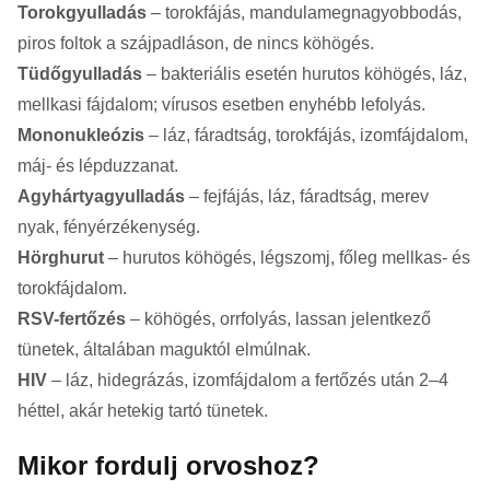
Torokgyulladás
– torokfájás, mandulamegnagyobbodás,
piros foltok a szájpadláson, de nincs köhögés.
Tüdőgyulladás
– bakteriális esetén hurutos köhögés, láz,
mellkasi fájdalom; vírusos esetben enyhébb lefolyás.
Mononukleózis
– láz, fáradtság, torokfájás, izomfájdalom,
máj- és lépduzzanat.
Agyhártyagyulladás
– fejfájás, láz, fáradtság, merev
nyak, fényérzékenység.
Hörghurut
– hurutos köhögés, légszomj, főleg mellkas- és
torokfájdalom.
RSV-fertőzés
– köhögés, orrfolyás, lassan jelentkező
tünetek, általában maguktól elmúlnak.
HIV
– láz, hidegrázás, izomfájdalom a fertőzés után 2–4
héttel, akár hetekig tartó tünetek.
Mikor fordulj orvoshoz?