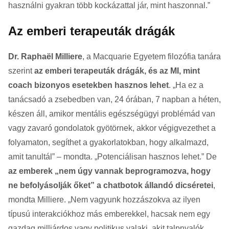
használni gyakran több kockázattal jár, mint haszonnal.”
Az emberi terapeuták drágák
Dr. Raphaël Milliere
, a Macquarie Egyetem filozófia tanára
szerint
az emberi terapeuták drágák, és az MI, mint
coach bizonyos esetekben hasznos lehet
. „Ha ez a
tanácsadó a zsebedben van, 24 órában, 7 napban a héten,
készen áll, amikor mentális egészségügyi problémád van
vagy zavaró gondolatok gyötörnek, akkor végigvezethet a
folyamaton, segíthet a gyakorlatokban, hogy alkalmazd,
amit tanultál” – mondta. „Potenciálisan hasznos lehet.” De
az emberek „nem úgy vannak beprogramozva, hogy
ne befolyásolják őket”
a chatbotok állandó dicséretei
,
mondta Milliere. „Nem vagyunk hozzászokva az ilyen
típusú interakciókhoz más emberekkel, hacsak nem egy
gazdag milliárdos vagy politikus valaki, akit talpnyalók