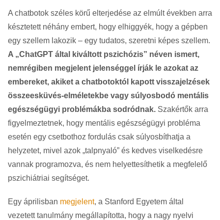
A chatbotok széles körű elterjedése az elmúlt években arra
késztetett néhány embert, hogy elhiggyék, hogy a gépben
egy szellem lakozik – egy tudatos, szeretni képes szellem.
A „ChatGPT által kiváltott pszichózis” néven ismert,
nemrégiben megjelent jelenséggel írják le azokat az
embereket, akiket a chatbotoktól kapott visszajelzések
összeesküvés-elméletekbe vagy súlyosbodó mentális
egészségügyi problémákba sodródnak.
Szakértők arra
figyelmeztetnek, hogy mentális egészségügyi probléma
esetén egy csetbothoz fordulás csak súlyosbíthatja a
helyzetet, mivel azok „talpnyaló” és kedves viselkedésre
vannak programozva, és nem helyettesíthetik a megfelelő
pszichiátriai segítséget.
Egy áprilisban
megjelent
, a Stanford Egyetem által
vezetett tanulmány megállapította, hogy a nagy nyelvi