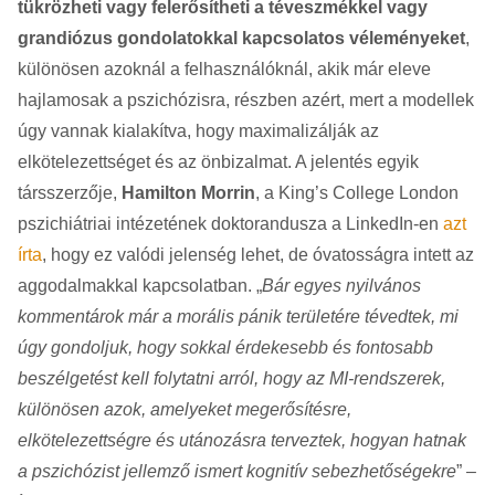
tükrözheti vagy felerősítheti a téveszmékkel vagy
grandiózus gondolatokkal kapcsolatos véleményeket
,
különösen azoknál a felhasználóknál, akik már eleve
hajlamosak a pszichózisra, részben azért, mert a modellek
úgy vannak kialakítva, hogy maximalizálják az
elkötelezettséget és az önbizalmat. A jelentés egyik
társszerzője,
Hamilton Morrin
, a King’s College London
pszichiátriai intézetének doktorandusza a LinkedIn-en
azt
írta
, hogy ez valódi jelenség lehet, de óvatosságra intett az
aggodalmakkal kapcsolatban. „
Bár egyes nyilvános
kommentárok már a morális pánik területére tévedtek, mi
úgy gondoljuk, hogy sokkal érdekesebb és fontosabb
beszélgetést kell folytatni arról, hogy az MI-rendszerek,
különösen azok, amelyeket megerősítésre,
elkötelezettségre és utánozásra terveztek, hogyan hatnak
a pszichózist jellemző ismert kognitív sebezhetőségekre
” –