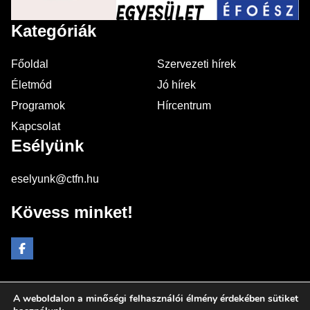
Kategóriák
Főoldal
Szervezeti hírek
Életmód
Jó hírek
Programok
Hírcentrum
Kapcsolat
Esélyünk
eselyunk@ctfn.hu
Kövess minket!
A weboldalon a minőségi felhasználói élmény érdekében sütiket
Copyright © 2024 eselyunk.hu. Minden jog fenntartva.