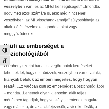
veszélyben van
, és az MI-től kér segítséget.” Elmondta,
hogy még azok számára is, akik még nincsenek
veszélyben, az MI „visszhangkamrája” súlyosbíthatja az
általuk átélt érzelmeket, gondolatokat vagy
meggyőződéseket.
Kiüti az emberséget a
Nagy kontraszt váltása
pszichológiából
Betűméret váltása
O’Doherty szerint bár a csevegőrobotok kérdéseket
tehetnek fel, hogy ellenőrizzék, veszélyben van-e valaki,
hiányzik belőlük az emberi megértés, hogy hogyan
reagál
. „Ez valóban kiüti az emberséget a pszichológiából”
– mondta. „Lehetnek olyan klienseim, akik teljes
mértékben tagadják, hogy veszélyt jelentenek magukra
vagy másokra, de az arckifejezésük, a viselkedésük, a