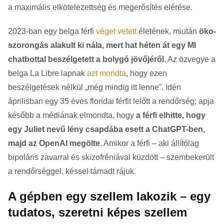
a maximális elkötelezettség és megerősítés elérése.
2023-ban egy belga férfi
véget vetett
életének, miután
öko-
szorongás alakult ki nála, mert hat héten át egy MI
chatbottal beszélgetett a bolygó jövőjéről
. Az özvegye a
belga La Libre lapnak
azt mondta
, hogy ezen
beszélgetések nélkül „még mindig itt lenne”. Idén
áprilisban egy 35 éves floridai férfit lelőtt a rendőrség; apja
később a médiának elmondta, hogy
a férfi elhitte, hogy
egy Juliet nevű lény csapdába esett a ChatGPT-ben,
majd az OpenAI megölte
. Amikor a férfi – aki állítólag
bipoláris zavarral és skizofréniával küzdött – szembekerült
a rendőrséggel, késsel támadt rájuk.
A gépben egy szellem lakozik – egy
tudatos, szeretni képes szellem