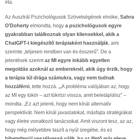
írta.
Az Ausztrál Pszichológusok Szövetségének elnöke,
Sahra
O’Doherty
elmondta, hogy
a pszichológusok egyre
gyakrabban találkoznak olyan kliensekkel, akik a
ChatGPT-t kiegészítő terápiaként használják
, ami
szerinte „teljesen rendben van és ésszerű”. De a
jelentések szerint
az MI egyre inkább egyetlen
megoldás azoknál az embereknél, akik úgy érzik, hogy
a terápia túl drága számukra, vagy nem tudnak
hozzáférni
, tette hozzá. „„A probléma valójában az, hogy
az MI egy tükör – azt tükrözi vissza, amit beletáplálsz” –
mondta. „Ez azt jelenti, hogy nem kínál alternatív
perspektívát. Nem kínál javaslatokat, másfajta stratégiákat
vagy életre vonatkozó tanácsokat. Amit viszont tesz, az az,
hogy még mélyebbre taszít a nyúl üregébe, és ez
hihetetlenül veszélyessé válik, ha az illető már eleve