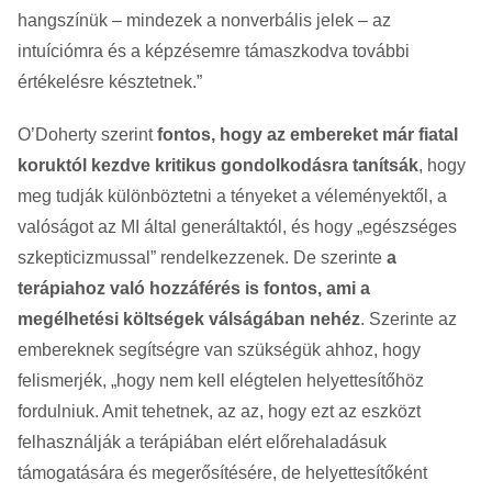
hangszínük – mindezek a nonverbális jelek – az
intuíciómra és a képzésemre támaszkodva további
értékelésre késztetnek.”
O’Doherty szerint
fontos, hogy az embereket már fiatal
koruktól kezdve kritikus gondolkodásra tanítsák
, hogy
meg tudják különböztetni a tényeket a véleményektől, a
valóságot az MI által generáltaktól, és hogy „egészséges
szkepticizmussal” rendelkezzenek. De szerinte
a
terápiahoz való hozzáférés is fontos, ami a
megélhetési költségek válságában nehéz
. Szerinte az
embereknek segítségre van szükségük ahhoz, hogy
felismerjék, „hogy nem kell elégtelen helyettesítőhöz
fordulniuk. Amit tehetnek, az az, hogy ezt az eszközt
felhasználják a terápiában elért előrehaladásuk
támogatására és megerősítésére, de helyettesítőként