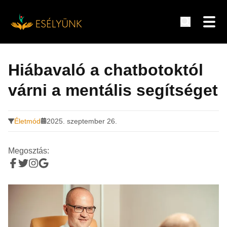
Hírek, információk a fogyatékosság témakörében
Tovább
a
Hiábavaló a chatbotoktól
tartalomra
várni a mentális segítséget
Életmód
2025. szeptember 26.
Megosztás: