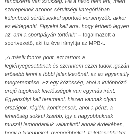
rendszerre van szükség. Ha a néző nem érti, miért
szerepelnek azonos sérültségi kategóriában
különböző sérülésekkel sportoló versenyzők, akkor
ez elidegeníti. Figyelni kell arra, hogy érthető legyen
az, ami a sportpályán történik”
– fogalmazott a
sportvezető, aki tíz éve irányítja az MPB-t.
„
A másik fontos pont, ezt tartom a
leglényegesebbnek és szerintem ezzel tudok igazán
erősebb lenni a többi jelentkezőnél, az az egyensúly
megteremtése. Ez egy közösség, ahol a különböző
erejű tagoknak felelősségük van egymás iránt.
Egyensúlyt kell teremteni, hiszen vannak olyan
országok, régiók, kontinensek, ahol a pénz, a
lehetőség sokkal kisebb, így a nagyobbaknak
muszáj lemondaniuk valamikről annak érdekében,
hogy a kisebbeket, gyengébbeket, fejletlenebbeket