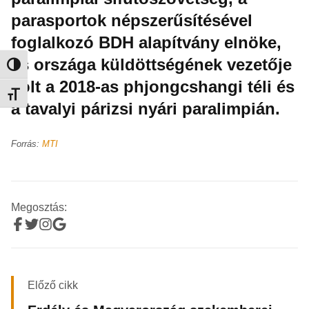
parasportok népszerűsítésével
foglalkozó BDH alapítvány elnöke,
és országa küldöttségének vezetője
Nagy kontraszt váltása
volt a 2018-as phjongcshangi téli és
Betűméret váltása
a tavalyi párizsi nyári paralimpián.
Forrás:
MTI
Megosztás:
Előző cikk