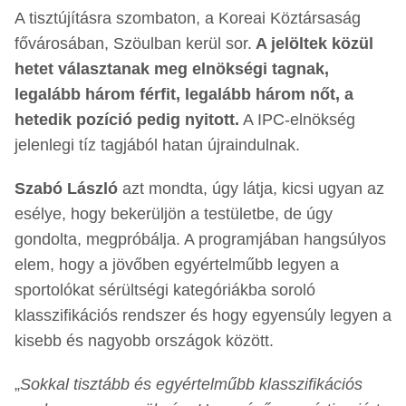
A tisztújításra szombaton, a Koreai Köztársaság
fővárosában, Szöulban kerül sor.
A jelöltek közül
hetet választanak meg elnökségi tagnak,
legalább három férfit, legalább három nőt, a
hetedik pozíció pedig nyitott.
A IPC-elnökség
jelenlegi tíz tagjából hatan újraindulnak.
Szabó László
azt mondta, úgy látja, kicsi ugyan az
esélye, hogy bekerüljön a testületbe, de úgy
gondolta, megpróbálja. A programjában hangsúlyos
elem, hogy a jövőben egyértelműbb legyen a
sportolókat sérültségi kategóriákba soroló
klasszifikációs rendszer és hogy egyensúly legyen a
kisebb és nagyobb országok között.
„
Sokkal tisztább és egyértelműbb klasszifikációs