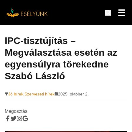
Hírek, információk a fogyatékosság témakörében
Tovább
a
IPC-tisztújítás –
tartalomra
Megválasztása esetén az
egyensúlyra törekedne
Szabó László
Jó hírek
,
Szervezeti hírek
2025. október 2.
Megosztás: