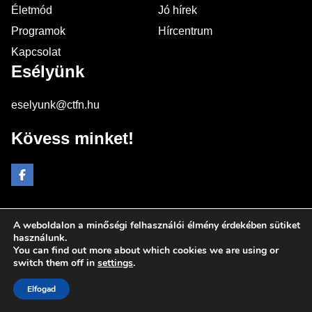
Életmód
Jó hírek
Programok
Hírcentrum
Kapcsolat
Esélyünk
eselyunk@ctfn.hu
Kövess minket!
A weboldalon a minőségi felhasználói élmény érdekében sütiket
Copyright © 2024 eselyunk.hu. Minden jog fenntartva.
használunk.
You can find out more about which cookies we are using or
Általános Szerződési Feltételek
switch them off in
settings
.
Adatkezelési Nyilatkozat
Moderálási elvek
Elfogad
Impresszum