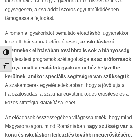
törekednek arra, hogy a gyermeket körülvevő rendszer
egységesen, a családdal szoros együttműködésben
támogassa a fejlődést.
A romániai gyakorlatot bemutató előadásból ugyanakkor
kiderült: bár vannak előrelépések,
az iskoláskorú
gyermekek ellátásában továbbra is sok a hiányosság
.
Nagy kontraszt váltása
A fejlesztési programok széttagoltsága és
az erőforrások
Betűméret váltása
hiánya miatt a családok gyakran nehéz helyzetbe
kerülnek, amikor speciális segítségre van szükségük
.
A szakemberek egyetértettek abban, hogy a jövő útja a
hálózatosodás, a szakmai együttműködés erősítése és a
közös stratégia kialakítása lehet.
Az előadások összességében világossá tették, hogy mind
Magyarországon, mind Romániában n
agy szükség van a
korai és iskoláskori fejlesztés további megerősítésére
.