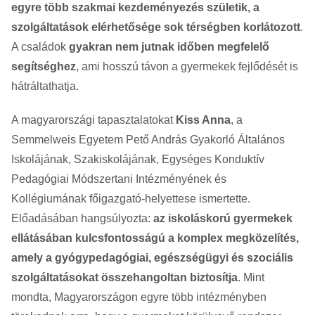
egyre több szakmai kezdeményezés születik, a
szolgáltatások elérhetősége sok térségben korlátozott
.
A családok
gyakran nem jutnak időben megfelelő
segítséghez
, ami hosszú távon a gyermekek fejlődését is
hátráltathatja.
A magyarországi tapasztalatokat
Kiss Anna
, a
Semmelweis Egyetem Pető András Gyakorló Általános
Iskolájának, Szakiskolájának, Egységes Konduktív
Pedagógiai Módszertani Intézményének és
Kollégiumának főigazgató-helyettese ismertette.
Előadásában hangsúlyozta:
az iskoláskorú gyermekek
ellátásában kulcsfontosságú a komplex megközelítés,
amely a gyógypedagógiai, egészségügyi és szociális
szolgáltatásokat összehangoltan biztosítja
. Mint
mondta, Magyarországon egyre több intézményben