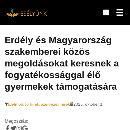
Hírek, információk a fogyatékosság témakörében
Tovább
a
Erdély és Magyarország
tartalomra
szakemberei közös
megoldásokat keresnek a
fogyatékossággal élő
gyermekek támogatására
Életmód
,
Jó hírek
,
Szervezeti hírek
2025. október 1.
Megosztás: