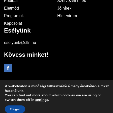
Főoldal
Szervezeti hírek
Életmód
Jó hírek
Programok
Hírcentrum
Kapcsolat
Esélyünk
eselyunk@ctfn.hu
Kövess minket!
A weboldalon a minőségi felhasználói élmény érdekében sütiket
Copyright © 2024 eselyunk.hu. Minden jog fenntartva.
használunk.
You can find out more about which cookies we are using or
Általános Szerződési Feltételek
switch them off in
settings
.
Adatkezelési Nyilatkozat
Moderálási elvek
Elfogad
Impresszum