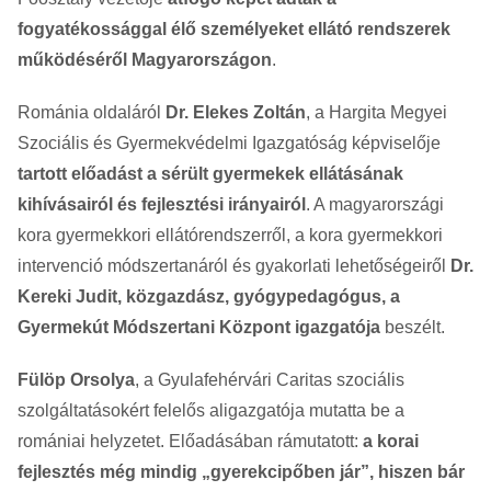
fogyatékossággal élő személyeket ellátó rendszerek
működéséről Magyarországon
.
Románia oldaláról
Dr. Elekes Zoltán
, a Hargita Megyei
Szociális és Gyermekvédelmi Igazgatóság képviselője
tartott előadást a sérült gyermekek ellátásának
kihívásairól és fejlesztési irányairól
. A magyarországi
kora gyermekkori ellátórendszerről, a kora gyermekkori
intervenció módszertanáról és gyakorlati lehetőségeiről
Dr.
Kereki Judit, közgazdász, gyógypedagógus, a
Gyermekút Módszertani Központ igazgatója
beszélt.
Fülöp Orsolya
, a Gyulafehérvári Caritas szociális
szolgáltatásokért felelős aligazgatója mutatta be a
romániai helyzetet. Előadásában rámutatott:
a korai
fejlesztés még mindig „gyerekcipőben jár”, hiszen bár