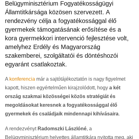
Belügyminisztérium Fogyatékosságügyi
Államtitkársága közösen szervezett. A
rendezvény célja a fogyatékossággal élő
gyermekek támogatásának erősítése és a
kora gyermekkori intervenció fejlesztése volt,
amelyhez Erdély és Magyarország
szakemberei, szolgáltatói és döntéshozói
egyaránt csatlakoztak.
A
konferencia
már a sajtótájékoztatón is nagy figyelmet
kapott, hiszen egyértelműen kirajzolódott, hogy
a két
ország szakmai közösségei közös stratégiát és
megoldásokat keresnek a fogyatékossággal élő
gyermekek és családjaik mindennapi kihívásaira
.
A rendezvényt
Radomszki Lászlóné
, a
Belügyminisztérium helyettes államtitkára nyitotta meg, aki