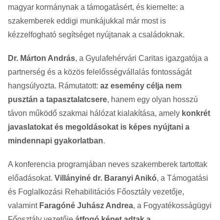
magyar kormánynak a támogatásért, és kiemelte: a
szakemberek eddigi munkájukkal már most is
kézzelfogható segítséget nyújtanak a családoknak.
Dr. Márton András
, a Gyulafehérvári Caritas igazgatója a
partnerség és a közös felelősségvállalás fontosságát
hangsúlyozta. Rámutatott:
az esemény célja nem
pusztán a tapasztalatcsere
, hanem egy olyan hosszú
távon működő szakmai hálózat kialakítása, amely
konkrét
javaslatokat és megoldásokat is képes nyújtani a
mindennapi gyakorlatban
.
A konferencia programjában neves szakemberek tartottak
előadásokat.
Villányiné dr. Baranyi Anikó
, a Támogatási
és Foglalkozási Rehabilitációs Főosztály vezetője,
valamint
Faragóné Juhász Andrea
, a Fogyatékosságügyi
Főosztály vezetője
átfogó képet adtak a