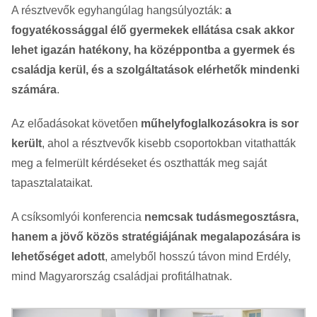
A résztvevők egyhangúlag hangsúlyozták:
a
fogyatékossággal élő gyermekek ellátása csak akkor
lehet igazán hatékony, ha középpontba a gyermek és
családja kerül, és a szolgáltatások elérhetők mindenki
számára
.
Az előadásokat követően
műhelyfoglalkozásokra is sor
került
, ahol a résztvevők kisebb csoportokban vitathatták
meg a felmerült kérdéseket és oszthatták meg saját
tapasztalataikat.
A csíksomlyói konferencia
nemcsak tudásmegosztásra,
hanem a jövő közös stratégiájának megalapozására is
lehetőséget adott
, amelyből hosszú távon mind Erdély,
mind Magyarország családjai profitálhatnak.