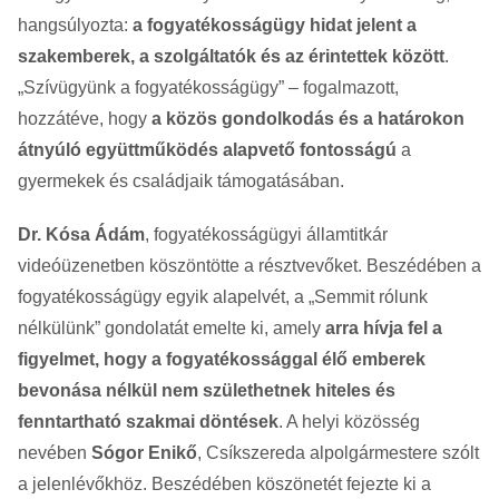
hangsúlyozta:
a fogyatékosságügy hidat jelent a
szakemberek, a szolgáltatók és az érintettek között
.
„Szívügyünk a fogyatékosságügy” – fogalmazott,
hozzátéve, hogy
a közös gondolkodás és a határokon
átnyúló együttműködés alapvető fontosságú
a
gyermekek és családjaik támogatásában.
Dr. Kósa Ádám
, fogyatékosságügyi államtitkár
videóüzenetben köszöntötte a résztvevőket. Beszédében a
fogyatékosságügy egyik alapelvét, a „Semmit rólunk
nélkülünk” gondolatát emelte ki, amely
arra hívja fel a
figyelmet, hogy a fogyatékossággal élő emberek
bevonása nélkül nem születhetnek hiteles és
fenntartható szakmai döntések
. A helyi közösség
nevében
Sógor Enikő
, Csíkszereda alpolgármestere szólt
a jelenlévőkhöz. Beszédében köszönetét fejezte ki a