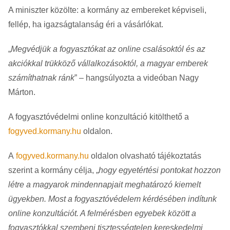
A miniszter közölte: a kormány az embereket képviseli,
fellép, ha igazságtalanság éri a vásárlókat.
„
Megvédjük a fogyasztókat az online csalásoktól és az
akciókkal trükköző vállalkozásoktól, a magyar emberek
számíthatnak ránk
” – hangsúlyozta a videóban Nagy
Márton.
A fogyasztóvédelmi online konzultáció kitölthető a
fogyved.kormany.hu
oldalon.
A
fogyved.kormany.hu
oldalon olvasható tájékoztatás
szerint a kormány célja, „
hogy egyetértési pontokat hozzon
létre a magyarok mindennapjait meghatározó kiemelt
ügyekben. Most a fogyasztóvédelem kérdésében indítunk
online konzultációt. A felmérésben egyebek között a
fogyasztókkal szembeni tisztességtelen kereskedelmi