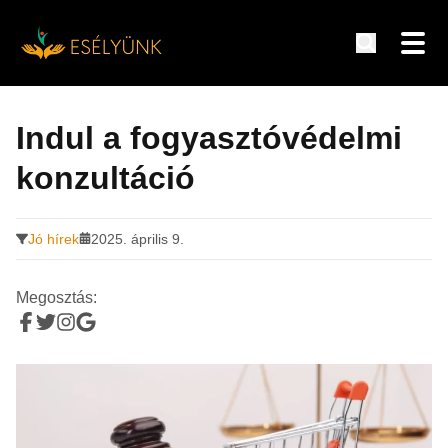
Hírek, információk a fogyatékosság témakörében
Tovább
a
Indul a fogyasztóvédelmi
tartalomra
konzultáció
Jó hírek
2025. április 9.
Megosztás: