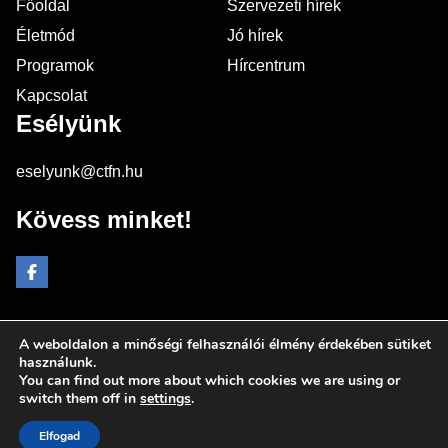
Főoldal
Szervezeti hírek
Életmód
Jó hírek
Programok
Hírcentrum
Kapcsolat
Esélyünk
eselyunk@ctfn.hu
Kövess minket!
A weboldalon a minőségi felhasználói élmény érdekében sütiket
Copyright © 2024 eselyunk.hu. Minden jog fenntartva.
használunk.
You can find out more about which cookies we are using or
Általános Szerződési Feltételek
switch them off in
settings
.
Adatkezelési Nyilatkozat
Moderálási elvek
Elfogad
Impresszum