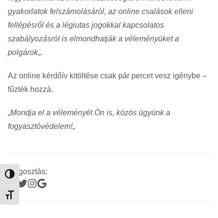
gyakorlatok felszámolásáról, az online csalások elleni
fellépésről és a légiutas jogokkal kapcsolatos
szabályozásról is elmondhatják a véleményüket a
polgárok
„.
Az online kérdőív kitöltése csak pár percet vesz igénybe –
fűzték hozzá.
„
Mondja el a véleményét Ön is, közös ügyünk a
fogyasztóvédelem!
„
Megosztás:
Nagy kontraszt váltása
Betűméret váltása