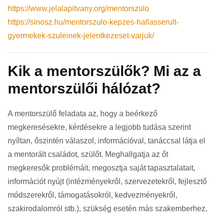
https://www.jelalapitvany.org/mentorszulo
https://sinosz.hu/mentorszulo-kepzes-hallasserult-
gyermekek-szuleinek-jelentkezeset-varjuk/
Kik a mentorszülők? Mi az a
mentorszülői hálózat?
A mentorszülő feladata az, hogy a beérkező
megkeresésekre, kérdésekre a legjobb tudása szerint
nyíltan, őszintén válaszol, információval, tanáccsal látja el
a mentorált családot, szülőt. Meghallgatja az őt
megkeresők problémáit, megosztja saját tapasztalatait,
információt nyújt (intézményekről, szervezetekről, fejlesztő
módszerekről, támogatásokról, kedvezményekről,
szakirodalomról stb.), szükség esetén más szakemberhez,