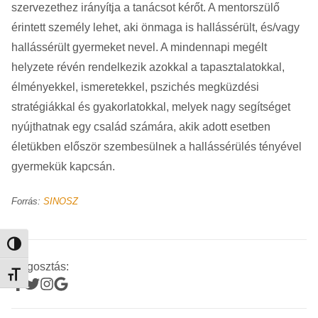
szervezethez irányítja a tanácsot kérőt. A mentorszülő
érintett személy lehet, aki önmaga is hallássérült, és/vagy
hallássérült gyermeket nevel. A mindennapi megélt
helyzete révén rendelkezik azokkal a tapasztalatokkal,
élményekkel, ismeretekkel, pszichés megküzdési
stratégiákkal és gyakorlatokkal, melyek nagy segítséget
nyújthatnak egy család számára, akik adott esetben
életükben először szembesülnek a hallássérülés tényével
gyermekük kapcsán.
Forrás:
SINOSZ
Nagy kontraszt váltása
Megosztás:
Betűméret váltása