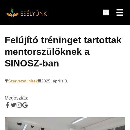
Hírek, információk a fogyatékosság témakörében
Tovább
a
Felújító tréninget tartottak
tartalomra
mentorszülőknek a
SINOSZ-ban
Szervezeti hírek
2025. április 9.
Megosztás: