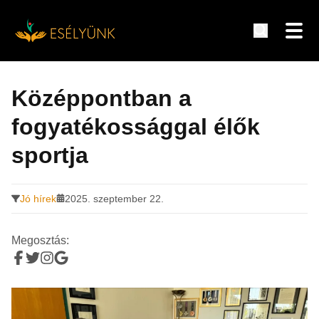
Hírek, információk a fogyatékosság témakörében
Tovább
a
Középpontban a
tartalomra
fogyatékossággal élők
sportja
Jó hírek
2025. szeptember 22.
Megosztás: