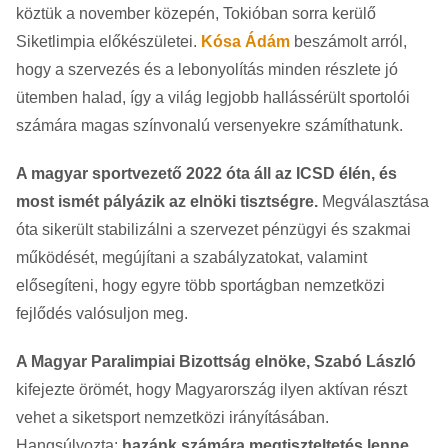
köztük a november közepén, Tokióban sorra kerülő
Siketlimpia előkészületei.
Kósa Ádám
beszámolt arról,
hogy a szervezés és a lebonyolítás minden részlete jó
ütemben halad, így a világ legjobb hallássérült sportolói
számára magas színvonalú versenyekre számíthatunk.
A magyar sportvezető 2022 óta áll az ICSD élén, és
most ismét pályázik az elnöki tisztségre.
Megválasztása
óta sikerült stabilizálni a szervezet pénzügyi és szakmai
működését, megújítani a szabályzatokat, valamint
elősegíteni, hogy egyre több sportágban nemzetközi
fejlődés valósuljon meg.
A Magyar Paralimpiai Bizottság elnöke, Szabó László
kifejezte örömét, hogy Magyarország ilyen aktívan részt
vehet a siketsport nemzetközi irányításában.
Hangsúlyozta:
hazánk számára megtiszteltetés lenne,