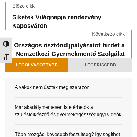
Előző cikk
Siketek Világnapja rendezvény
Kaposváron
Következő cikk
Országos ösztöndíjpályázatot hirdet a
Nagy kontraszt váltása
Nemzetközi Gyermekmentő Szolgálat
Betűméret váltása
LEGOLVASOTTABB
LEGFRISSEBB
A vakok nem úszták meg szárazon
Már akadálymentesen is elérhetők a
szülésfelkészítő és gyermekegészségügyi videók
Több mozgás, kevesebb feszültség? Így segíthet