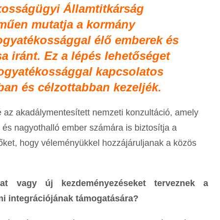
kosságügyi Államtitkárság
lműen mutatja a kormány
fogyatékossággal élő emberek és
a iránt. Ez a lépés lehetőséget
 fogyatékossággal kapcsolatos
an és célzottabban kezeljék.
 az akadálymentesített nemzeti konzultáció, amely
 és nagyothalló ember számára is biztosítja a
e őket, hogy véleményükkel hozzájáruljanak a közös
at vagy új kezdeményezéseket terveznek a
mi integrációjának támogatására?