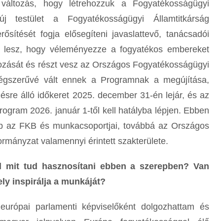
változás, hogy létrehozzuk a Fogyatékosságügyi
j testület a Fogyatékosságügyi Államtitkárság
ősítését fogja elősegíteni
javaslattevő, tanácsadói
ata lesz, hogy véleményezze a fogyatékos embereket
gozását és részt vesz az Országos Fogyatékosságügyi
égszerűvé vált ennek a Programnak a megújítása,
ésre álló időkeret 2025. december 31-én lejár, és az
gram 2026. január 1-től kell hatályba lépjen. Ebben
p az FKB és munkacsoportjai, továbbá az Országos
mányzat valamennyi érintett szakterülete.
ól mit tud hasznosítani ebben a szerepben? Van
ely inspirálja a munkáját?
európai parlamenti képviselőként dolgozhattam és