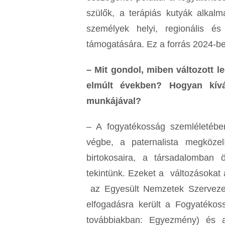
szülők, a terápiás kutyák alkal
személyek helyi, regionális é
támogatására. Ez a forrás 2024-ben 
– Mit gondol, miben változott 
elmúlt években? Hogyan kíván
munkájával?
– A fogyatékosság szemléletébe
végbe, a paternalista megközel
birtokosaira, a társadalomban ö
tekintünk. Ezeket a változásokat 
az Egyesült Nemzetek Szerveze
elfogadásra került a Fogyatékos
továbbiakban: Egyezmény) és a