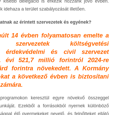
y kisebb delegáció is érkezik hozzánk jövő évben.
 idehaza a terület szabályozását illetően.
tnak az érintett szervezetek és egyének?
últ 14 évben folyamatosan emelte a
yi szervezetek költségvetési
 érdekvédelmi és civil szervezet
 évi 521,7 millió forintról 2024-re
iárd forintra növekedett. A Kormány
kat a következő évben is biztosítani
számára.
i programokon keresztül egyre növekvő összeggel
unkáját. Ezekből a forrásokból nyernek különböző
ággal élő gyermekeket nevelő, és felnőtteket ellátó