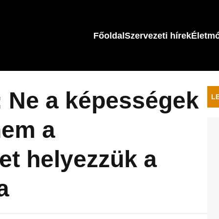
Főoldal
Szervezeti hírek
Életm
 Ne a képességek
L
nem a
t helyezzük a
a