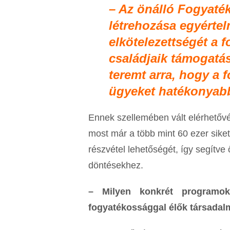
– Az önálló Fogyaté
létrehozása egyérte
elkötelezettségét a 
családjaik támogatás
teremt arra, hogy a
ügyeket hatékonyabb
Ennek szellemében vált elérhetővé
most már a több mint 60 ezer siket
részvétel lehetőségét, így segítv
döntésekhez.
– Milyen konkrét programok
fogyatékossággal élők társadal