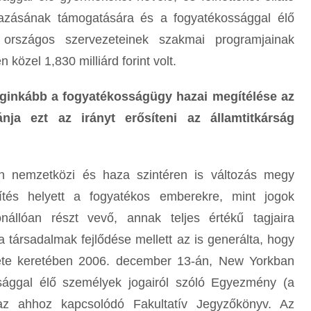
mazásának támogatására és a fogyatékossággal élő
s országos szervezeteinek szakmai programjainak
közel 1,830 milliárd forint volt.
leginkább a fogyatékosságügy hazai megítélése az
ja ezt az irányt erősíteni az államtitkárság
n nemzetközi és haza szintéren is változás megy
ítés helyett a fogyatékos emberekre, mint jogok
nállóan részt vevő, annak teljes értékű tagjaira
a társadalmak fejlődése mellett az is generálta, hogy
te keretében 2006. december 13-án, New Yorkban
sággal élő személyek jogairól szóló Egyezmény (a
z ahhoz kapcsolódó Fakultatív Jegyzőkönyv. Az