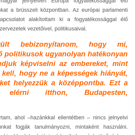
magyar jelnyelven Európa fogyatékossággal élő
nkat a brüsszeli központban. Az európai parlamenti
apcsolatot alakítottam ki a fogyatékossággal élő
rvezetek vezetőivel, politikusaival.
rült bebizonyítanom, hogy mi,
ő politikusok ugyanolyan hatékonyan
djuk képviselni az embereket, mint
 kell, hogy ne a képességek hiányát,
et helyezzük a középpontba. Ezt a
 elérni itthon, Budapesten,
tam, ahol –hazánkkal ellentétben – nincs jelnyelvi
nkat fogják tanulmányozni, mintaként használni.