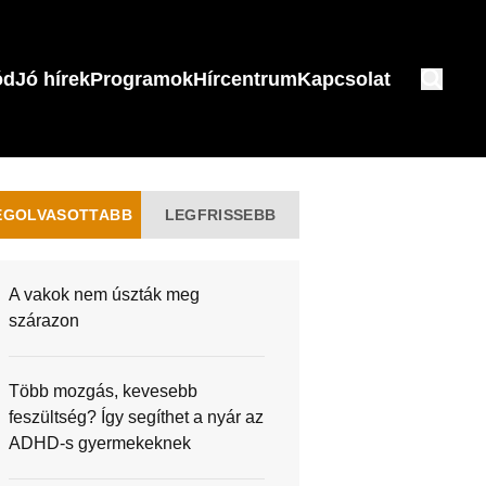
ód
Jó hírek
Programok
Hírcentrum
Kapcsolat
EGOLVASOTTABB
LEGFRISSEBB
A vakok nem úszták meg
szárazon
Több mozgás, kevesebb
feszültség? Így segíthet a nyár az
ADHD-s gyermekeknek