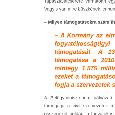
Tapasztalatcserére várhatóan eg
Vagyis van mire büszkének lennünk
– Milyen támogatásokra számítha
– A Kormány az elm
fogyatékosságüg
támogatását. A 13
támogatása a 2010.
mintegy 1,575 mill
ezeket a támogatáso
fogja a szervezetek 
A Belügyminisztérium pályázat
támogatja a civil szervezetek m
összegeket például a fogyatékoss