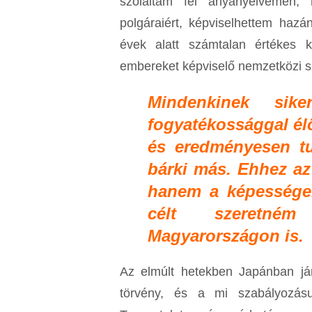
szólaltam fel anyanyelvemen, 
polgáraiért, képviselhettem hazá
évek alatt számtalan értékes k
embereket képviselő nemzetközi sze
Mindenkinek sike
fogyatékossággal él
és eredményesen tu
bárki más. Ehhez az
hanem a képességek
célt szeretném
Magyarországon is.
Az elmúlt hetekben Japánban jár
törvény, és a mi szabályozásu