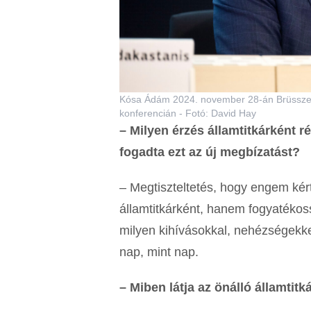
Kósa Ádám 2024. november 28-án Brüsszel
konferencián - Fotó: David Hay
– Milyen érzés államtitkárként 
fogadta ezt az új megbízatást?
– Megtiszteltetés, hogy engem kért
államtitkárként, hanem fogyatékos
milyen kihívásokkal, nehézségekk
nap, mint nap.
– Miben látja az önálló államtit