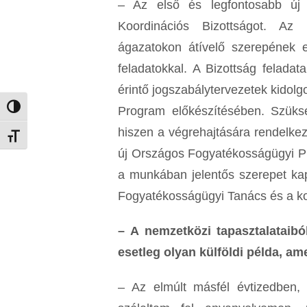
– Az első és legfontosabb új 
Koordinációs Bizottságot.
Az ú
ágazatokon átívelő szerepének er
feladatokkal. A Bizottság felad
érintő jogszabálytervezetek kidol
Program előkészítésében. Szüks
Nagy kontraszt váltása
hiszen a végrehajtására rendelkez
Betűméret váltása
új Országos Fogyatékosságügyi Pro
a munkában jelentős szerepet ka
Fogyatékosságügyi Tanács és a kor
– A nemzetközi tapasztalataib
esetleg olyan külföldi példa, am
– Az elmúlt másfél évtizedben, 