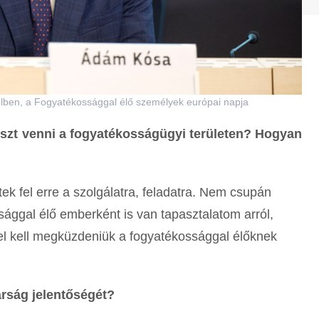
ben, a Fogyatékossággal élő személyek európai napja
részt venni a fogyatékosságügyi területen? Hogyan
ek fel erre a szolgálatra, feladatra. Nem csupán
sággal élő emberként is van tapasztalatom arról,
el kell megküzdeniük a fogyatékossággal élőknek
kárság jelentőségét?