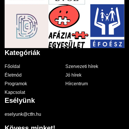
Kategóriák
Főoldal
Szervezeti hírek
Életmód
Jó hírek
Programok
Hírcentrum
Kapcsolat
Esélyünk
eselyunk@ctfn.hu
Kövess minket!