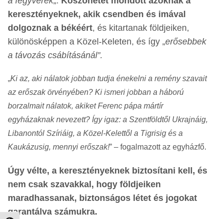
a fegyverek
„.
Köszönetet mondott azoknak a
keresztényeknek, akik csendben és imával
dolgoznak a békéért
, és kitartanak földjeiken,
különösképpen a Közel-Keleten, és így „
erősebbek
a távozás csábításánál”.
„
Ki az, aki nálatok jobban tudja énekelni a remény szavait
az erőszak örvényében? Ki ismeri jobban a háború
borzalmait nálatok, akiket Ferenc pápa mártír
egyházaknak nevezett? Így igaz: a Szentföldtől Ukrajnáig,
Libanontól Szíriáig, a Közel-Kelettől a Tigrisig és a
Kaukázusig, mennyi erőszak!
” – fogalmazott az egyházfő.
Úgy vélte, a keresztényeknek biztosítani kell, és
nem csak szavakkal, hogy földjeiken
maradhassanak, biztonságos létet és jogokat
garantálva számukra.