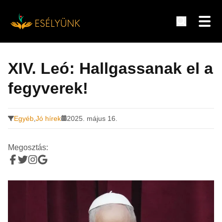
Hírek, információk a fogyatékosság témakörében
Tovább
a
XIV. Leó: Hallgassanak el a
tartalomra
fegyverek!
Egyéb
,
Jó hírek
2025. május 16.
Megosztás: