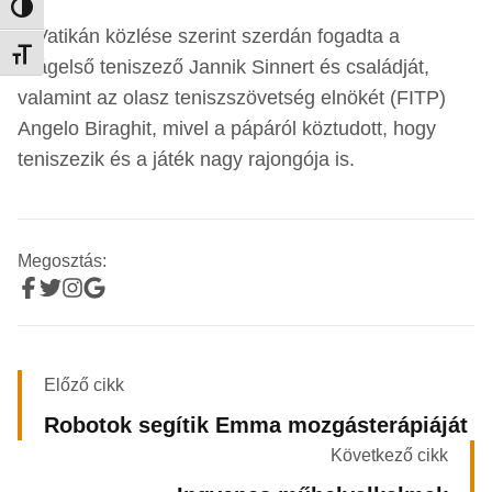
Nagy kontraszt váltása
A Vatikán közlése szerint szerdán fogadta a
Betűméret váltása
világelső teniszező Jannik Sinnert és családját,
valamint az olasz teniszszövetség elnökét (FITP)
Angelo Biraghit, mivel a pápáról köztudott, hogy
teniszezik és a játék nagy rajongója is.
Megosztás:
Előző cikk
Robotok segítik Emma mozgásterápiáját
Következő cikk