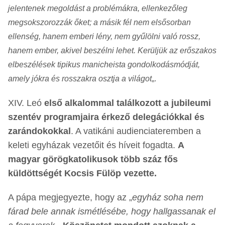
jelentenek megoldást a problémákra, ellenkezőleg
megsokszorozzák őket; a másik fél nem elsősorban
ellenség, hanem emberi lény, nem gyűlölni való rossz,
hanem ember, akivel beszélni lehet. Kerüljük az erőszakos
elbeszélések tipikus manicheista gondolkodásmódját,
amely jókra és rosszakra osztja a világot
„.
XIV. Leó
első alkalommal találkozott a jubileumi
szentév programjaira érkező delegációkkal és
zarándokokkal
. A vatikáni audienciateremben a
keleti egyházak vezetőit és híveit fogadta.
A
magyar görögkatolikusok több száz fős
küldöttségét Kocsis Fülöp vezette.
A pápa megjegyezte, hogy az „
egyház soha nem
fárad bele annak ismétlésébe, hogy hallgassanak el