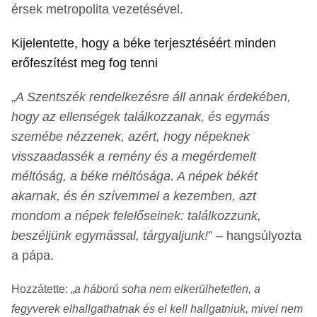
érsek metropolita vezetésével.
Kijelentette, hogy a béke terjesztéséért minden
erőfeszítést meg fog tenni
„
A Szentszék rendelkezésre áll annak érdekében,
hogy az ellenségek találkozzanak, és egymás
szemébe nézzenek, azért, hogy népeknek
visszaadassék a remény és a megérdemelt
méltóság, a béke méltósága. A népek békét
akarnak, és én szívemmel a kezemben, azt
mondom a népek felelőseinek: találkozzunk,
beszéljünk egymással, tárgyaljunk!
” – hangsúlyozta
a pápa.
Hozzátette: „
a háború soha nem elkerülhetetlen, a
fegyverek elhallgathatnak és el kell hallgatniuk, mivel nem