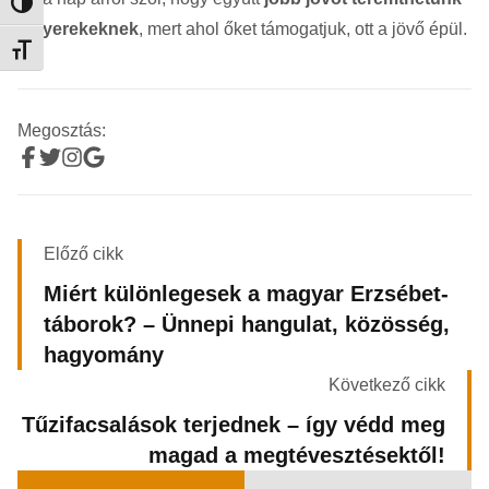
Nagy kontraszt váltása
a gyerekeknek
, mert ahol őket támogatjuk, ott a jövő épül.
Betűméret váltása
Megosztás:
Előző cikk
Miért különlegesek a magyar Erzsébet-
táborok? – Ünnepi hangulat, közösség,
hagyomány
Következő cikk
Tűzifacsalások terjednek – így védd meg
magad a megtévesztésektől!