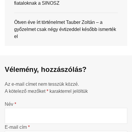
fiataloknak a SINOSZ
Ötven éve írt történelmet Tauber Zoltán – a
győzelmet csak négy évtizeddel később ismerték
el
Vélemény, hozzászólás?
Az e-mail címet nem tesszük közzé.
A kötelező mezőket
*
karakterrel jelöltük
Név
*
E-mail cím
*