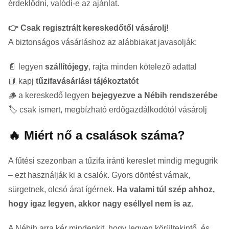
érdeklődni, valódi-e az ajánlat.
👉 Csak regisztrált kereskedőtől vásárolj!
A biztonságos vásárláshoz az alábbiakat javasolják:
📄 legyen
szállítójegy
, rajta minden kötelező adattal
📘 kapj
tűzifavásárlási tájékoztatót
🪵 a kereskedő legyen
bejegyezve a Nébih rendszerébe
🏷️ csak ismert, megbízható erdőgazdálkodótól vásárolj
🔥 Miért nő a csalások száma?
A fűtési szezonban a tűzifa iránti kereslet mindig megugrik
– ezt használják ki a csalók. Gyors döntést várnak,
sürgetnek, olcsó árat ígérnek.
Ha valami túl szép ahhoz,
hogy igaz legyen, akkor nagy eséllyel nem is az.
A Nébih arra kér mindenkit, hogy legyen körültekintő, és