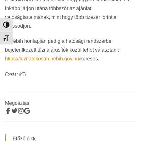
inkább járjon utána többször az ajánlat
valóságtartalmának, mint hogy több tízezer forinttal
károsodjon.
Nagy kontraszt váltása
Betűméret váltása
A Nébih honlapján pedig a hatósági rendszerbe
bejelentkezett tűzifa árusítók közül lehet választani:
https://tuzifatokosan.nebih.gov.hu/
kereses.
Forrás: MTI
Megosztás:
Előző cikk