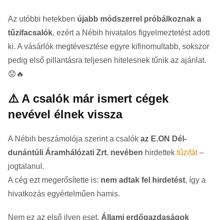
Az utóbbi hetekben
újabb módszerrel próbálkoznak a
tűzifacsalók
, ezért a Nébih hivatalos figyelmeztetést adott
ki. A vásárlók megtévesztése egyre kifinomultabb, sokszor
pedig első pillantásra teljesen hitelesnek tűnik az ajánlat.
😟🔥
⚠️ A csalók már ismert cégek
nevével élnek vissza
A Nébih beszámolója szerint a csalók
az E.ON Dél-
dunántúli Áramhálózati Zrt. nevében
hirdettek
tűzifát
–
jogtalanul.
A cég ezt megerősítette is:
nem adtak fel hirdetést
, így a
hivatkozás egyértelműen hamis.
Nem ez az első ilyen eset.
Állami erdőgazdaságok