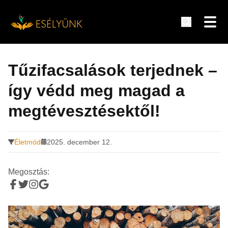
Hírek, információk a fogyatékosság témakörében
Tovább
a
Tűzifacsalások terjednek –
tartalomra
így védd meg magad a
megtévesztésektől!
Életmód
2025. december 12.
Megosztás: