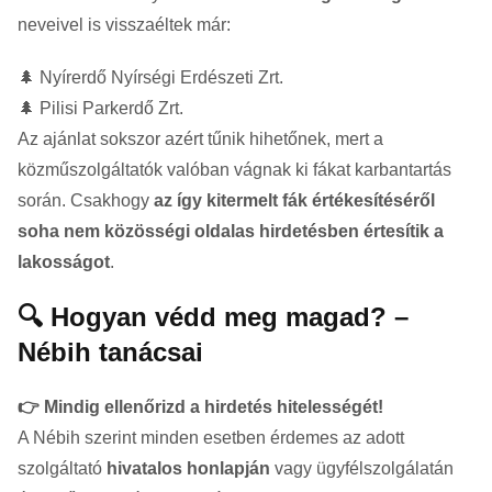
neveivel is visszaéltek már:
🌲 Nyírerdő Nyírségi Erdészeti Zrt.
🌲 Pilisi Parkerdő Zrt.
Az ajánlat sokszor azért tűnik hihetőnek, mert a
közműszolgáltatók valóban vágnak ki fákat karbantartás
során. Csakhogy
az így kitermelt fák értékesítéséről
soha nem közösségi oldalas hirdetésben értesítik a
lakosságot
.
🔍 Hogyan védd meg magad? –
Nébih tanácsai
👉 Mindig ellenőrizd a hirdetés hitelességét!
A Nébih szerint minden esetben érdemes az adott
szolgáltató
hivatalos honlapján
vagy ügyfélszolgálatán