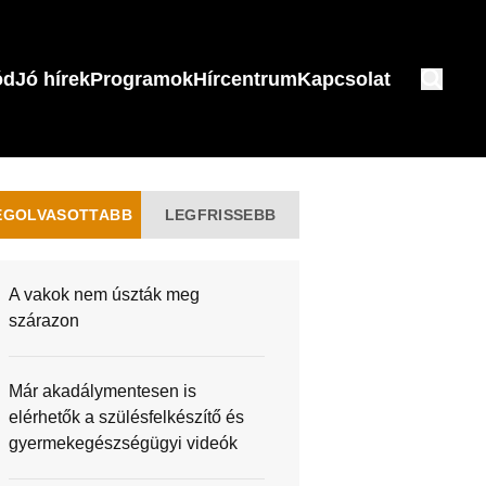
ód
Jó hírek
Programok
Hírcentrum
Kapcsolat
EGOLVASOTTABB
LEGFRISSEBB
A vakok nem úszták meg
szárazon
Már akadálymentesen is
elérhetők a szülésfelkészítő és
gyermekegészségügyi videók