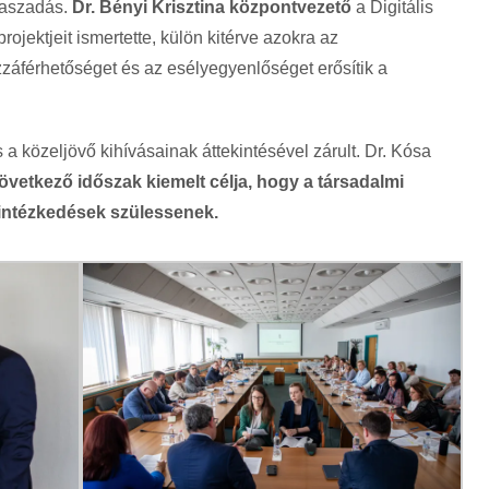
laszadás.
Dr. Bényi Krisztina központvezető
a Digitális
jektjeit ismertette, külön kitérve azokra az
zzáférhetőséget és az esélyegyenlőséget erősítik a
a közeljövő kihívásainak áttekintésével zárult. Dr. Kósa
övetkező időszak kiemelt célja, hogy a társadalmi
 intézkedések szülessenek.