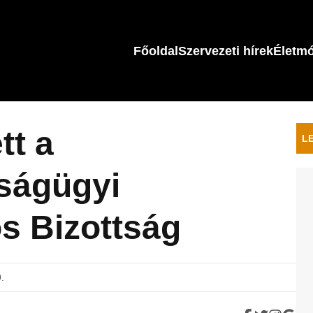
Főoldal
Szervezeti hírek
Életm
tt a
L
ságügyi
s Bizottság
9.