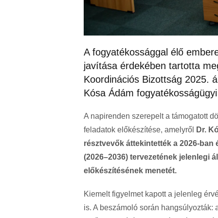
A fogyatékossággal élő embere
javítása érdekében tartotta m
Koordinációs Bizottság 2025. á
Kósa Ádám fogyatékosságügyi ál
A napirenden szerepelt a támogatott d
feladatok előkészítése, amelyről
Dr. K
résztvevők áttekintették a 2026-ba
(2026–2036) tervezetének jelenlegi á
előkészítésének menetét.
Kiemelt figyelmet kapott a jelenleg érv
is. A beszámoló során hangsúlyozták: