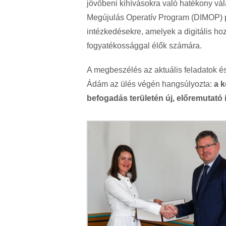
jövőbeni kihívásokra való hatékony vá
Megújulás Operatív Program (DIMOP) pro
intézkedésekre, amelyek a digitális ho
fogyatékossággal élők számára.
A megbeszélés az aktuális feladatok és 
Ádám az ülés végén hangsúlyozta:
a k
befogadás területén új, előremutató