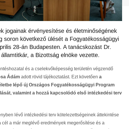
k jogainak érvényesítése és életminőségének
eg soron következő ülését a Fogyatékosságügyi
prilis 28-án Budapesten. A tanácskozást Dr.
lamtitkár, a Bizottság elnöke vezette.
öntéshozatal és a cselekvőképesség területén végzendő
ósa Ádám
adott rövid tájékoztatást. Ezt követően
a
n életbe lépő új Országos Fogyatékosságügyi Program
llását, valamint a hozzá kapcsolódó első intézkedési terv
ényben lévő intézkedési terv kötelezettségeinek áttekintése
 a cél a már meglévő eredmények megerősítése és a