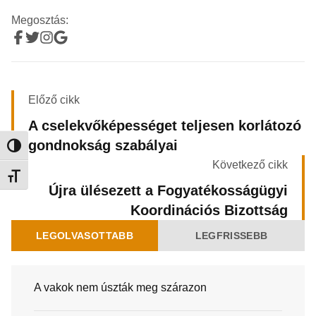
Megosztás:
Előző cikk
A cselekvőképességet teljesen korlátozó
gondnokság szabályai
Nagy kontraszt váltása
Következő cikk
Betűméret váltása
Újra ülésezett a Fogyatékosságügyi
Koordinációs Bizottság
LEGOLVASOTTABB
LEGFRISSEBB
A vakok nem úszták meg szárazon