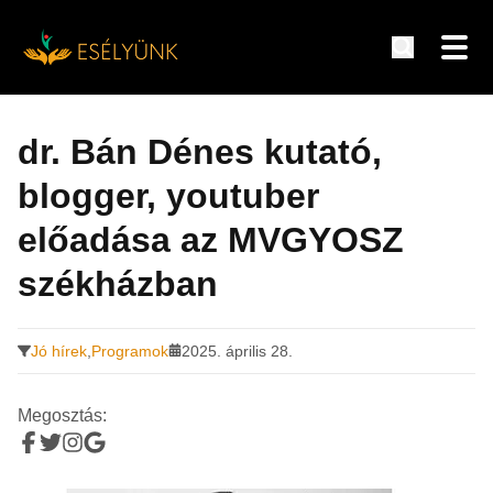
Hírek, információk a fogyatékosság témakörében
Tovább
a
dr. Bán Dénes kutató,
tartalomra
blogger, youtuber
előadása az MVGYOSZ
székházban
Jó hírek
,
Programok
2025. április 28.
Megosztás: