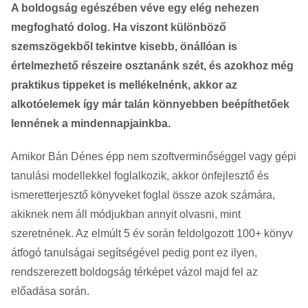
A boldogság egészében véve egy elég nehezen
megfogható dolog. Ha viszont különböző
szemszögekből tekintve kisebb, önállóan is
értelmezhető részeire osztanánk szét, és azokhoz még
praktikus tippeket is mellékelnénk, akkor az
alkotóelemek így már talán könnyebben beépíthetőek
lennének a mindennapjainkba.
Amikor Bán Dénes épp nem szoftverminőséggel vagy gépi
tanulási modellekkel foglalkozik, akkor önfejlesztő és
ismeretterjesztő könyveket foglal össze azok számára,
akiknek nem áll módjukban annyit olvasni, mint
szeretnének. Az elmúlt 5 év során feldolgozott 100+ könyv
átfogó tanulságai segítségével pedig pont ez ilyen,
rendszerezett boldogság térképet vázol majd fel az
előadása során.