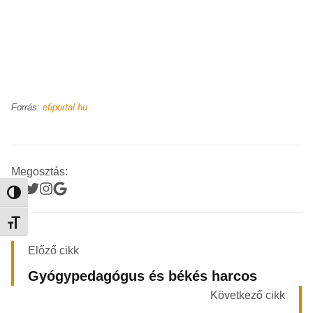
Forrás:
efiportal.hu
Megosztás:
Nagy kontraszt váltása
Betűméret váltása
Előző cikk
Gyógypedagógus és békés harcos
Következő cikk