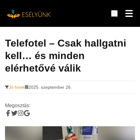
Hírek, információk a fogyatékosság témakörében
Tovább
a
Telefotel – Csak hallgatni
tartalomra
kell… és minden
elérhetővé válik
Jó hírek
2025. szeptember 26.
Megosztás: