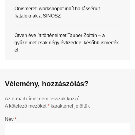
Önismereti workshopot indít hallássérült
fiataloknak a SINOSZ
Ötven éve írt történelmet Tauber Zoltán – a
győzelmet csak négy évtizeddel később ismerték
el
Vélemény, hozzászólás?
Az e-mail címet nem tesszük közzé.
A kötelező mezőket
*
karakterrel jelöltük
Név
*