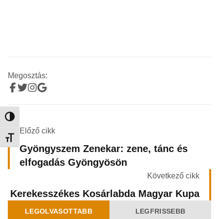
Megosztás:
Nagy kontraszt váltása
Előző cikk
Betűméret váltása
Gyöngyszem Zenekar: zene, tánc és
elfogadás Gyöngyösön
Következő cikk
Kerekesszékes Kosárlabda Magyar Kupa
LEGOLVASOTTABB
LEGFRISSEBB