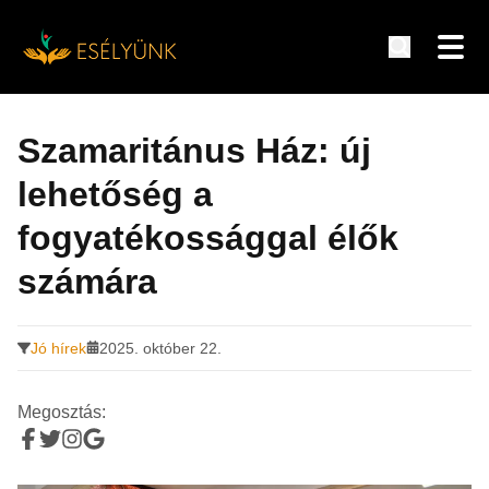
Hírek, információk a fogyatékosság témakörében
Tovább
a
Szamaritánus Ház: új
tartalomra
lehetőség a
fogyatékossággal élők
számára
Jó hírek
2025. október 22.
Megosztás: