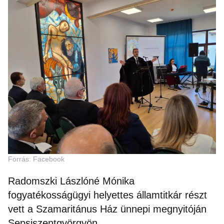
Forrás: Facebook
Radomszki Lászlóné Mónika
fogyatékosságügyi helyettes államtitkár részt
vett a Szamaritánus Ház ünnepi megnyitóján
Sepsiszentgyörgyön.