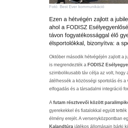
Fotó: Best Ever kommunikáció
Ezen a hétvégén zajlott a jubi
ahol a FODISZ Esélyegyenlőségi
távon fogyatékossággal élő gye
élsportolókkal, bizonyítva: a s
Október második hétvégéjén zajlott a 
is megrendezték a
FODISZ Esélyegye
szimbolikusabb táv célja az volt, hogy
átélhessék a közösségi sportolás és a 
elfogadás és a társadalmi integráció f
A
futam résztvevői között paralimpi
gyerekekkel és fiatalokkal együtt tették
élmény erejét. A versenyközpontban 
Kalandtúra
játékos állomásain bárki k