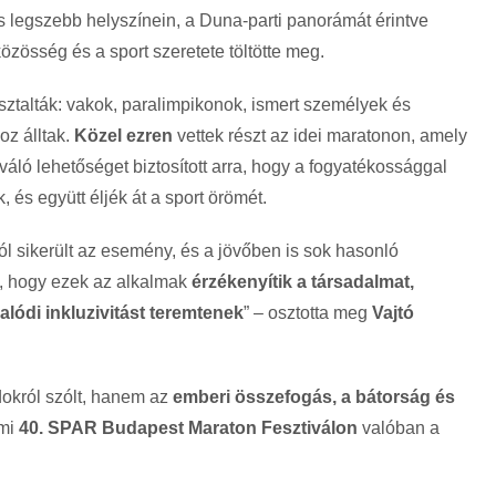
os legszebb helyszínein, a Duna-parti panorámát érintve
özösség és a sport szeretete töltötte meg.
ztalták: vakok, paralimpikonok, ismert személyek és
oz álltak.
Közel ezren
vettek részt az idei maratonon, amely
iváló lehetőséget biztosított arra, hogy a fogyatékossággal
 és együtt éljék át a sport örömét.
l sikerült az esemény, és a jövőben is sok hasonló
, hogy ezek az alkalmak
érzékenyítik a társadalmat,
alódi inkluzivitást teremtenek
” – osztotta meg
Vajtó
okról szólt, hanem az
emberi összefogás, a bátorság és
umi
40. SPAR Budapest Maraton Fesztiválon
valóban a