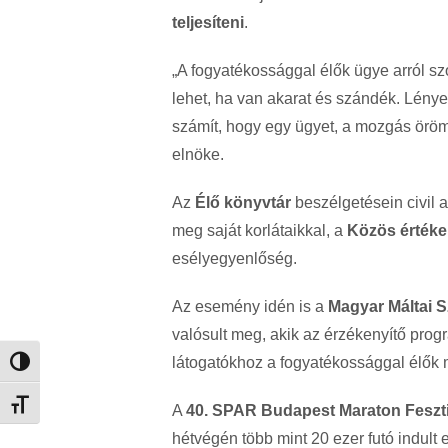
teljesíteni
.
„A fogyatékossággal élők ügye arról s
lehet, ha van akarat és szándék. Lényeg
számít, hogy egy ügyet, a mozgás öröm
elnöke.
Az
Élő könyvtár
beszélgetésein civil a
meg saját korlátaikkal, a
Közös értéke
esélyegyenlőség.
Az esemény idén is a
Magyar Máltai S
valósult meg, akik az érzékenyítő pro
látogatókhoz a fogyatékossággal élők 
Nagy kontraszt váltása
Betűméret váltása
A
40. SPAR Budapest Maraton Feszti
hétvégén több mint 20 ezer futó indult 