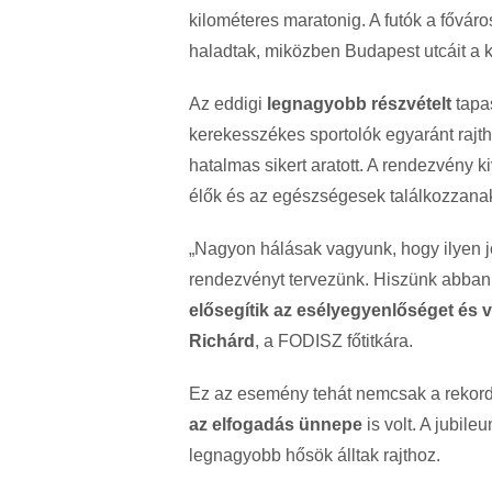
kilométeres maratonig. A futók a fővár
haladtak, miközben Budapest utcáit a k
Az eddigi
legnagyobb részvételt
tapas
kerekesszékes sportolók egyaránt rajth
hatalmas sikert aratott. A rendezvény k
élők és az egészségesek találkozzanak,
„Nagyon hálásak vagyunk, hogy ilyen jó
rendezvényt tervezünk. Hiszünk abban
elősegítik az esélyegyenlőséget és v
Richárd
, a FODISZ főtitkára.
Ez az esemény tehát nemcsak a rekord
az elfogadás ünnepe
is volt. A jubile
legnagyobb hősök álltak rajthoz.