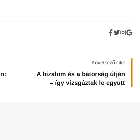
Következő cikk
n:
A bizalom és a bátorság útján
– így vizsgáztak le együtt
?