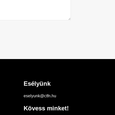
Esélyünk
eselyunk@ctfn.hu
Kövess minket!