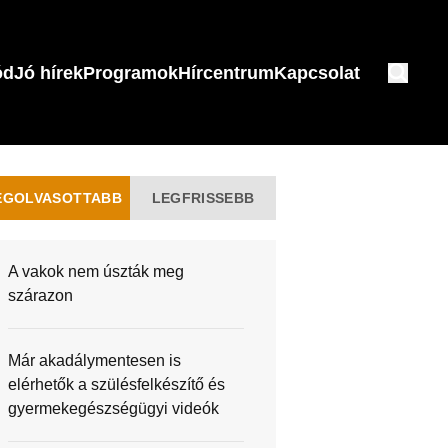
ód
Jó hírek
Programok
Hírcentrum
Kapcsolat
EGOLVASOTTABB
LEGFRISSEBB
A vakok nem úszták meg
szárazon
Már akadálymentesen is
elérhetők a szülésfelkészítő és
gyermekegészségügyi videók