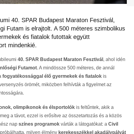
leumi 40. SPAR Budapest Maraton Fesztivál,
 Futam is elrajtolt. A 500 méteres szimbolikus
rmekek és fiatalok futottak együtt
port mindenkié.
jubileumi
40. SPAR Budapest Maraton Fesztivál
, ahol idén
nlőségi Futamot
. A mindössze 500 méteres, de annál
 a
fogyatékossággal élő gyermekek és fiatalok
is
versenyzés örömét, miközben felhívták a figyelmet az
ontosságára.
konok, olimpikonok és élsportolók
is feltűntek, akik a
 meg a távot, ezzel is erősítve az összetartozás és a közös
egész nap
színes programok
várták a látogatókat: a
Civil
ipróbálhatta, milyen élmény
kerekesszékkel akadálypályát