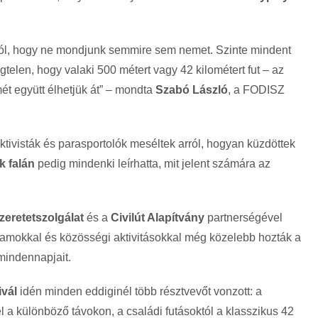
zól, hogy ne mondjunk semmire sem nemet. Szinte mindent
telen, hogy valaki 500 métert vagy 42 kilométert fut – az
ét együtt élhetjük át” – mondta
Szabó László
, a FODISZ
ktivisták és parasportolók meséltek arról, hogyan küzdöttek
k falán
pedig mindenki leírhatta, mit jelent számára az
zeretetszolgálat
és a
Civilút Alapítvány
partnerségével
gramokkal és közösségi aktivitásokkal még közelebb hozták a
mindennapjait.
vál
idén minden eddiginél több résztvevőt vonzott: a
el a különböző távokon, a családi futásoktól a klasszikus 42