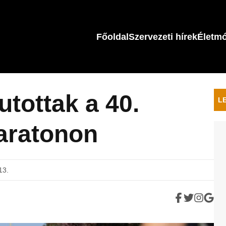
Főoldal
Szervezeti hírek
Életm
utottak a 40.
L
aratonon
13.