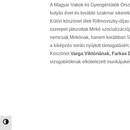
A Magyar Vakok és Gyengénlátók Orsz
kutyás évet és további szakmai sikerek
Külön köszönet illeti Rithnovszky-díja
szerepet játszottak Mirkó szocializáci
nemcsak Mirkónak, hanem korábban Sun
a kiképzés során nyújtott támogatásért.
Köszönet
Varga Viktóriának, Farkas 
vizsgabíróknak elkötelezett munkájukér
Nagy kontraszt váltása