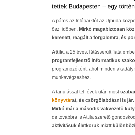
tettek Budapesten – egy történ
A páros az Infóparktól az Újbuda-közpo
őszi időben.
Mirkó magabiztosan közl
keresett, reagált a forgalomra, és po
Attila
, a 25 éves, látássérült fiatalemb
programfejlesztő informatikus szak
programozóként, ahol minden akadálym
munkavégzéshez.
A tanulással teli évek után most
szabad
könyvtár
at, és csörgőlabdázni is jár
Mirkó már a második vakvezető kuty
de továbbra is Attila szerető gondosk
aktivitásuk életkoruk miatt különböz