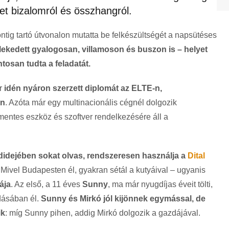
et bizalomról és összhangról.
ntig tartó útvonalon mutatta be felkészültségét a napsütéses
ekedett gyalogosan, villamoson és buszon is – helyet
ntosan tudta a feladatát.
er
idén nyáron szerzett diplomát az ELTE-n,
on
. Azóta már egy multinacionális cégnél dolgozik
entes eszköz és szoftver rendelkezésére áll a
idejében sokat olvas, rendszeresen használja a
Dital
. Mivel Budapesten él, gyakran sétál a kutyáival – ugyanis
ája
. Az első, a 11 éves
Sunny
, ma már nyugdíjas éveit tölti,
odásában él.
Sunny és Mirkó jól kijönnek egymással, de
ik
: míg Sunny pihen, addig Mirkó dolgozik a gazdájával.