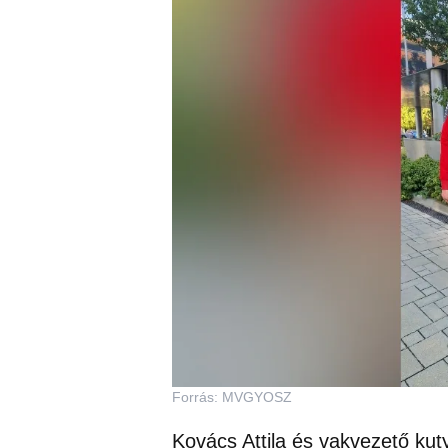
Forrás: MVGYOSZ
Kovács Attila és vakvezető kut