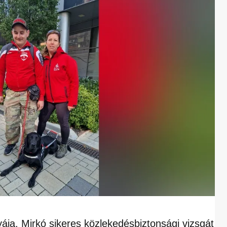
yája, Mirkó sikeres közlekedésbiztonsági vizsgát