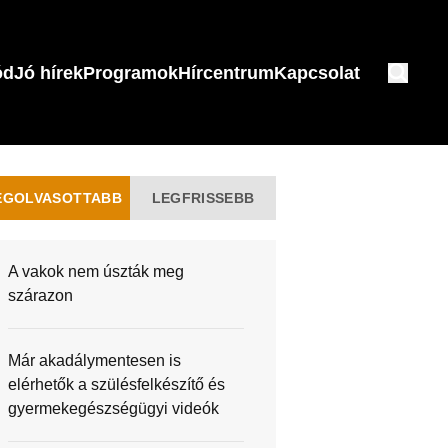
ód
Jó hírek
Programok
Hírcentrum
Kapcsolat
EGOLVASOTTABB
LEGFRISSEBB
A vakok nem úszták meg
szárazon
Már akadálymentesen is
elérhetők a szülésfelkészítő és
gyermekegészségügyi videók