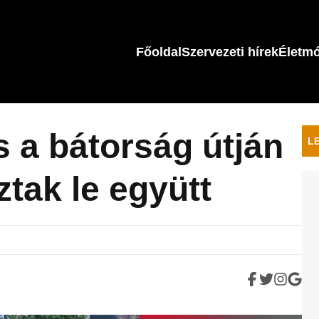
Főoldal
Szervezeti hírek
Életm
s a bátorság útján
L
ztak le együtt