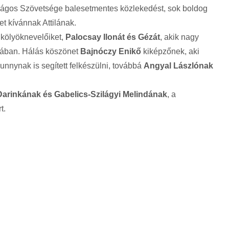
ágos Szövetsége balesetmentes közlekedést, sok boldog
et kívánnak Attilának.
s kölyöknevelőiket,
Palocsay Ilonát és Gézát
, akik nagy
ójában. Hálás köszönet
Bajnóczy Enikő
kiképzőnek, aki
nynak is segített felkészülni, továbbá
Angyal Lászlónak
Darinkának és Gabelics-Szilágyi Melindának
, a
t.