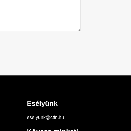
Esélyünk
eselyunk@ctfn.hu