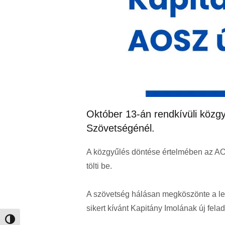
Október 13-án rendkívüli közgy
Szövetségénél.
A közgyűlés döntése értelmében az AOS
tölti be.
A szövetség hálásan megköszönte a l
sikert kívánt Kapitány Imolának új fela
Nagy kontraszt váltása