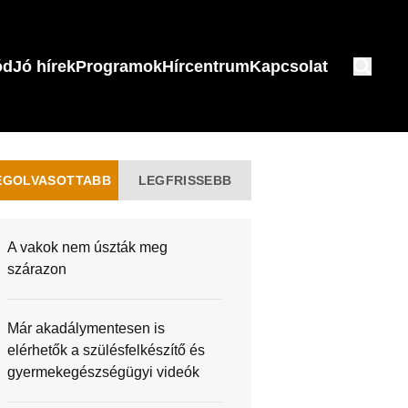
ód
Jó hírek
Programok
Hírcentrum
Kapcsolat
EGOLVASOTTABB
LEGFRISSEBB
A vakok nem úszták meg
szárazon
Már akadálymentesen is
elérhetők a szülésfelkészítő és
gyermekegészségügyi videók