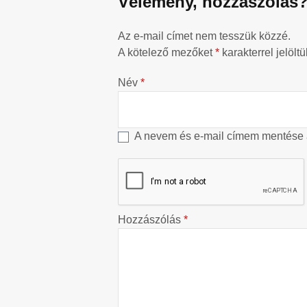
Vélemény, hozzászólás
Az e-mail címet nem tesszük közzé.
A kötelező mezőket
*
karakterrel jelöltü
Név
*
A nevem és e-mail címem mentése
Hozzászólás
*