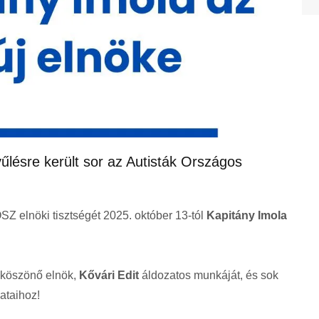
űlésre került sor az Autisták Országos
Z elnöki tisztségét 2025. október 13-tól
Kapitány Imola
eköszönő elnök,
Kővári Edit
áldozatos munkáját, és sok
dataihoz!