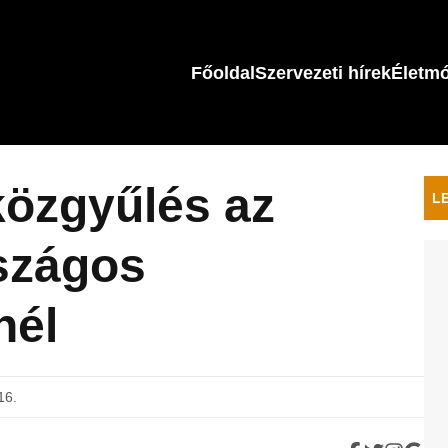
Főoldal
Szervezeti hírek
Életm
közgyűlés az
L
szágos
nél
16.