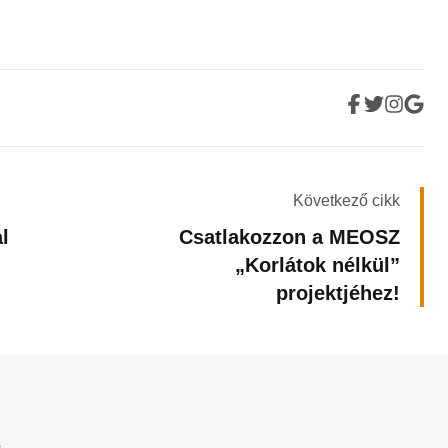
Következő cikk
l
Csatlakozzon a MEOSZ
„Korlátok nélkül”
projektjéhez!