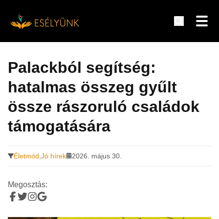
Hírek, információk a fogyatékosság témakörében
Tovább
a
Palackból segítség:
tartalomra
hatalmas összeg gyűlt
össze rászoruló családok
támogatására
Életmód
,
Jó hírek
2026. május 30.
Megosztás: