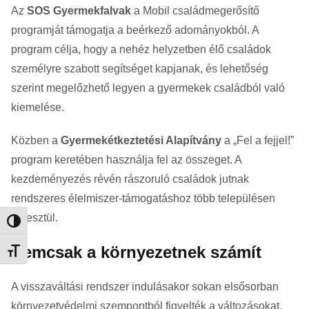
Az
SOS Gyermekfalvak
a Mobil családmegerősítő
programját támogatja a beérkező adományokból. A
program célja, hogy a nehéz helyzetben élő családok
személyre szabott segítséget kapjanak, és lehetőség
szerint megelőzhető legyen a gyermekek családból való
kiemelése.
Közben a
Gyermekétkeztetési Alapítvány
a „Fel a fejjel!”
program keretében használja fel az összeget. A
kezdeményezés révén rászoruló családok jutnak
rendszeres élelmiszer-támogatáshoz több településen
keresztül.
Nagy kontraszt váltása
Nemcsak a környezetnek számít
Betűméret váltása
A visszaváltási rendszer indulásakor sokan elsősorban
környezetvédelmi szempontból figyelték a változásokat,