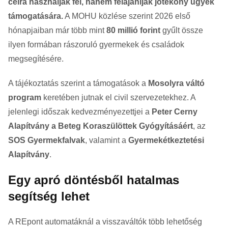
célra használják fel, hanem felajánlják jótékony ügyek
támogatására.
A MOHU közlése szerint 2026 első
hónapjaiban már több mint
80 millió forint
gyűlt össze
ilyen formában rászoruló gyermekek és családok
megsegítésére.
A tájékoztatás szerint a támogatások a
Mosolyra váltó
program
keretében jutnak el civil szervezetekhez. A
jelenlegi időszak kedvezményezettjei a
Peter Cerny
Alapítvány a Beteg Koraszülöttek Gyógyításáért
, az
SOS Gyermekfalvak
, valamint a
Gyermekétkeztetési
Alapítvány
.
Egy apró döntésből hatalmas
segítség lehet
A REpont automatáknál a visszaváltók több lehetőség