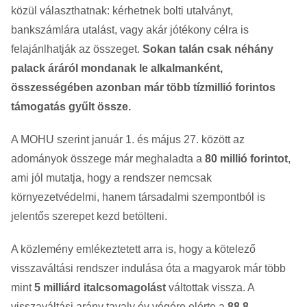
közül választhatnak: kérhetnek bolti utalványt,
bankszámlára utalást, vagy akár jótékony célra is
felajánlhatják az összeget.
Sokan talán csak néhány
palack áráról mondanak le alkalmanként,
összességében azonban már több tízmillió forintos
támogatás gyűlt össze.
A MOHU szerint január 1. és május 27. között az
adományok összege már meghaladta a
80 millió forintot
,
ami jól mutatja, hogy a rendszer nemcsak
környezetvédelmi, hanem társadalmi szempontból is
jelentős szerepet kezd betölteni.
A közlemény emlékeztetett arra is, hogy a kötelező
visszaváltási rendszer indulása óta a magyarok már több
mint
5 milliárd italcsomagolást
váltottak vissza. A
visszaváltási arány tavaly év végére elérte a
88,8