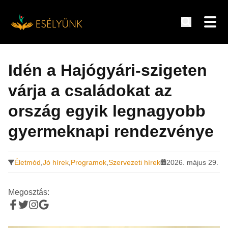
Hírek, információk a fogyatékosság témakörében
Tovább
a
Idén a Hajógyári-szigeten
tartalomra
várja a családokat az
ország egyik legnagyobb
gyermeknapi rendezvénye
Életmód
,
Jó hírek
,
Programok
,
Szervezeti hírek
2026. május 29.
Megosztás: