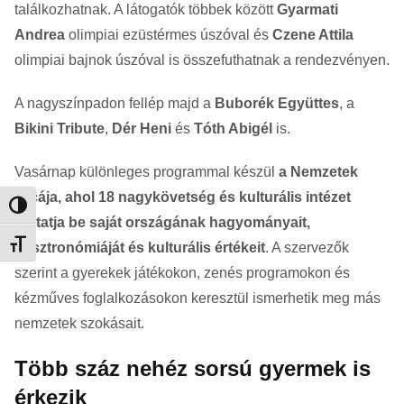
találkozhatnak. A látogatók többek között
Gyarmati
Andrea
olimpiai ezüstérmes úszóval és
Czene Attila
olimpiai bajnok úszóval is összefuthatnak a rendezvényen.
A nagyszínpadon fellép majd a
Buborék Együttes
, a
Bikini Tribute
,
Dér Heni
és
Tóth Abigél
is.
Vasárnap különleges programmal készül
a Nemzetek
Utcája, ahol 18 nagykövetség és kulturális intézet
Nagy kontraszt váltása
mutatja be saját országának hagyományait,
Betűméret váltása
gasztronómiáját és kulturális értékeit
. A szervezők
szerint a gyerekek játékokon, zenés programokon és
kézműves foglalkozásokon keresztül ismerhetik meg más
nemzetek szokásait.
Több száz nehéz sorsú gyermek is
érkezik