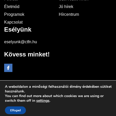
Életmód
Jó hírek
Programok
Hírcentrum
Kapcsolat
Esélyünk
eselyunk@ctfn.hu
Kövess minket!
A weboldalon a minőségi felhasználói élmény érdekében sütiket
Copyright © 2024 eselyunk.hu. Minden jog fenntartva.
használunk.
You can find out more about which cookies we are using or
Általános Szerződési Feltételek
switch them off in
settings
.
Adatkezelési Nyilatkozat
Moderálási elvek
Elfogad
Impresszum