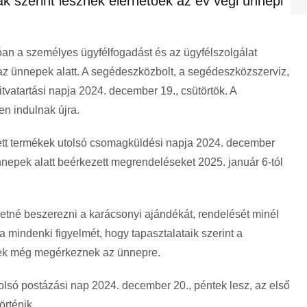
k szerint lesznek elérhetőek az év végi ünnepi
an a személyes ügyfélfogadást és az ügyfélszolgálat
i az ünnepek alatt. A segédeszközbolt, a segédeszközszerviz,
itvatartási napja 2024. december 19., csütörtök. A
en indulnak újra.
ett termékek utolsó csomagküldési napja 2024. december
ünnepek alatt beérkezett megrendeléseket 2025. január 6-tól
né beszerezni a karácsonyi ajándékát, rendelését minél
a mindenki figyelmét, hogy tapasztalataik szerint a
ek még megérkeznek az ünnepre.
olsó postázási nap 2024. december 20., péntek lesz, az első
örténik.