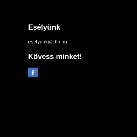
Esélyünk
eselyunk@ctfn.hu
Kövess minket!