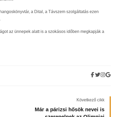
angoskönyvtár, a Dital, a Távszem szolgáltatás ezen
.
ságot az ünnepek alatt is a szokásos időben megkapják a
Következő cikk
Már a párizsi hősök nevei is
szerepelnek az Olimpiai