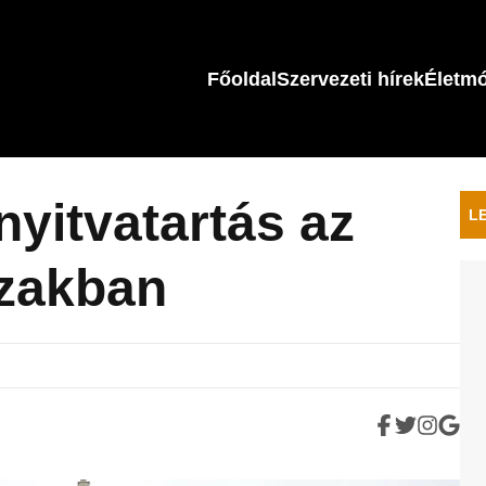
Főoldal
Szervezeti hírek
Életm
yitvatartás az
L
szakban