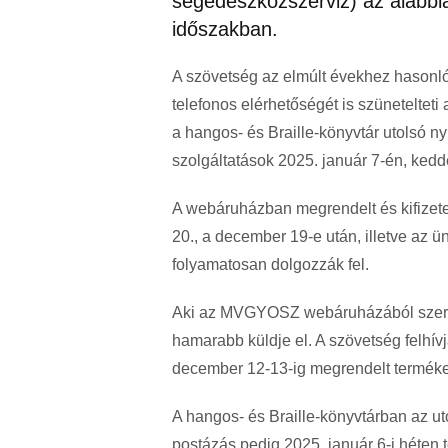
segédeszközszerviz) az alábbia
időszakban.
A szövetség az elmúlt évekhez hasonló
telefonos elérhetőségét is szüneteltet
a hangos- és Braille-könyvtár utolsó ny
szolgáltatások 2025. január 7-én, kedd
A webáruházban megrendelt és kifizet
20., a december 19-e után, illetve az 
folyamatosan dolgozzák fel.
Aki az MVGYOSZ webáruházából szeret
hamarabb küldje el. A szövetség felhívj
december 12-13-ig megrendelt termék
A hangos- és Braille-könyvtárban az ut
postázás pedig 2025. január 6-i héten t