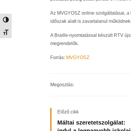
Az MVGYOSZ online szolgáltatásai, a h
Nagy kontraszt váltása
időszak alatt is zavartalanul működnek
Betűméret váltása
A Braille-nyomtatással készült RTV új
megrendelők.
Forrás:
MVGYOSZ
Megosztás:
Előző cikk
Máltai szeretetszolgálat:
indul a legnagyobb iskolai