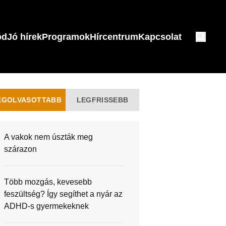
ód
Jó hírek
Programok
Hírcentrum
Kapcsolat
EGOLVASOTTABB
LEGFRISSEBB
A vakok nem úszták meg
szárazon
Több mozgás, kevesebb
feszültség? Így segíthet a nyár az
ADHD-s gyermekeknek