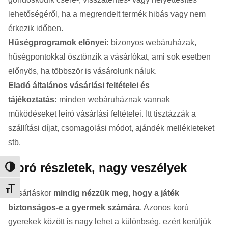
lehetőségéről, ha a megrendelt termék hibás vagy nem
érkezik időben.
Hűségprogramok előnyei:
bizonyos webáruházak,
hűségpontokkal ösztönzik a vásárlókat, ami sok esetben
előnyös, ha többször is vásárolunk náluk.
Eladó általános vásárlási feltételei és
tájékoztatás:
minden webáruháznak vannak
működéseket leíró vásárlási feltételei. Itt tisztázzák a
szállítási díjat, csomagolási módot, ajándék mellékleteket
stb.
Apró részletek, nagy veszélyek
Nagy kontraszt váltása
Betűméret váltása
Vásárláskor
mindig nézzük meg, hogy a játék
biztonságos-e a gyermek számára
. Azonos korú
gyerekek között is nagy lehet a különbség, ezért kerüljük