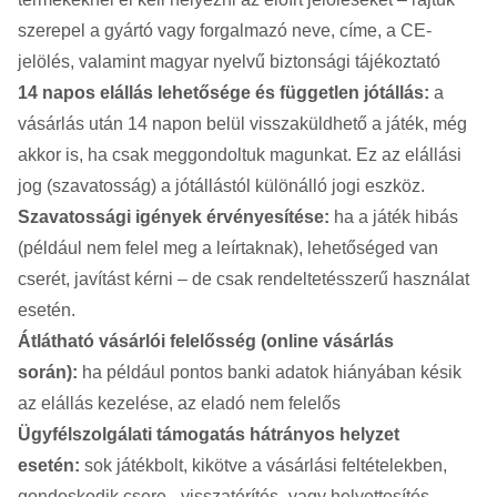
szerepel a gyártó vagy forgalmazó neve, címe, a CE-
jelölés, valamint magyar nyelvű biztonsági tájékoztató
14 napos elállás lehetősége és független jótállás:
a
vásárlás után 14 napon belül visszaküldhető a játék, még
akkor is, ha csak meggondoltuk magunkat. Ez az elállási
jog (szavatosság) a jótállástól különálló jogi eszköz.
Szavatossági igények érvényesítése:
ha a játék hibás
(például nem felel meg a leírtaknak), lehetőséged van
cserét, javítást kérni – de csak rendeltetésszerű használat
esetén.
Átlátható vásárlói felelősség (online vásárlás
során):
ha például pontos banki adatok hiányában késik
az elállás kezelése, az eladó nem felelős
Ügyfélszolgálati támogatás hátrányos helyzet
esetén:
sok játékbolt, kikötve a vásárlási feltételekben,
gondoskodik csere-, visszatérítés- vagy helyettesítés