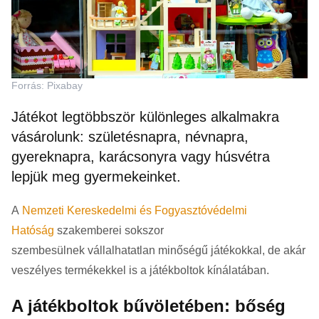
Forrás: Pixabay
Játékot legtöbbször különleges alkalmakra
vásárolunk: születésnapra, névnapra,
gyereknapra, karácsonyra vagy húsvétra
lepjük meg gyermekeinket.
A
Nemzeti Kereskedelmi és Fogyasztóvédelmi
Hatóság
szakemberei sokszor
szembesülnek vállalhatatlan minőségű játékokkal, de akár
veszélyes termékekkel is a játékboltok kínálatában.
A játékboltok bűvöletében: bőség