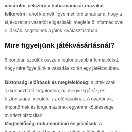
vásárolni, célszerű a baba-mama áruházakat
felkeresni
, ahol kiemelt figyelmet fordítanak arra, hogy a
tájékozatlan vásárlót eligazítsák, megfelelő információval
ellássák, segítsenek a játék kiválasztásában.
Mire figyeljünk játékvásárlásnál?
8 pontban szedtük össze a legfontosabb információkat,
hogy mire figyeljünk a vásárlás során egy játékboltban.
Biztonsági előírások és megfelelőség:
a játék csak
akkor hozható forgalomba, ha megvizsgálták, és
biztonsággal megfelel az előírásoknak. A gyártónak,
importőrnek és forgalmazónak egyaránt kötelessége
mindezt biztosítani
Megfelelőségi dokumentáció és jelölések:
A
termékeknél el kell helyezni az előírt jelöléseket – rajtuk