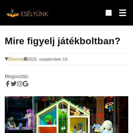
Hírek, információk a fogyatékosság témakörében
Tovább
a
Mire figyelj játékboltban?
tartalomra
Életmód
2025. szeptember 16.
Megosztás: