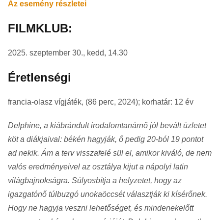
Az esemény részletei
FILMKLUB:
2025. szeptember 30., kedd, 14.30
Éretlenségi
francia-olasz vígjáték, (86 perc, 2024); korhatár: 12 év
Delphine, a kiábrándult irodalomtanárnő jól bevált üzletet
köt a diákjaival: békén hagyják, ő pedig 20-ból 19 pontot
ad nekik. Ám a terv visszafelé sül el, amikor kiváló, de nem
valós eredményeivel az osztálya kijut a nápolyi latin
világbajnokságra. Súlyosbítja a helyzetet, hogy az
igazgatónő túlbuzgó unokaöccsét választják ki kísérőnek.
Hogy ne hagyja veszni lehetőséget, és mindenekelőtt