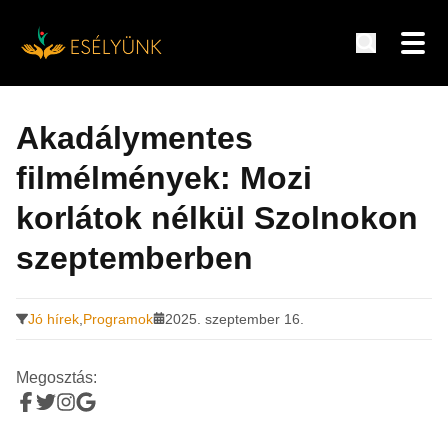
Hírek, információk a fogyatékosság témakörében
Tovább
a
Akadálymentes
tartalomra
filmélmények: Mozi
korlátok nélkül Szolnokon
szeptemberben
Jó hírek
,
Programok
2025. szeptember 16.
Megosztás: