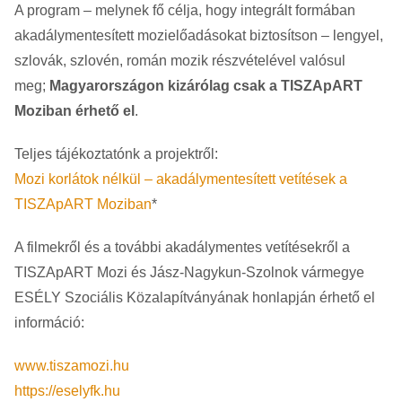
A program – melynek fő célja, hogy integrált formában
akadálymentesített mozielőadásokat biztosítson – lengyel,
szlovák, szlovén, román mozik részvételével valósul
meg;
Magyarországon kizárólag csak a TISZApART
Moziban érhető el
.
Teljes tájékoztatónk a projektről:
Mozi korlátok nélkül – akadálymentesített vetítések a
TISZApART Moziban
*
A filmekről és a további akadálymentes vetítésekről a
TISZApART Mozi és Jász-Nagykun-Szolnok vármegye
ESÉLY Szociális Közalapítványának honlapján érhető el
információ:
www.tiszamozi.hu
https://eselyfk.hu