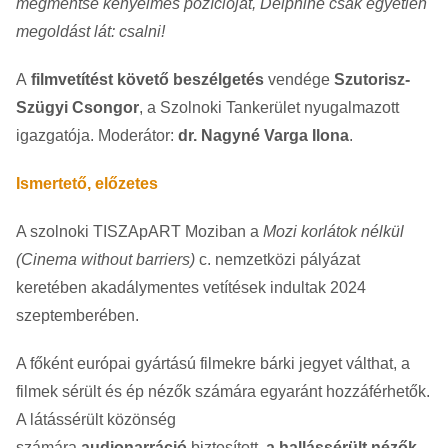
megmentse kényelmes pozícióját, Delphine csak egyetlen
megoldást lát: csalni!
A
filmvetítést követő beszélgetés
vendége
Szutorisz-
Szügyi Csongor
, a Szolnoki Tankerület nyugalmazott
igazgatója. Moderátor:
dr. Nagyné Varga Ilona
.
Ismertető, előzetes
A szolnoki TISZApART Moziban a
Mozi korlátok nélkül
(Cinema without barriers)
c. nemzetközi pályázat
keretében akadálymentes vetítések indultak 2024
szeptemberében.
A főként európai gyártású filmekre bárki jegyet válthat, a
filmek sérült és ép nézők számára egyaránt hozzáférhetők.
A látássérült közönség
számára
audionarráció
biztosított,
a hallássérült nézők