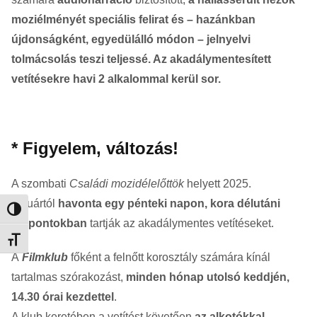
moziélményét speciális felirat és – hazánkban
újdonságként, egyedülálló módon – jelnyelvi
tolmácsolás teszi teljessé. Az akadálymentesített
vetítésekre havi 2 alkalommal kerül sor.
* Figyelem, változás!
A szombati
Családi mozidélelőttök
helyett 2025.
januártól
havonta egy pénteki napon, kora délutáni
Nagy kontraszt váltása
időpontokban
tartják az akadálymentes vetítéseket.
Betűméret váltása
A
Filmklub
főként a felnőtt korosztály számára kínál
tartalmas szórakozást,
minden hónap utolsó keddjén,
14.30 órai kezdettel
.
A klub keretében a vetítést követően
az alkotókkal