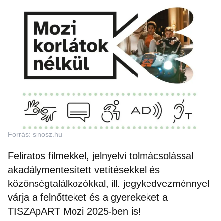
Forrás: sinosz.hu
Feliratos filmekkel, jelnyelvi tolmácsolással
akadálymentesített vetítésekkel és
közönségtalálkozókkal, ill. jegykedvezménnyel
várja a felnőtteket és a gyerekeket a
TISZApART Mozi 2025-ben is!