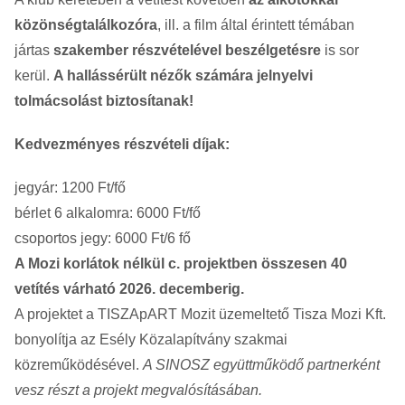
közönségtalálkozóra
, ill. a film által érintett témában
jártas
szakember részvételével beszélgetésre
is sor
kerül.
A hallássérült nézők számára jelnyelvi
tolmácsolást biztosítanak!
Kedvezményes részvételi díjak:
jegyár: 1200 Ft/fő
bérlet 6 alkalomra: 6000 Ft/fő
csoportos jegy: 6000 Ft/6 fő
A Mozi korlátok nélkül c. projektben összesen 40
vetítés várható 2026. decemberig.
A projektet a TISZApART Mozit üzemeltető Tisza Mozi Kft.
bonyolítja az Esély Közalapítvány szakmai
közreműködésével.
A SINOSZ együttműködő partnerként
vesz részt a projekt megvalósításában.