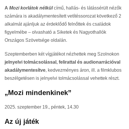
A
Mozi korlátok nélkül
című, hallás- és látássérült nézők
számára is akadálymentesített vetítéssorozat következő 2
alkalmát ajánljuk az érdeklődő felnőttek és családok
figyelmébe – olvasható a Siketek és Nagyothallók
Országos Szövetsége oldalán.
Szeptemberben két vígjátékot nézhettek meg Szolnokon
jelnyelvi tolmácsolással, felirattal és audionarrációval
akadálymentesítve
, kedvezményes áron, ill. a filmklubos
beszélgetésen is jelnyelvi tolmácsolással vehettek részt.
„Mozi mindenkinek”
2025. szeptember 19., péntek, 14.30
Az új játék