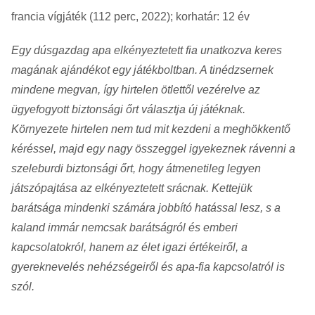
francia vígjáték (112 perc, 2022); korhatár: 12 év
Egy dúsgazdag apa elkényeztetett fia unatkozva keres
magának ajándékot egy játékboltban. A tinédzsernek
mindene megvan, így hirtelen ötlettől vezérelve az
ügyefogyott biztonsági őrt választja új játéknak.
Környezete hirtelen nem tud mit kezdeni a meghökkentő
kéréssel, majd egy nagy összeggel igyekeznek rávenni a
szeleburdi biztonsági őrt, hogy átmenetileg legyen
játszópajtása az elkényeztetett srácnak. Kettejük
barátsága mindenki számára jobbító hatással lesz, s a
kaland immár nemcsak barátságról és emberi
kapcsolatokról, hanem az élet igazi értékeiről, a
gyereknevelés nehézségeiről és apa-fia kapcsolatról is
szól.