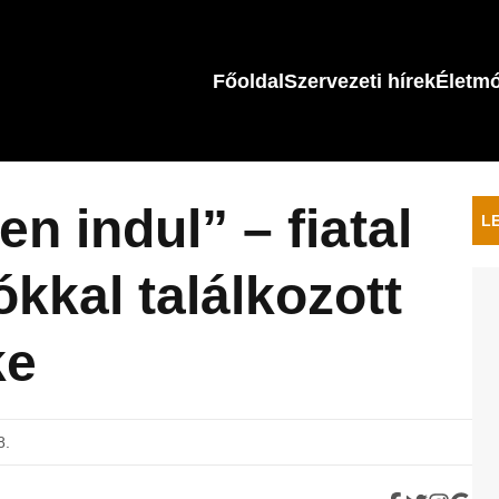
Főoldal
Szervezeti hírek
Életm
n indul” – fiatal
L
kkal találkozott
ke
8.