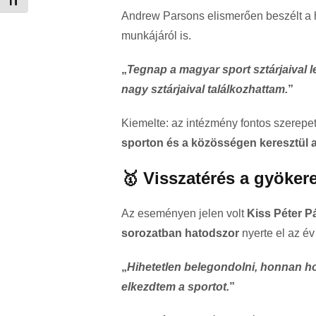
Betűméret váltása
Andrew Parsons elismerően beszélt a h
munkájáról is.
„
Tegnap a magyar sport sztárjaival 
nagy sztárjaival találkozhattam.
”
Kiemelte: az intézmény fontos szerepe
sporton és a közösségen keresztül 
🥇 Visszatérés a gyöker
Az eseményen jelen volt
Kiss Péter P
sorozatban hatodszor
nyerte el az év
„
Hihetetlen belegondolni, honnan hova
elkezdtem a sportot.
”