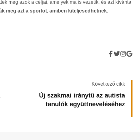
lettek meg azok a céljai, amelyek ma is vezetik, és azt kívánta
lják meg azt a sportot, amiben kiteljesedhetnek
.
Következő cikk
a
Új szakmai iránytű az autista
tanulók együttneveléséhez