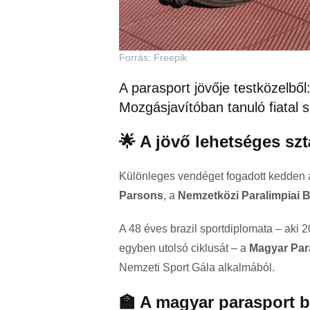
Forrás: Freepik
A parasport jövője testközelből
Mozgásjavítóban tanuló fiatal s
🌟 A jövő lehetséges szt
Különleges vendéget fogadott kedden 
Parsons
, a
Nemzetközi Paralimpiai B
A 48 éves brazil sportdiplomata – aki 
egyben utolsó ciklusát – a
Magyar Para
Nemzeti Sport Gála alkalmából.
🏫 A magyar parasport 