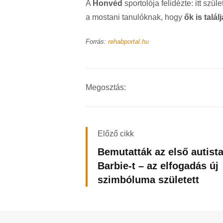
A
Honvéd
sportolója felidézte: itt szü
a mostani tanulóknak, hogy
ők is talá
Forrás:
rehabportal.hu
Megosztás:
Előző cikk
Bemutatták az első autist
Barbie-t – az elfogadás új
szimbóluma született