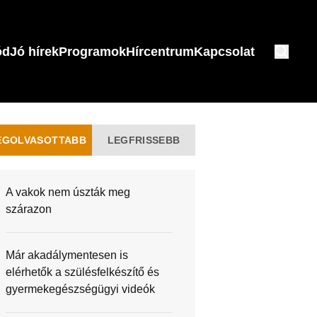
ód
Jó hírek
Programok
Hírcentrum
Kapcsolat
EGOLVASOTTABB
LEGFRISSEBB
A vakok nem úszták meg
szárazon
Már akadálymentesen is
elérhetők a szülésfelkészítő és
gyermekegészségügyi videók