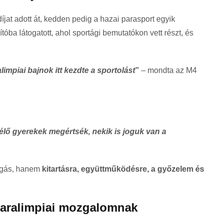
at adott át, kedden pedig a hazai parasport egyik
óba látogatott, ahol sportági bemutatókon vett részt, és
impiai bajnok itt kezdte a sportolást
”
– mondta az M4
 élő gyerekek megértsék, nekik is joguk van a
ozgás, hanem
kitartásra, együttműködésre, a győzelem és
paralimpiai mozgalomnak