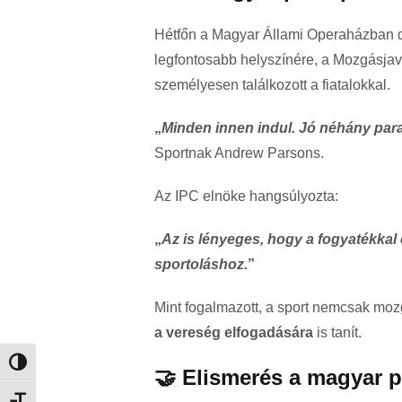
Hétfőn a Magyar Állami Operaházban díj
legfontosabb helyszínére, a Mozgásjavít
személyesen találkozott a fiatalokkal.
„
Minden innen indul. Jó néhány paral
Sportnak Andrew Parsons.
Az IPC elnöke hangsúlyozta:
„
Az is lényeges, hogy a fogyatékkal
sportoláshoz.
”
Mint fogalmazott, a sport nemcsak m
a vereség elfogadására
is tanít.
Nagy kontraszt váltása
🤝 Elismerés a magyar 