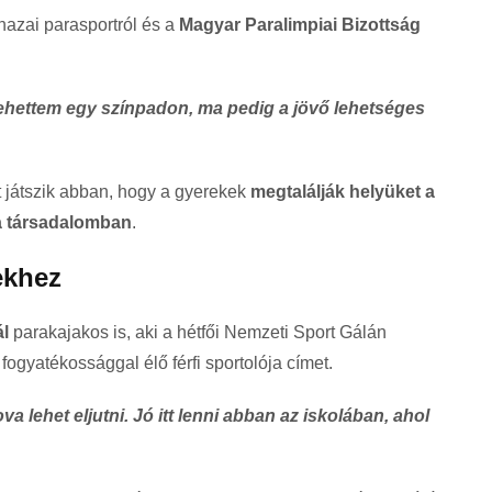
azai parasportról és a
Magyar Paralimpiai Bizottság
lehettem egy színpadon, ma pedig a jövő lehetséges
t játszik abban, hogy a gyerekek
megtalálják helyüket a
a társadalomban
.
ekhez
ál
parakajakos is, aki a hétfői Nemzeti Sport Gálán
 fogyatékossággal élő férfi sportolója címet.
 lehet eljutni. Jó itt lenni abban az iskolában, ahol