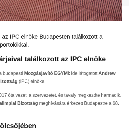
: az IPC elnöke Budapesten találkozott a
portolókkal.
árjaival találkozott az IPC elnöke
a budapesti
Mozgásjavító EGYMI
: ide látogatott
Andrew
izottság
(IPC) elnöke.
2017 óta vezeti a szervezetet, és tavaly megkezdte harmadik,
limpiai Bizottság
meghívására érkezett Budapestre a 68.
bölcsőjében