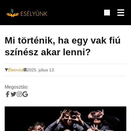
Hírek, információk a fogyatékosság témakörében
Tovább
a
Mi történik, ha egy vak fiú
tartalomra
színész akar lenni?
Életmód
2025. július 13.
Megosztás: