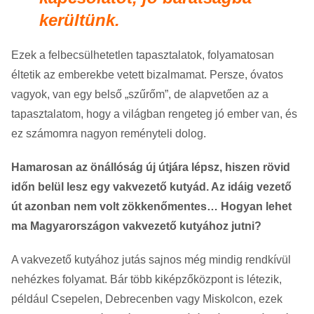
kerültünk.
Ezek a felbecsülhetetlen tapasztalatok, folyamatosan
éltetik az emberekbe vetett bizalmamat. Persze, óvatos
vagyok, van egy belső „szűrőm”, de alapvetően az a
tapasztalatom, hogy a világban rengeteg jó ember van, és
ez számomra nagyon reményteli dolog.
Hamarosan az önállóság új útjára lépsz, hiszen rövid
időn belül lesz egy vakvezető kutyád. Az idáig vezető
út azonban nem volt zökkenőmentes… Hogyan lehet
ma Magyarországon vakvezető kutyához jutni?
A vakvezető kutyához jutás sajnos még mindig rendkívül
nehézkes folyamat. Bár több kiképzőközpont is létezik,
például Csepelen, Debrecenben vagy Miskolcon, ezek