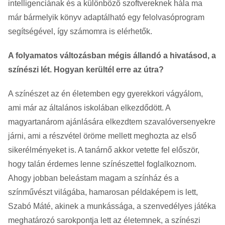
intelligenciának és a különböző szoftvereknek hála ma
már bármelyik könyv adaptálható egy felolvasóprogram
segítségével, így számomra is elérhetők.
A folyamatos változásban mégis állandó a hivatásod, a
színészi lét. Hogyan kerültél erre az útra?
A színészet az én életemben egy gyerekkori vágyálom,
ami már az általános iskolában elkezdődött. A
magyartanárom ajánlására elkezdtem szavalóversenyekre
járni, ami a részvétel öröme mellett meghozta az első
sikerélményeket is. A tanárnő akkor vetette fel először,
hogy talán érdemes lenne színészettel foglalkoznom.
Ahogy jobban beleástam magam a színház és a
színművészt világába, hamarosan példaképem is lett,
Szabó Máté, akinek a munkássága, a szenvedélyes játéka
meghatározó sarokpontja lett az életemnek, a színészi