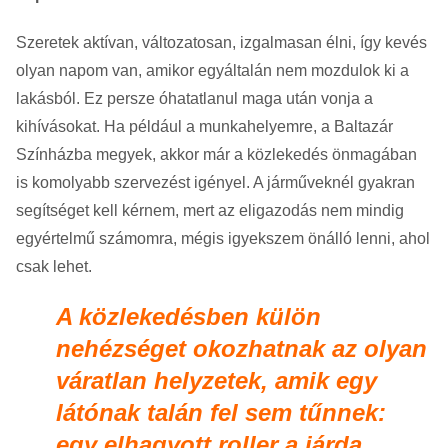
Szeretek aktívan, változatosan, izgalmasan élni, így kevés
olyan napom van, amikor egyáltalán nem mozdulok ki a
lakásból. Ez persze óhatatlanul maga után vonja a
kihívásokat. Ha például a munkahelyemre, a Baltazár
Színházba megyek, akkor már a közlekedés önmagában
is komolyabb szervezést igényel. A járműveknél gyakran
segítséget kell kérnem, mert az eligazodás nem mindig
egyértelmű számomra, mégis igyekszem önálló lenni, ahol
csak lehet.
A közlekedésben külön
nehézséget okozhatnak az olyan
váratlan helyzetek, amik egy
látónak talán fel sem tűnnek:
egy elhagyott roller a járda