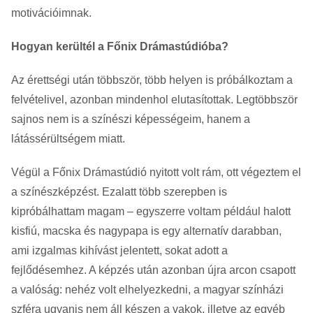
motivációimnak.
Hogyan kerültél a Főnix Drámastúdióba?
Az érettségi után többször, több helyen is próbálkoztam a
felvételivel, azonban mindenhol elutasítottak. Legtöbbször
sajnos nem is a színészi képességeim, hanem a
látássérültségem miatt.
Végül a Főnix Drámastúdió nyitott volt rám, ott végeztem el
a színészképzést. Ezalatt több szerepben is
kipróbálhattam magam – egyszerre voltam például halott
kisfiú, macska és nagypapa is egy alternatív darabban,
ami izgalmas kihívást jelentett, sokat adott a
fejlődésemhez. A képzés után azonban újra arcon csapott
a valóság: nehéz volt elhelyezkedni, a magyar színházi
szféra ugyanis nem áll készen a vakok, illetve az egyéb