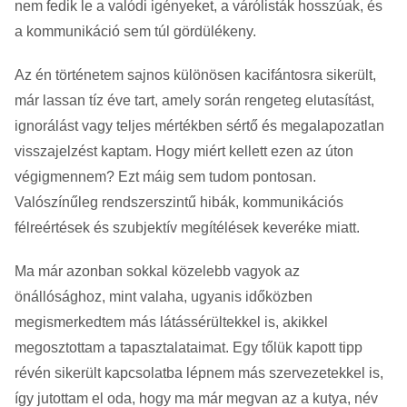
nem fedik le a valódi igényeket, a várólisták hosszúak, és
a kommunikáció sem túl gördülékeny.
Az én történetem sajnos különösen kacifántosra sikerült,
már lassan tíz éve tart, amely során rengeteg elutasítást,
ignorálást vagy teljes mértékben sértő és megalapozatlan
visszajelzést kaptam. Hogy miért kellett ezen az úton
végigmennem? Ezt máig sem tudom pontosan.
Valószínűleg rendszerszintű hibák, kommunikációs
félreértések és szubjektív megítélések keveréke miatt.
Ma már azonban sokkal közelebb vagyok az
önállósághoz, mint valaha, ugyanis időközben
megismerkedtem más látássérültekkel is, akikkel
megosztottam a tapasztalataimat. Egy tőlük kapott tipp
révén sikerült kapcsolatba lépnem más szervezetekkel is,
így jutottam el oda, hogy ma már megvan az a kutya, név