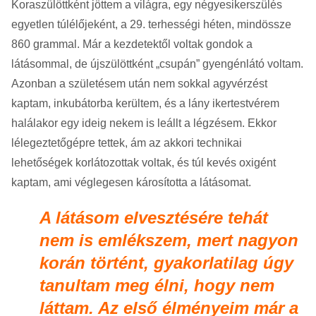
Koraszülöttként jöttem a világra, egy négyesikerszülés
egyetlen túlélőjeként, a 29. terhességi héten, mindössze
860 grammal. Már a kezdetektől voltak gondok a
látásommal, de újszülöttként „csupán” gyengénlátó voltam.
Azonban a születésem után nem sokkal agyvérzést
kaptam, inkubátorba kerültem, és a lány ikertestvérem
halálakor egy ideig nekem is leállt a légzésem. Ekkor
lélegeztetőgépre tettek, ám az akkori technikai
lehetőségek korlátozottak voltak, és túl kevés oxigént
kaptam, ami véglegesen károsította a látásomat.
A látásom elvesztésére tehát
nem is emlékszem, mert nagyon
korán történt, gyakorlatilag úgy
tanultam meg élni, hogy nem
láttam. Az első élményeim már a