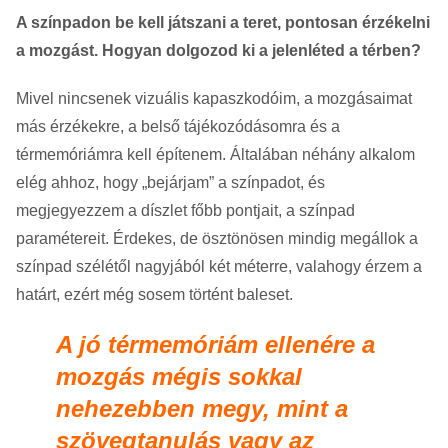
A színpadon be kell játszani a teret, pontosan érzékelni
a mozgást. Hogyan dolgozod ki a jelenléted a térben?
Mivel nincsenek vizuális kapaszkodóim, a mozgásaimat
más érzékekre, a belső tájékozódásomra és a
térmemóriámra kell építenem. Általában néhány alkalom
elég ahhoz, hogy „bejárjam” a színpadot, és
megjegyezzem a díszlet főbb pontjait, a színpad
paramétereit. Érdekes, de ösztönösen mindig megállok a
színpad szélétől nagyjából két méterre, valahogy érzem a
határt, ezért még sosem történt baleset.
A jó térmemóriám ellenére a
mozgás mégis sokkal
nehezebben megy, mint a
szövegtanulás vagy az