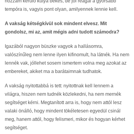
hozzám kerülő kutya békés, de jól reagál a gyorsabb
tempóra is, vagyis pont olyan, amilyennek lennie kell.
A vakság kétségkívül sok mindent elvesz. Mit
gondolsz, mi az, amit mégis adni tudott számodra?
Igazából nagyon büszke vagyok a hallásomra,
valószínűleg nem lenne ilyen kifinomult, ha látnék. Ha nem
lennék vak, jóllehet sosem ismertem volna meg azokat az
embereket, akiket ma a barátaimnak tudhatok.
A vakság nyitottabbá is tett: nyitottnak kell lennem a
világra, hiszen nem tudnék közlekedni, ha nem mernék
segítséget kérni. Megtanított arra is, hogy nem attól lesz
valaki önálló, hogy mindent tökéletesen egyedül csinál
meg, hanem attól, hogy felismeri, mikor és hogyan kérhet
segítséget.