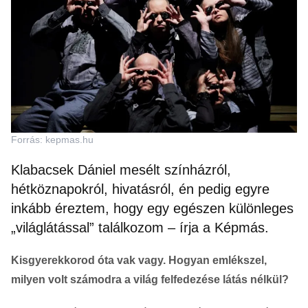
Forrás: kepmas.hu
Klabacsek Dániel mesélt színházról,
hétköznapokról, hivatásról, én pedig egyre
inkább éreztem, hogy egy egészen különleges
„világlátással” találkozom – írja a Képmás.
Kisgyerekkorod óta vak vagy. Hogyan emlékszel,
milyen volt számodra a világ felfedezése látás nélkül?