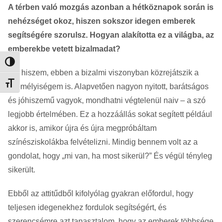
A térben való mozgás azonban a hétköznapok során is
nehézséget okoz, hiszen sokszor idegen emberek
segítségére szorulsz. Hogyan alakította ez a világba, az
emberekbe vetett bizalmadat?
Nagy kontraszt váltása
Azt hiszem, ebben a bizalmi viszonyban közrejátszik a
Betűméret váltása
személyiségem is. Alapvetően nagyon nyitott, barátságos
és jóhiszemű vagyok, mondhatni végtelenül naiv – a szó
legjobb értelmében. Ez a hozzáállás sokat segített például
akkor is, amikor újra és újra megpróbáltam
színésziskolákba felvételizni. Mindig bennem volt az a
gondolat, hogy „mi van, ha most sikerül?” És végül tényleg
sikerült.
Ebből az attitűdből kifolyólag gyakran előfordul, hogy
teljesen idegenekhez fordulok segítségért, és
szerencsémre azt tapasztalom, hogy az emberek többsége