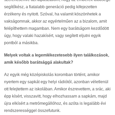
segítőkész, a fiatalabb generáció pedig kifejezetten
érzékeny és nyitott. Szóval, ha valamit köszönhetek a
vakságomnak, akkor az egyértelműen az a bizalom, amit
felépíthettem magamban. Nem egy barátságom kezdődött
úgy, hogy valaki hazakísért, vagy segített eljutni egyik
pontból a másikba.
Melyek voltak a legemlékezetesebb ilyen találkozások,
amik később barátsággá alakultak?
Az egyik még középiskolás koromban történt, amikor
nyertem egy sapkát egy helyi rádiótól, azonban véletlenül
ott felejtettem az iskolában. Amikor észrevettem, a srác, aki
épp kísért, visszavitt, hogy elhozhassam a sapkám, majd
újra elkísért a metrómegállóhoz, és azóta is legalább évi
rendszerességgel összefutunk.