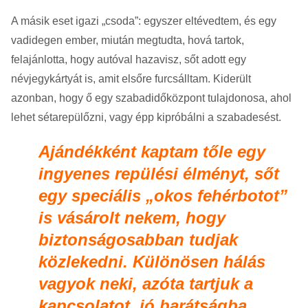
A másik eset igazi „csoda”: egyszer eltévedtem, és egy
vadidegen ember, miután megtudta, hová tartok,
felajánlotta, hogy autóval hazavisz, sőt adott egy
névjegykártyát is, amit elsőre furcsálltam. Kiderült
azonban, hogy ő egy szabadidőközpont tulajdonosa, ahol
lehet sétarepülőzni, vagy épp kipróbálni a szabadesést.
Ajándékként kaptam tőle egy
ingyenes repülési élményt, sőt
egy speciális „okos fehérbotot”
is vásárolt nekem, hogy
biztonságosabban tudjak
közlekedni. Különösen hálás
vagyok neki, azóta tartjuk a
kapcsolatot, jó barátságba