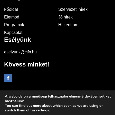
Főoldal
Szervezeti hírek
Életmód
Jó hírek
Programok
Hírcentrum
Kapcsolat
Esélyünk
eselyunk@ctfn.hu
Kövess minket!
A weboldalon a minőségi felhasználói élmény érdekében sütiket
Copyright © 2024 eselyunk.hu. Minden jog fenntartva.
használunk.
You can find out more about which cookies we are using or
Általános Szerződési Feltételek
switch them off in
settings
.
Adatkezelési Nyilatkozat