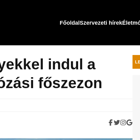
Főoldal
Szervezeti hírek
Életm
ekkel indul a
L
józási főszezon