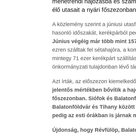
menetrendi hajózásba és szám
élő utasait a nyári főszezonban
A közlemény szerint a júniusi utas
hasonló időszakát, kerékpárból pedi
Június végéig már több mint 157
ezren szálltak fel sétahajóra, a k
mintegy 71 ezer kerékpárt szállítás
önkormányzati tulajdonban lévő tá
Azt írták, az előszezon kiemelkedő
jelentős mértékben bővítik a ha
főszezonban. Siófok és Balatonfü
Balatonföldvár és Tihany között
pedig az esti órákban is járnak 
Újdonság, hogy Révfülöp, Balaton