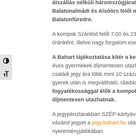
átszállás nélküli háromszögjárat
Balatonalmádi és Alsóörs felől má
Balatonfüredre.
A kompok Szántód felől 7:00 és 23:
óránként, illetve nagy forgalom e
A Bahart tájékoztatása kitér a 
Nagy kontraszt váltása
éves gyermekek díjmentesen utazh
családi jegy ára több mint 10 szá
Betűméret váltása
gyerek után is megváltható, ráadá
fogyatékossággal élők a kompok 
díjmentesen utazhatnak.
A jegypénztárakban SZÉP-kártyával 
vásárol jegyet a
jegy.bahart.hu
olda
nyereményjátékában.