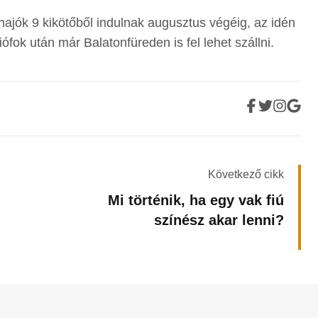
hajók 9 kikötőből indulnak augusztus végéig, az idén
iófok után már Balatonfüreden is fel lehet szállni.
Következő cikk
Mi történik, ha egy vak fiú
színész akar lenni?