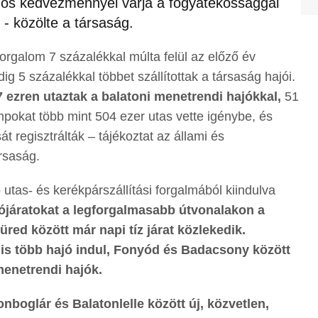
os kedvezménnyel várja a fogyatékossággal
 - közölte a társaság.
forgalom 7 százalékkal múlta felül az előző év
g 5 százalékkal többet szállítottak a társaság hajói.
 ezren utaztak a balatoni menetrendi hajókkal,
51
ompokat több mint 504 ezer utas vette igénybe, és
át regisztrálták – tájékoztat az állami és
rsaság.
 utas- és kerékpárszállítási forgalmából kiindulva
jójáratokat a legforgalmasabb útvonalakon a
red között már napi tíz járat közlekedik.
 is több hajó indul, Fonyód és Badacsony között
menetrendi hajók.
boglár és Balatonlelle között új, közvetlen,