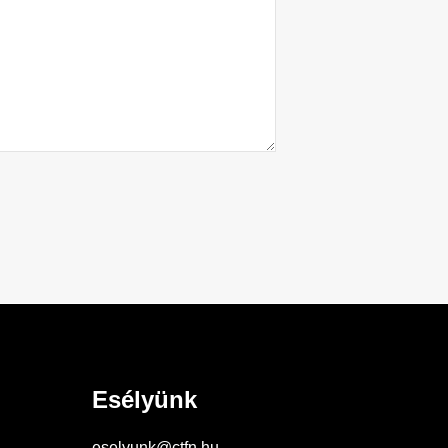
Esélyünk
eselyunk@ctfn.hu