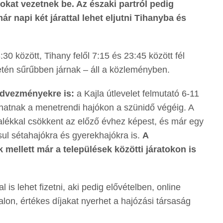
okat vezetnek be. Az északi partról pedig
r napi két járattal lehet eljutni Tihanyba és
30 között, Tihany felől 7:15 és 23:45 között fél
setén sűrűbben járnak – áll a közleményben.
kedvezményekre is:
a Kajla útlevelet felmutató 6-11
atnak a menetrendi hajókon a szünidő végéig. A
zalékkal csökkent az előző évhez képest, és már egy
sul sétahajókra és gyerekhajókra is.
A
mellett már a települések közötti járatokon is
is lehet fizetni, aki pedig elővételben, online
lon, értékes díjakat nyerhet a hajózási társaság