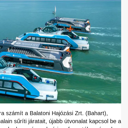
 számít a Balatoni Hajózási Zrt. (Bahart),
ain sűríti járatait, újabb útvonalat kapcsol be a