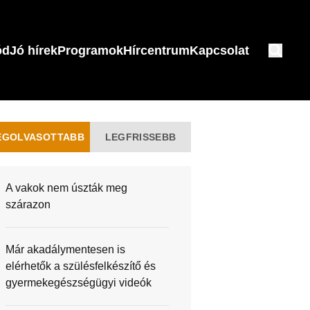
ód
Jó hírek
Programok
Hírcentrum
Kapcsolat
EGOLVASOTTABB
LEGFRISSEBB
A vakok nem úszták meg
szárazon
Már akadálymentesen is
elérhetők a szülésfelkészítő és
gyermekegészségügyi videók