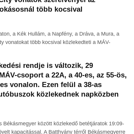
okásosnál több kocsival
laton, a Kék Hullám, a Napfény, a Dráva, a Mura, a
ty vonatokat több kocsival közlekedteti a MÁV-
kedési rendje is változik, 29
a MÁV-csoport a 22A, a 40-es, az 55-ös,
-es vonalon. Ezen felül a 38-as
autóbuszok közlekednek napközben
és Békásmegyer között közlekedő betétjáratok 19:09-
övelt kapacitással. A Batthyány térről Békásmegyerre