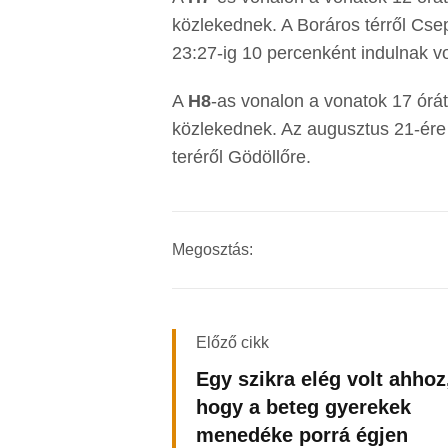
közlekednek. A Boráros térről Csep
23:27-ig 10 percenként indulnak v
A
H8
-as vonalon a vonatok 17 órá
közlekednek. Az augusztus 21-ére v
teréről Gödöllőre.
Megosztás:
Előző cikk
Egy szikra elég volt ahhoz
hogy a beteg gyerekek
menedéke porrá égjen