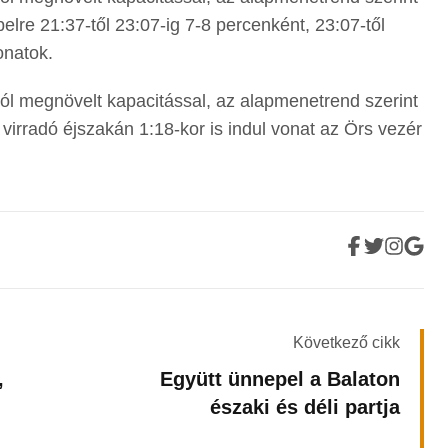
elre 21:37-től 23:07-ig 7-8 percenként, 23:07-től
onatok.
tól megnövelt kapacitással, az alapmenetrend szerint
irradó éjszakán 1:18-kor is indul vonat az Örs vezér
Következő cikk
,
Együtt ünnepel a Balaton
északi és déli partja