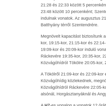
21:28 és 22:33 között 5 percenkén
23:48 között 10 percenként; Szent
indulnak vonatok. Az augusztus 21-
Batthyány térről Szentendrére.
Megnövelt kapacitást biztosítunk 
kor, 19:15-kor, 21:15-kor és 22:14
19:09-kor és 20:09-kor induló von
Ráckevére 19:35-kor, 20:35-kor, 2
Közvágóhídról Tökölre 20:05-kor, 2
A Tökölről 21:09-kor és 22:09-kor 
Közvágóhídig közlekednek, megnöv
Közvágóhídról Ráckevére 22:05-kor
alsónál, Horgásztanyáknál és Angy
A
H7
-es vonalon a vonatok 12 órá