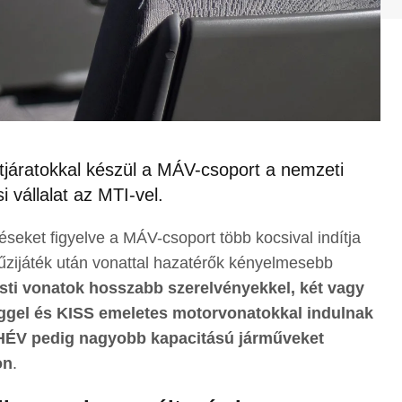
etjáratokkal készül a MÁV-csoport a nemzeti
 vállalat az MTI-vel.
téseket figyelve a MÁV-csoport több kocsival indítja
 tűzijáték után vonattal hazatérők kényelmesebb
esti vonatok hosszabb szerelvényekkel, két vagy
gel és KISS emeletes motorvonatokkal indulnak
 HÉV pedig nagyobb kapacitású járműveket
on
.