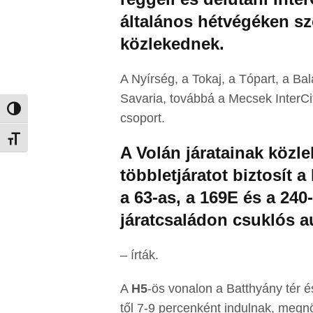
általános hétvégéken sz
közlekednek.
A Nyírség, a Tokaj, a Tópart, a Ba
Savaria, továbbá a Mecsek InterCi
Nagy kontraszt váltása
csoport.
Betűméret váltása
A Volán járatainak közle
többletjáratot biztosít 
a 63-as, a 169E és a 240
járatcsaládon csuklós 
– írták.
A
H5
-ös vonalon a Batthyány tér 
től 7-9 percenként indulnak, megn