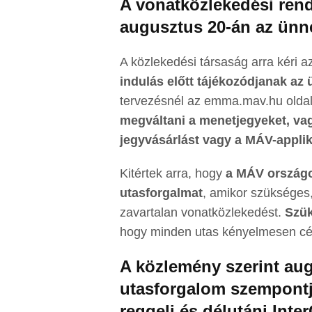
A vonatközlekedési rend
augusztus 20-án az ünn
A közlekedési társaság arra kéri 
indulás előtt tájékozódjanak az
tervezésnél az emma.mav.hu oldal
megváltani a menetjegyeket, vag
jegyvásárlást vagy a MÁV-applik
Kitértek arra, hogy
a MÁV országo
utasforgalmat
, amikor szükséges, 
zavartalan vonatközlekedést.
Szük
hogy minden utas kényelmesen cél
A közlemény szerint aug
utasforgalom szempontjá
reggeli és délutáni Inte