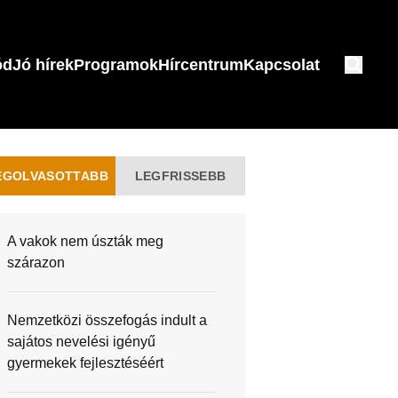
ód
Jó hírek
Programok
Hírcentrum
Kapcsolat
EGOLVASOTTABB
LEGFRISSEBB
A vakok nem úszták meg
szárazon
Nemzetközi összefogás indult a
sajátos nevelési igényű
gyermekek fejlesztéséért