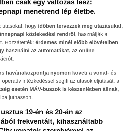
ben csak egy változás lesz:
epnapi menetrend lép életbe.
az utasokat, hogy
időben tervezzék meg utazásukat,
 ünnepnapi közlekedési rendről
, használják a
t. Hozzátették:
érdemes minél előbb elővételben
y használni az automatákat, az online
ációt
.
s haváriaközpontja nyomon követi a vonat- és
operatív intézkedéssel segíti az utasok eljutását, a
ség esetén MÁV-buszok is készenlétben állnak
,
ba juthasson.
usztus 19-én és 20-án az
ból frekventált, kihasználtabb
rCity vonatok szerelvényei az