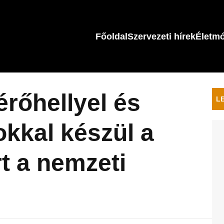
Főoldal
Szervezeti hírek
Életm
érőhellyel és
L
okkal készül a
t a nemzeti