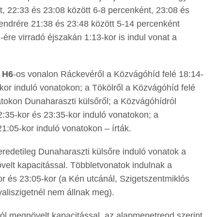
t, 22:33 és 23:08 között 6-8 percenként, 23:08 és
endrére 21:38 és 23:48 között 5-14 percenként
ére virradó éjszakán 1:13-kor is indul vonat a
a
H6
-os vonalon Ráckevéről a Közvágóhíd felé 18:14-
-kor induló vonatokon; a Tökölről a Közvágóhíd felé
atokon Dunaharaszti külsőről; a Közvágóhídról
2:35-kor és 23:35-kor induló vonatokon; a
1:05-kor induló vonatokon – írták.
eredetileg Dunaharaszti külsőre induló vonatok a
elt kapacitással. Többletvonatok indulnak a
 és 23:05-kor (a Kén utcánál, Szigetszentmiklós
aliszigetnél nem állnak meg).
tól megnövelt kapacitással, az alapmenetrend szerint