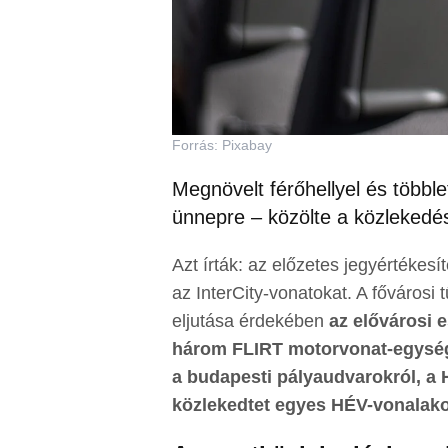
Forrás: Pixabay
Megnövelt férőhellyel és többl
ünnepre – közölte a közlekedési
Azt írták: az előzetes jegyértékesí
az InterCity-vonatokat. A fővárosi
eljutása érdekében
az elővárosi 
három FLIRT motorvonat-egység
a budapesti pályaudvarokról, a
közlekedtet egyes HÉV-vonalak