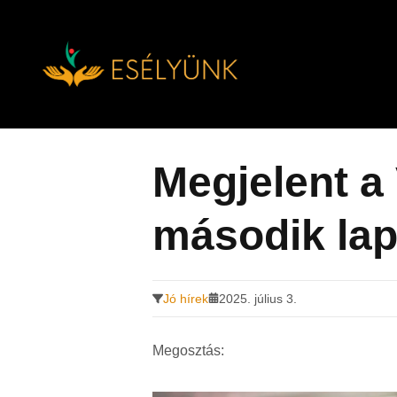
Hírek, információk a fogyatékosság témakörében
Tovább
a
tartalomra
Megjelent a
második la
Jó hírek
2025. július 3.
Megosztás: