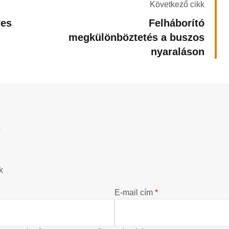
Következő cikk
res
Felháborító
megkülönböztetés a buszos
nyaraláson
?
k
E-mail cím
*