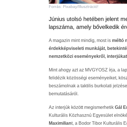
Forrás: Pixabay/Illusztráció!
Június utolsó hetében jelent m
lapszáma, amely bővelkedik ér
A magazin mint mindig, most is
méltó 
érdekképviseleti munkáját, betekinté
nemzetközi eseményekről, interjúka
Mint ahogy azt az MVGYOSZ írja, a lap
felidézik közösségi eseményeiket, kö
beszámolnak a taktilis burkolati jelzé
bemutatásáról.
Az interjúk között megismerhetik
Gál E
Kulturális Közhasznú Egyesület elnök
Maximilian
t, a Bodor Tibor Kulturális 