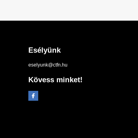
Esélyünk
eselyunk@ctfn.hu
Kövess minket!