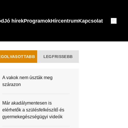
ód
Jó hírek
Programok
Hírcentrum
Kapcsolat
EGOLVASOTTABB
LEGFRISSEBB
A vakok nem úszták meg
szárazon
Már akadálymentesen is
elérhetők a szülésfelkészítő és
gyermekegészségügyi videók