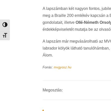
A lapszámban két nagyon fontos, jubile
meg a Braille 200 emlékév kapcsán a 
gondolatait, illetve
Ollé-Németh Orsol
Nagy kontraszt váltása
érdekképviseletét mutatja be az olvas
Betűméret váltása
A lapszám már megvásárolható az 
labrador kölyök látható tanulóhámban,
Álom.
Forrás:
mvgyosz.hu
Megosztás: