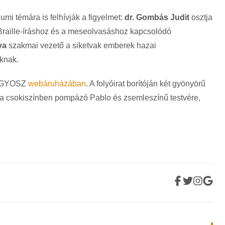
umi témára is felhívják a figyelmet:
dr. Gombás Judit
osztja
Braille-íráshoz és a meseolvasáshoz kapcsolódó
ya
szakmai vezető a siketvak emberek hazai
óknak.
MVGYOSZ
webáruházában
. A folyóirat borítóján két gyönyörű
 a csokiszínben pompázó Pablo és zsemleszínű testvére,