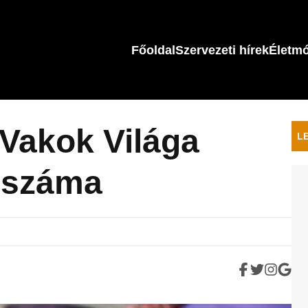
Főoldal
Szervezeti hírek
Életm
 Vakok Világa
L
pszáma