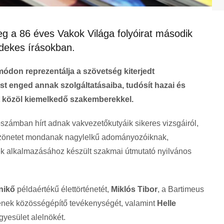
eg a 86 éves Vakok Világa folyóirat második
dekes írásokban.
módon reprezentálja a szövetség kiterjedt
st enged annak szolgáltatásaiba, tudósít hazai és
t közöl kiemelkedő szakemberekkel.
számban hírt adnak vakvezetőkutyáik sikeres vizsgáiról,
szönetet mondanak nagylelkű adományozóiknak,
sek alkalmazásához készült szakmai útmutató nyilvános
nikő
példaértékű élettörténetét,
Miklós Tibor
, a Bartimeus
ének közösségépítő tevékenységét, valamint
Helle
Egyesület alelnökét.