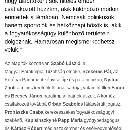
hogy alapítóként sok hiteles ember
csatlakozott hozzám, akik különböző módon
érintettek a témában. Nemcsak politikusok,
hanem sportolók és hétköznapi hősök is, akik
a fogyatékosságügy különböző területein
dolgoznak. Hamarosan megismerkedhetsz
velük."
Az alapítók között van
Szabó László
, a
Magyar
Paralimpiai
Bizottság elnöke,
Szekeres Pál
, az
Európai Parlament képviselője és
paralimpikon
,
Nyitrai
Zsolt
a miniszterelnök főtanácsadója
,
valamint
Illés Fanni
és
Becsey
János
paralimpiai
bajnok úszók. A körhöz
csatlakozott továbbá
Orbán Szabolcs
látássérült jogász,
Prohászka Csaba
kerekesszékes
fogyatékosságügyi
szakértő,
Kapisinszkyné
Papp Mária
gyógypedagógus
és
Kárász Róbert
médiaszakember és esélyegyenlőségi