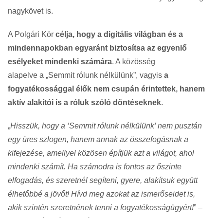
nagykövet is.
A Polgári Kör
célja, hogy a digitális világban és a
mindennapokban egyaránt biztosítsa az egyenlő
esélyeket mindenki számára
. A közösség
alapelve
a
„Semmit rólunk nélkülünk”, vagyis
a
fogyatékossággal élők nem csupán érintettek, hanem
aktív alakítói is a róluk szóló döntéseknek
.
„
Hisszük, hogy a ‘Semmit rólunk nélkülünk’ nem pusztán
egy üres szlogen, hanem annak az összefogásnak a
kifejezése, amellyel közösen építjük azt a világot, ahol
mindenki számít. Ha számodra is fontos az őszinte
elfogadás, és szeretnél segíteni, gyere, alakítsuk együtt
élhetőbbé a jövőt! Hívd meg azokat az ismerőseidet is,
akik szintén szeretnének tenni a fogyatékosságügyért!
” –