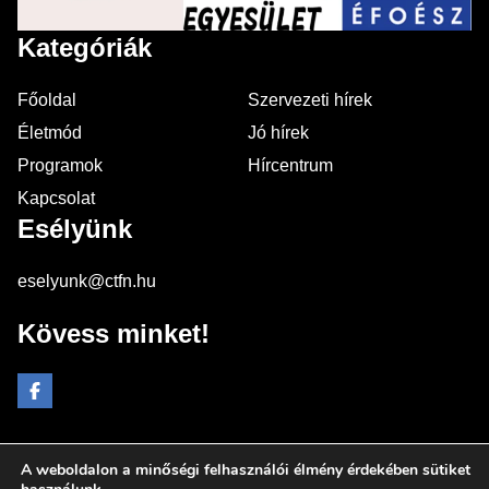
Kategóriák
Főoldal
Szervezeti hírek
Életmód
Jó hírek
Programok
Hírcentrum
Kapcsolat
Esélyünk
eselyunk@ctfn.hu
Kövess minket!
A weboldalon a minőségi felhasználói élmény érdekében sütiket
Copyright © 2024 eselyunk.hu. Minden jog fenntartva.