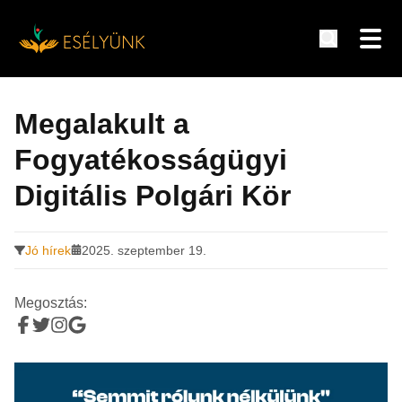
Hírek, információk a fogyatékosság témakörében
Tovább
a
Megalakult a
tartalomra
Fogyatékosságügyi
Digitális Polgári Kör
Jó hírek
2025. szeptember 19.
Megosztás: