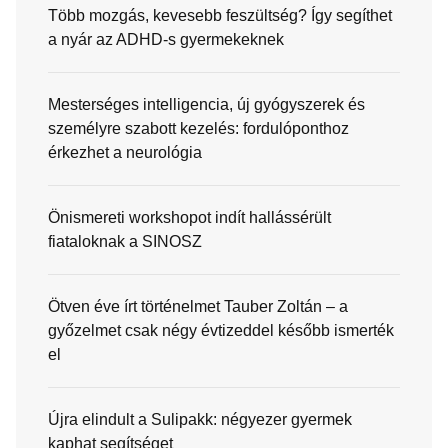
Több mozgás, kevesebb feszültség? Így segíthet
a nyár az ADHD-s gyermekeknek
Mesterséges intelligencia, új gyógyszerek és
személyre szabott kezelés: fordulóponthoz
érkezhet a neurológia
Önismereti workshopot indít hallássérült
fiataloknak a SINOSZ
Ötven éve írt történelmet Tauber Zoltán – a
győzelmet csak négy évtizeddel később ismerték
el
Újra elindult a Sulipakk: négyezer gyermek
kaphat segítséget