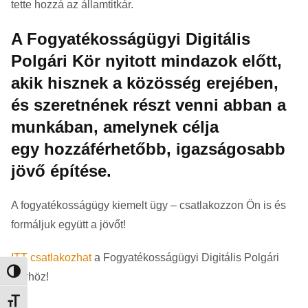
tette hozzá az államtitkár.
A Fogyatékosságügyi Digitális
Polgári Kör nyitott mindazok előtt,
akik hisznek a közösség erejében,
és szeretnének részt venni abban a
munkában, amelynek célja
egy hozzáférhetőbb, igazságosabb
jövő építése.
A fogyatékosságügy ki
emelt ügy – csatlakozzon Ön
is
és
formáljuk együtt a jövőt!
ITT csatlakozhat
a Fogyatékosságügyi Digitális Polgári
Nagy kontraszt váltása
Körhöz!
Betűméret váltása