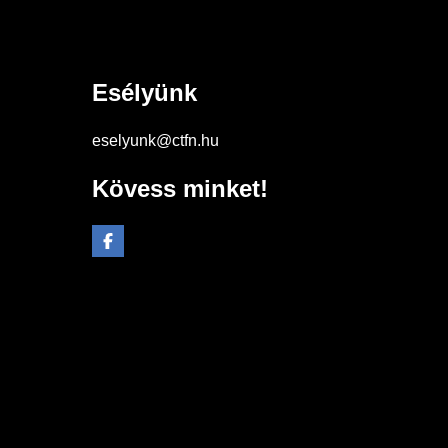
Esélyünk
eselyunk@ctfn.hu
Kövess minket!