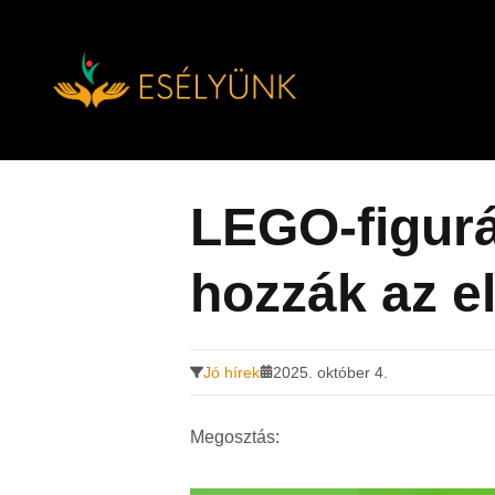
Hírek, információk a fogyatékosság témakörében
Tovább
a
tartalomra
LEGO-figurá
hozzák az e
Jó hírek
2025. október 4.
Megosztás: