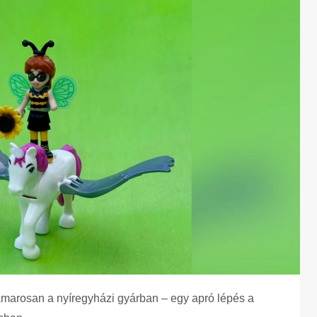
marosan a nyíregyházi gyárban – egy apró lépés a