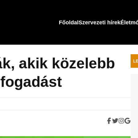
Főoldal
Szervezeti hírek
Életm
k, akik közelebb
L
lfogadást