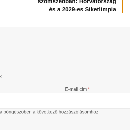
szomszédban: Horvátország
és a 2029-es Siketlimpia
?
k
E-mail cím
*
 a böngészőben a következő hozzászólásomhoz.