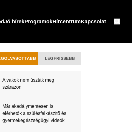
ód
Jó hírek
Programok
Hírcentrum
Kapcsolat
EGOLVASOTTABB
LEGFRISSEBB
A vakok nem úszták meg
szárazon
Már akadálymentesen is
elérhetők a szülésfelkészítő és
gyermekegészségügyi videók