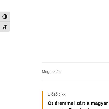
Nagy kontraszt váltása
Betűméret váltása
Megosztás:
Előző cikk
Öt éremmel zárt a magyar