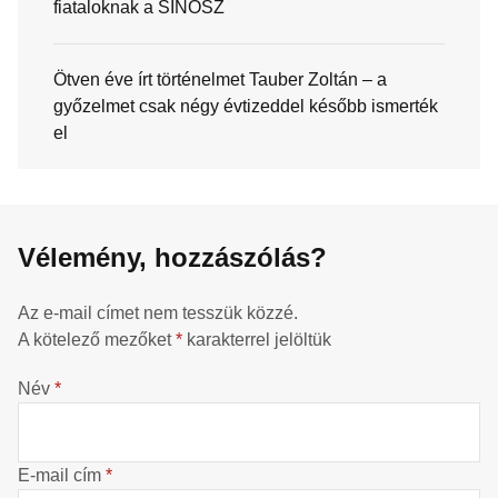
fiataloknak a SINOSZ
Ötven éve írt történelmet Tauber Zoltán – a
győzelmet csak négy évtizeddel később ismerték
el
Vélemény, hozzászólás?
Az e-mail címet nem tesszük közzé.
A kötelező mezőket
*
karakterrel jelöltük
Név
*
E-mail cím
*