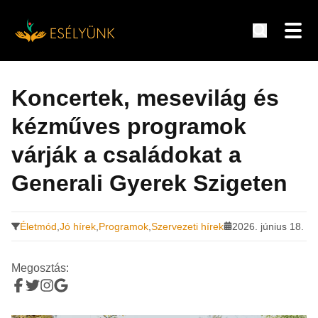
Hírek, információk a fogyatékosság témakörében
Tovább
a
Koncertek, mesevilág és
tartalomra
kézműves programok
várják a családokat a
Generali Gyerek Szigeten
Életmód
,
Jó hírek
,
Programok
,
Szervezeti hírek
2026. június 18.
Megosztás: