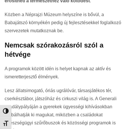
erősítheti a természethez való kötődést
.
Közben a Néprajzi Múzeum helyszíne is bővül, a
Babajátszó környékén pedig új fejlesztésekkel foglalkozó
szervezetek mutatkoznak be.
Nemcsak szórakozásról szól a
hétvége
A programok között idén is helyet kapnak az aktív és
ismeretterjesztő élmények.
Lesz állatsimogató, óriás ugrálóvár, társasjátékos tér,
cserkésztábor, játszóház és cirkuszi világ is. A Generali
akadálypályáján a gyerekek ügyességi kihívásokban
Nagy kontraszt váltása
próbálhatják ki magukat, miközben a családokat
egészségügyi szűrőbuszok és közösségi programok is
Betűméret váltása