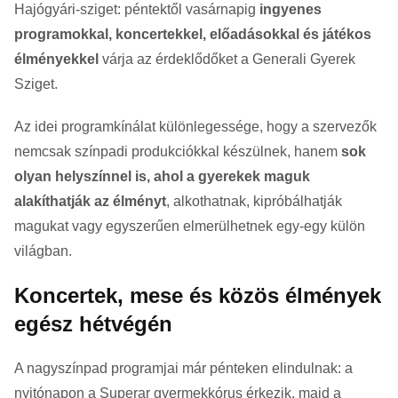
Hajógyári-sziget: péntektől vasárnapig
ingyenes
programokkal, koncertekkel, előadásokkal és játékos
élményekkel
várja az érdeklődőket a Generali Gyerek
Sziget.
Az idei programkínálat különlegessége, hogy a szervezők
nemcsak színpadi produkciókkal készülnek, hanem
sok
olyan helyszínnel is, ahol a gyerekek maguk
alakíthatják az élményt
, alkothatnak, kipróbálhatják
magukat vagy egyszerűen elmerülhetnek egy-egy külön
világban.
Koncertek, mese és közös élmények
egész hétvégén
A nagyszínpad programjai már pénteken elindulnak: a
nyitónapon a Superar gyermekkórus érkezik, majd a