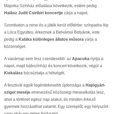
Majorka Színház előadása következik, estére pedig
Halász Judit Csiribiri koncertje
zárja a napot.
Szombaton a zene és a játék kerül előtérbe: színpadra lép
a Lóca Együttes, érkeznek a Belvárosi Betyárok, este
pedig a
Kaláka különleges állatos műsora
várja a
közönséget.
A vasárnap sem lesz csendesebb: az
Apacuka
nyitja a
napot, majd bábszínház és koncert következik, végül a
Kiskalász
búcsúztatja a hétvégét.
A fesztivál egyik legérdekesebb újdonsága a
Hajógyári-
sziget meséje
elnevezésű közösségi mesealkotás lesz,
ahol a történet egész nap alakul, és minden érkező
gyermek hozzáadhat valamit. Egy szereplőt, egy helyszínt
vagy akár egy teljes fordulatot.