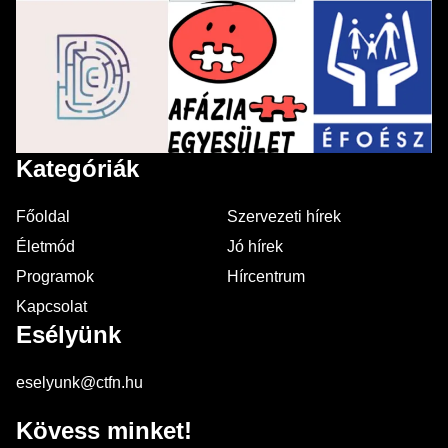
Kategóriák
Főoldal
Szervezeti hírek
Életmód
Jó hírek
Programok
Hírcentrum
Kapcsolat
Esélyünk
eselyunk@ctfn.hu
Kövess minket!